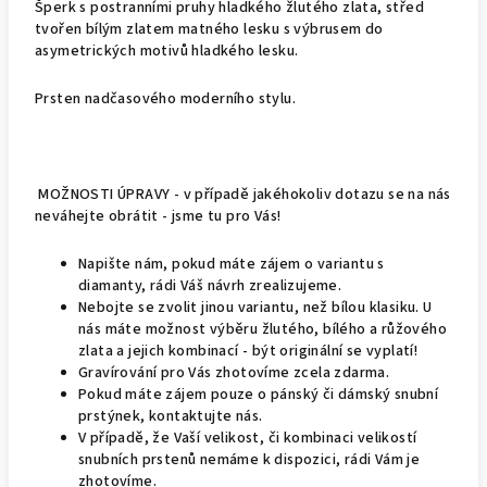
Šperk s postranními pruhy hladkého žlutého zlata, střed
tvořen bílým zlatem matného lesku s výbrusem do
asymetrických motivů hladkého lesku.
Prsten nadčasového moderního stylu.
MOŽNOSTI ÚPRAVY - v případě jakéhokoliv dotazu se na nás
neváhejte obrátit - jsme tu pro Vás!
Napište nám, pokud máte zájem o variantu s
diamanty, rádi Váš návrh zrealizujeme.
Nebojte se zvolit jinou variantu, než bílou klasiku. U
nás máte možnost výběru žlutého, bílého a růžového
zlata a jejich kombinací - být originální se vyplatí!
Gravírování pro Vás zhotovíme zcela zdarma.
Pokud máte zájem pouze o pánský či dámský snubní
prstýnek, kontaktujte nás.
V případě, že Vaší velikost, či kombinaci velikostí
snubních prstenů nemáme k dispozici, rádi Vám je
zhotovíme.