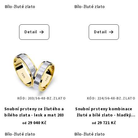
Bílo-žluté zlato
Bílo-žluté zlato
Detail
Detail
KÓD:
203/56-48-BZ.ZLATO
KÓD:
224/56-48-BZ.ZLATO
Snubní prsteny ze žlutého a
Snubní prsteny kombinace
bílého zlata - lesk a mat 203
žluté a bílé zlato - hladký
lesk - pískovaná vlnka 224
29 040 Kč
29 721 Kč
od
od
Bílo-žluté zlato
Bílo-žluté zlato