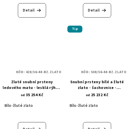
Detail
Detail
Tip
KÓD:
428/56-48-BZ.ZLATO
KÓD:
508/56-48-BZ.ZLATO
Zlaté snubní prsteny
Snubní prsteny bílé a žluté
ledového matu - lesklá rýha z
zlato - šachovnice -
bílého zlata 428
diamantový brus 508
35 254 Kč
25 232 Kč
od
od
Bílo-žluté zlato
Bílo-žluté zlato