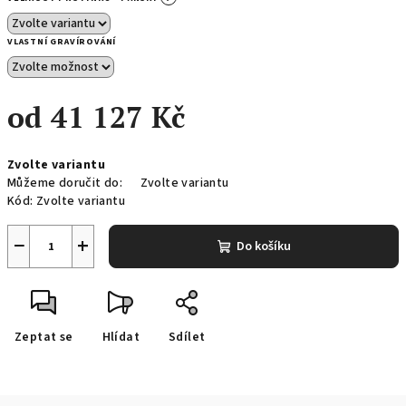
VLASTNÍ GRAVÍROVÁNÍ
od
41 127 Kč
Měrná
Zvolte variantu
cena:
Můžeme doručit do:
Zvolte variantu
Kód:
Zvolte variantu
−
+
Do košíku
Zeptat se
Hlídat
Sdílet