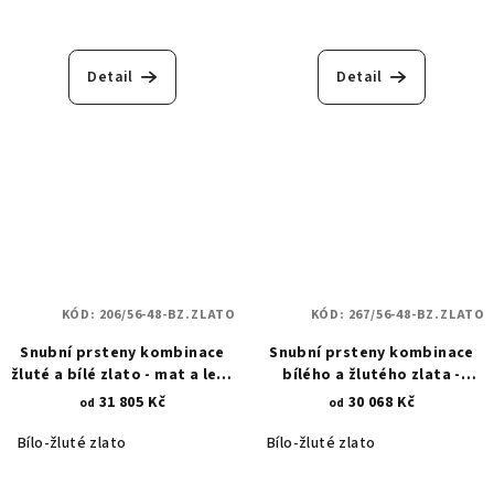
Detail
Detail
KÓD:
206/56-48-BZ.ZLATO
KÓD:
267/56-48-BZ.ZLATO
Snubní prsteny kombinace
Snubní prsteny kombinace
žluté a bílé zlato - mat a lesk
bílého a žlutého zlata -
- lesklá rytina 206
přírodní motivy 267
31 805 Kč
30 068 Kč
od
od
Bílo-žluté zlato
Bílo-žluté zlato