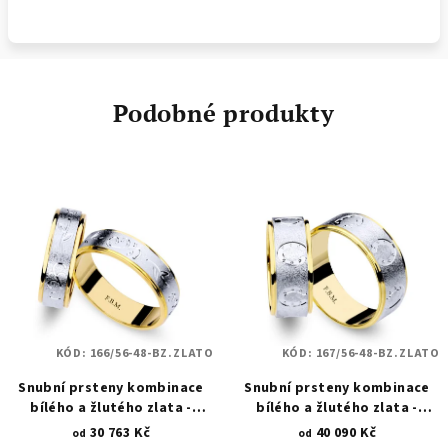
Podobné produkty
KÓD:
166/56-48-BZ.ZLATO
KÓD:
167/56-48-BZ.ZLATO
Snubní prsteny kombinace
Snubní prsteny kombinace
bílého a žlutého zlata -
bílého a žlutého zlata -
přírodní motivy a vlnky 166
podkovy s diamantovými
30 763 Kč
40 090 Kč
od
od
hroty 167