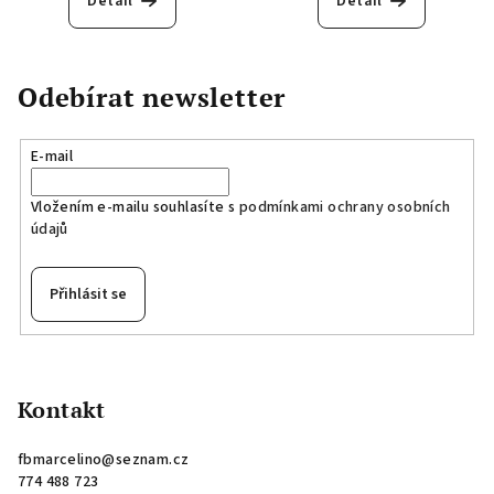
Detail
Detail
Odebírat newsletter
E-mail
Vložením e-mailu souhlasíte s
podmínkami ochrany osobních
údajů
Přihlásit se
Z
á
p
Kontakt
a
fbmarcelino
@
seznam.cz
t
774 488 723