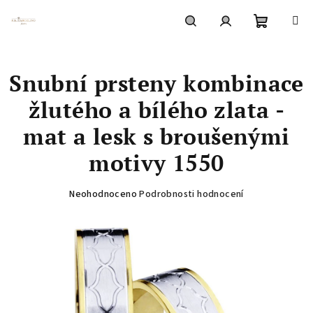
Přejít
na
obsah
Nákupní
Hledat
Přihlášení
Snubní prsteny kombinace
košík
žlutého a bílého zlata -
mat a lesk s broušenými
motivy 1550
Průměrné
Neohodnoceno
Podrobnosti hodnocení
hodnocení
produktu
je
0,0
z
5
hvězdiček.