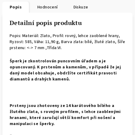
Popis
Hodnocení
Diskuze
Detailní popis produktu
Popis: Materiál: Zlato, Profil: rovný, lehce zaoblené hrany,
Ryzost: 585, Váha: 11,90 g, Barva zlata: bílé, žluté zlato, Šíře
prstenu: <-> 7 mm ,Třída:VI.
Š
perk je zkontrolován puncovním úřadem a je
opuncovaný. K prstenům a kamenům, v případě že jej
daný model obsahuje, obdržíte certifikát pravosti
diamantů a drahých kamenů.
Prsteny jsou zhotoveny ze 14 karátového bílého a
žlutého zlata, s rovným profilem, s lehce zaoblenými
hranami, které zaručují větší komfort při nošení a
manipulaci se šperky.