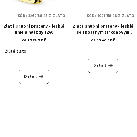
KÓD:
1260/56-48-Z.ZLATO
KÓD:
1007/56-48-Z.ZLATO
Zlaté snubní prsteny - lesklé
Zlaté snubní prsteny - lesklé
linie a hvězdy 1260
se zkoseným zirkonovým
osázením 1007
19 609 Kč
35 457 Kč
od
od
Žluté zlato
Detail
Detail