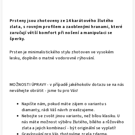
Prsteny jsou zhotoveny ze 14 karátového žlutého
zlata, s rovným profilem a zaoblenými hranami, které
zaručují větší komfort při nošení a manipulaci se
šperky.
Prsten je minimalistického stylu zhotoven ve vysokém
lesku, doplněn o matné vodorovné rýhování.
MOŽNOSTI ÚPRAVY - v případě jakéhokoliv dotazu se na nás
neváhejte obrátit - jsme tu pro Vás!
Napište nám, pokud máte zájem o variantu s
diamanty, rádi Váš návrh zrealizujeme.
Nebojte se zvolit jinou variantu, než bílou klasiku. U
nás máte možnost výběru žlutého, bílého a růžového
zlata a jejich kombinací - být originální se vyplatí!
Gravírování pro Vás zhotovíme zcela zdarma.