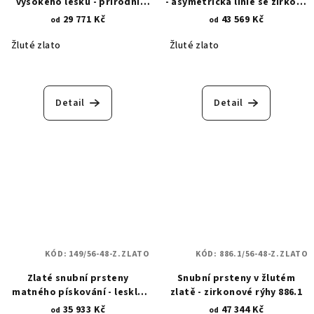
vysokého lesku - přírodní
- asymetrická linie se zirkony
motivy 161
926.1
29 771 Kč
43 569 Kč
od
od
Žluté zlato
Žluté zlato
Detail
Detail
KÓD:
149/56-48-Z.ZLATO
KÓD:
886.1/56-48-Z.ZLATO
Zlaté snubní prsteny
Snubní prsteny v žlutém
matného pískování - lesklá
zlatě - zirkonové rýhy 886.1
povrchová úprava - linie 149
35 933 Kč
47 344 Kč
od
od