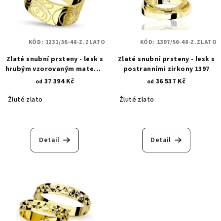
KÓD:
1231/56-48-Z.ZLATO
KÓD:
1397/56-48-Z.ZLATO
Zlaté snubní prsteny - lesk s
Zlaté snubní prsteny - lesk s
hrubým vzorovaným matem -
postranními zirkony 1397
kruhové vzory 1231
37 394 Kč
36 537 Kč
od
od
Žluté zlato
Žluté zlato
Detail
Detail