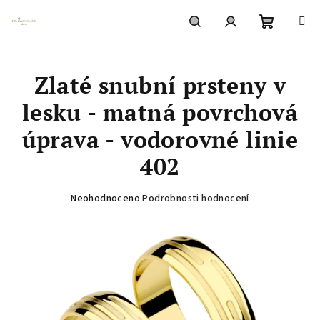
Přejít
na
obsah
Nákupní
Hledat
Přihlášení
Zlaté snubní prsteny v
košík
lesku - matná povrchová
úprava - vodorovné linie
402
Průměrné
Neohodnoceno
Podrobnosti hodnocení
hodnocení
produktu
je
0,0
z
5
hvězdiček.