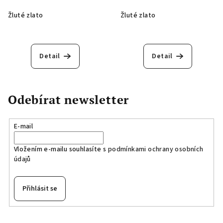
Žluté zlato
Žluté zlato
Detail
Detail
Odebírat newsletter
E-mail
Vložením e-mailu souhlasíte s
podmínkami ochrany osobních
údajů
Přihlásit se
Z