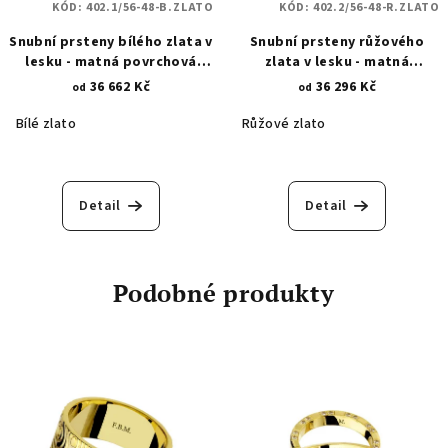
KÓD:
402.1/56-48-B.ZLATO
KÓD:
402.2/56-48-R.ZLATO
Snubní prsteny bílého zlata v
Snubní prsteny růžového
lesku - matná povrchová
zlata v lesku - matná
úprava - vodorovné linie
povrchová úprava -
36 662 Kč
36 296 Kč
od
od
402.1
vodorovné linie 402.2
Bílé zlato
Růžové zlato
Detail
Detail
Podobné produkty