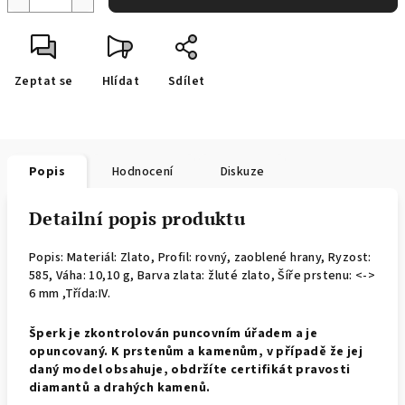
Zeptat se
Hlídat
Sdílet
Popis
Hodnocení
Diskuze
Detailní popis produktu
Popis: Materiál: Zlato, Profil: rovný, zaoblené hrany,
Ryzost:
585, Váha: 10,10 g, Barva zlata: žluté zlato, Šíře prstenu: <->
6 mm ,Třída:IV.
Š
perk je zkontrolován puncovním úřadem a je
opuncovaný. K prstenům a kamenům, v případě že jej
daný model obsahuje, obdržíte certifikát pravosti
diamantů a drahých kamenů.