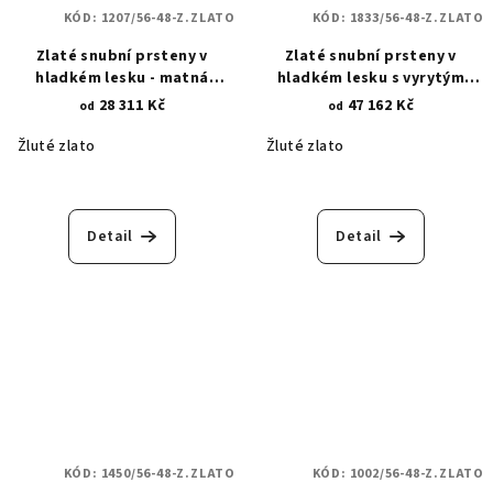
KÓD:
1207/56-48-Z.ZLATO
KÓD:
1833/56-48-Z.ZLATO
Zlaté snubní prsteny v
Zlaté snubní prsteny v
hladkém lesku - matná
hladkém lesku s vyrytým
asymetrická povrchová
znakem nekonečna -
28 311 Kč
47 162 Kč
od
od
rytina 1207
osazeným zirkony 1833
Žluté zlato
Žluté zlato
Detail
Detail
KÓD:
1450/56-48-Z.ZLATO
KÓD:
1002/56-48-Z.ZLATO