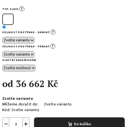
?
TYP-ZLATA
?
VELIKOST PRSTÝNKU - DÁMSKÝ
?
VELIKOST PRSTÝNKU - PÁNSKÝ
VLASTNÍ GRAVÍROVÁNÍ
od
36 662 Kč
Měrná
Zvolte variantu
cena:
Můžeme doručit do:
Zvolte variantu
Kód:
Zvolte variantu
−
+
Do košíku