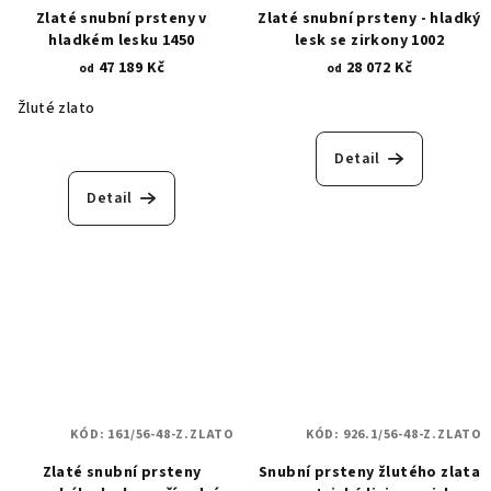
Zlaté snubní prsteny v
Zlaté snubní prsteny - hladký
hladkém lesku 1450
lesk se zirkony 1002
47 189 Kč
28 072 Kč
od
od
Žluté zlato
Detail
Detail
KÓD:
161/56-48-Z.ZLATO
KÓD:
926.1/56-48-Z.ZLATO
Zlaté snubní prsteny
Snubní prsteny žlutého zlata