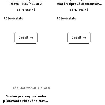
zlata - klavír 1898.2
zlatě v úpravě diamantové
hlavice - hrubý lesk 815.2
71 660 Kč
47 441 Kč
od
od
Růžové zlato
Růžové zlato
Detail
Detail
KÓD:
444.2/56-48-R.ZLATO
Snubní prsteny matného
pískování z růžového zlata -