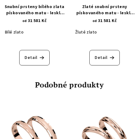
Snubní prsteny bílého zlata
Zlaté snubní prsteny
pískovaného matu - lesklá
pískovaného matu - lesklá
povrchová rytina - zvlněné
povrchová rytina - zvlněné
31 581 Kč
31 581 Kč
od
od
linie 662.1
linie 662
Bílé zlato
Žluté zlato
Detail
Detail
Podobné produkty