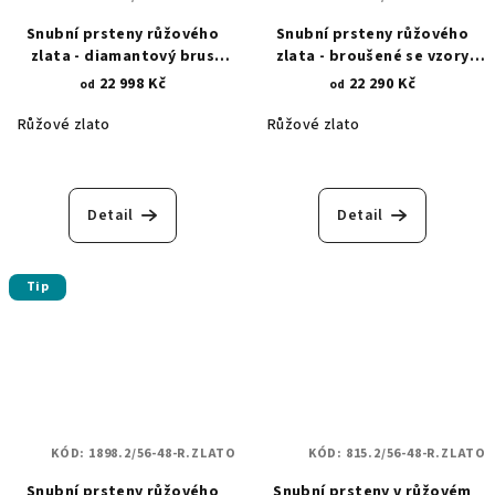
Snubní prsteny růžového
Snubní prsteny růžového
zlata - diamantový brus
zlata - broušené se vzory
1237.2
1247.2
22 998 Kč
22 290 Kč
od
od
Růžové zlato
Růžové zlato
Detail
Detail
Tip
KÓD:
1898.2/56-48-R.ZLATO
KÓD:
815.2/56-48-R.ZLATO
Snubní prsteny růžového
Snubní prsteny v růžovém