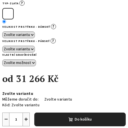
?
TYP-ZLATA
?
VELIKOST PRSTÝNKU - DÁMSKÝ
?
VELIKOST PRSTÝNKU - PÁNSKÝ
VLASTNÍ GRAVÍROVÁNÍ
od
31 266 Kč
Měrná
Zvolte variantu
cena:
Můžeme doručit do:
Zvolte variantu
Kód:
Zvolte variantu
−
+
Do košíku