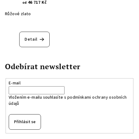
lesklá povrchová úprava -
46 717 Kč
od
asymetrické linie 444.2
Růžové zlato
Detail
Odebírat newsletter
E-mail
Vložením e-mailu souhlasíte s
podmínkami ochrany osobních
údajů
Přihlásit se
Z