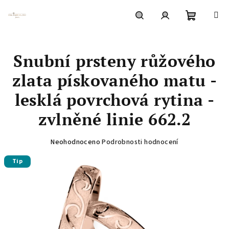
Přejít
na
obsah
Nákupní
Hledat
Přihlášení
Snubní prsteny růžového
košík
zlata pískovaného matu -
lesklá povrchová rytina -
zvlněné linie 662.2
Průměrné
Neohodnoceno
Podrobnosti hodnocení
hodnocení
Tip
produktu
je
0,0
z
5
hvězdiček.