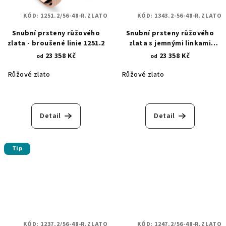
KÓD:
1251.2/56-48-R.ZLATO
KÓD:
1343.2-56-48-R.ZLATO
Snubní prsteny růžového
Snubní prsteny růžového
zlata - broušené linie 1251.2
zlata s jemnými linkami
1343.2
23 358 Kč
23 358 Kč
od
od
Růžové zlato
Růžové zlato
Detail
Detail
Tip
KÓD:
1237.2/56-48-R.ZLATO
KÓD:
1247.2/56-48-R.ZLATO