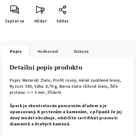
Zeptat se
Hlídat
Sdílet
Popis
Hodnocení
Diskuze
Detailní popis produktu
Popis: Materiál: Zlato, Profil: rovný, mírně zaoblené hrany,
Ryzost: 585, Váha: 8,70 g, Barva zlata: růžové zlato, Šíře
prstenu: <-> 5 mm ,Třída:IV.
Š
perk je zkontrolován puncovním úřadem a je
opuncovaný. K prstenům a kamenům, v případě že jej
daný model obsahuje, obdržíte certifikát pravosti
diamantů a drahých kamenů.