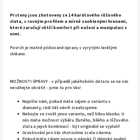
Prsteny jsou zhotoveny ze 14 karátového růžového
zlata, s rovným profilem a mírně zaoblenými hranami,
které zaručují větší komfort při nošení a manipulaci s
nimi.
Povrch je matné pískované úpravy s vyrytými lesklými
vlnkami.
MOŽNOSTI ÚPRAVY - v případě jakéhokoliv dotazu se na nás
neváhejte obrátit - jsme tu pro Vás!
Napište nám, pokud máte zájem o variantu s
diamanty, rádi Váš návrh zrealizujeme.
Nebojte se zvolit jinou variantu, než bílou klasiku. U
nás máte možnost výběru žlutého, bílého a růžového
zlata a jejich kombinací - být originální se vyplatí!
Gravírování pro Vás zhotovíme zcela zdarma.
Pokud máte zájem pouze o pánský či dámský snubní