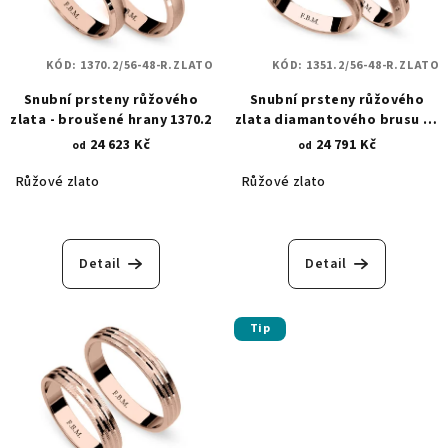
KÓD:
1370.2/56-48-R.ZLATO
KÓD:
1351.2/56-48-R.ZLATO
Snubní prsteny růžového
Snubní prsteny růžového
zlata - broušené hrany 1370.2
zlata diamantového brusu - s
lesklými vzory 1351.2
24 623 Kč
24 791 Kč
od
od
Růžové zlato
Růžové zlato
Detail
Detail
Tip