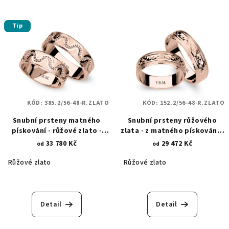
Tip
KÓD:
385.2/56-48-R.ZLATO
KÓD:
152.2/56-48-R.ZLATO
Snubní prsteny matného
Snubní prsteny růžového
pískování - růžové zlato -
zlata - z matného pískování -
lesklá povrchová úprava -
broušené linie 152.2
33 780 Kč
29 472 Kč
od
od
linie a hroty 385.2
Růžové zlato
Růžové zlato
Detail
Detail