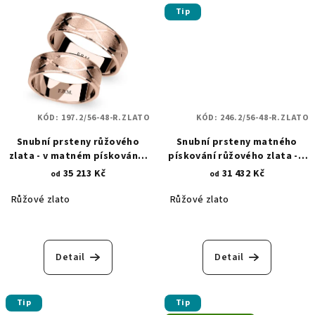
Tip
KÓD:
197.2/56-48-R.ZLATO
KÓD:
246.2/56-48-R.ZLATO
Snubní prsteny růžového
Snubní prsteny matného
zlata - v matném pískování -
pískování růžového zlata - s
lesklé linie 197.2
lesklým rytím a zirkony 246.2
35 213 Kč
31 432 Kč
od
od
Růžové zlato
Růžové zlato
Detail
Detail
Tip
Tip