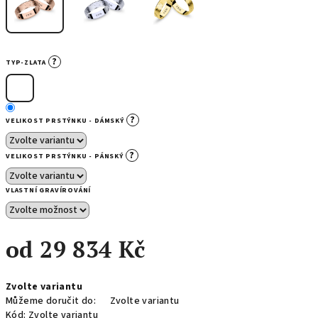
?
TYP-ZLATA
?
VELIKOST PRSTÝNKU - DÁMSKÝ
?
VELIKOST PRSTÝNKU - PÁNSKÝ
VLASTNÍ GRAVÍROVÁNÍ
od
29 834 Kč
Měrná
Zvolte variantu
cena:
Můžeme doručit do:
Zvolte variantu
Kód:
Zvolte variantu