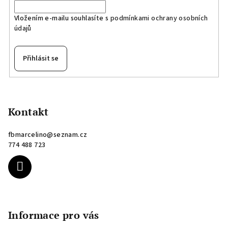
Vložením e-mailu souhlasíte s
podmínkami ochrany osobních
údajů
Přihlásit se
Z
á
p
Kontakt
a
fbmarcelino
@
seznam.cz
t
774 488 723
í
Informace pro vás