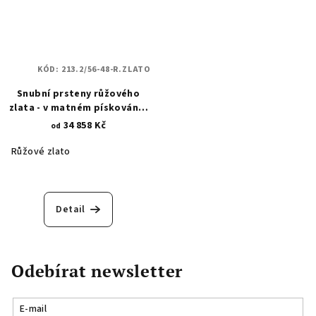
KÓD:
213.2/56-48-R.ZLATO
Snubní prsteny růžového
zlata - v matném pískování -
lesklé linie nekonečna 213.2
34 858 Kč
od
Růžové zlato
Detail
Odebírat newsletter
E-mail