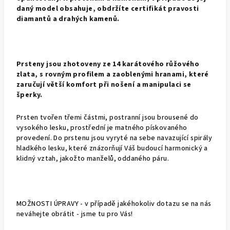
daný model obsahuje, obdržíte certifikát pravosti
diamantů a drahých kamenů.
Prsteny jsou zhotoveny ze 14 karátového růžového
zlata, s rovným profilem a zaoblenými hranami, které
zaručují větší komfort při nošení a manipulaci se
šperky.
Prsten tvořen třemi částmi, postranní jsou brousené do
vysokého lesku, prostřední je matného pískovaného
provedení. Do prstenu jsou vyryté na sebe navazující spirály
hladkého lesku, které znázorňují Váš budoucí harmonický a
klidný vztah, jakožto manželů, oddaného páru.
MOŽNOSTI ÚPRAVY - v případě jakéhokoliv dotazu se na nás
neváhejte obrátit - jsme tu pro Vás!