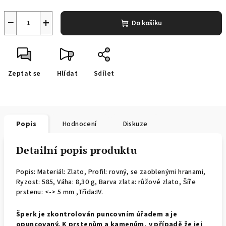
−
+
Do košíku
Zeptat se
Hlídat
Sdílet
Popis
Hodnocení
Diskuze
Detailní popis produktu
Popis: Materiál: Zlato, Profil: rovný, se zaoblenými hranami,
Ryzost: 585, Váha: 8,30 g, Barva zlata: růžové zlato, Šíře
prstenu: <-> 5 mm ,Třída:IV.
Š
perk je zkontrolován puncovním úřadem a je
opuncovaný. K prstenům a kamenům, v případě že jej