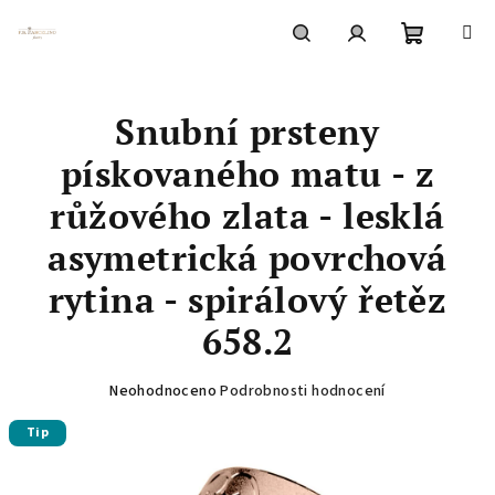
Přejít
na
obsah
Nákupní
Hledat
Přihlášení
Snubní prsteny
košík
pískovaného matu - z
růžového zlata - lesklá
asymetrická povrchová
rytina - spirálový řetěz
658.2
Průměrné
Neohodnoceno
Podrobnosti hodnocení
hodnocení
Tip
produktu
je
0,0