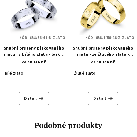
KÓD:
658/56-48-B.ZLATO
KÓD:
658.1/56-48-Z.ZLATO
Snubní prsteny pískovaného
Snubní prsteny pískovaného
matu - z bílého zlata - lesklá
matu - ze žlutého zlata -
asymetrická povrchová
lesklá asymetrická
30 136 Kč
30 136 Kč
od
od
rytina - spirálový řetěz 658
povrchová rytina - spirálový
řetěz 658.1
Bílé zlato
Žluté zlato
Detail
Detail
Podobné produkty