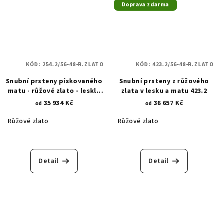
Doprava zdarma
KÓD:
254.2/56-48-R.ZLATO
KÓD:
423.2/56-48-R.ZLATO
Snubní prsteny pískovaného
Snubní prsteny z růžového
matu - růžové zlato - lesklé
zlata v lesku a matu 423.2
zkosené linie a diamantové
35 934 Kč
36 657 Kč
od
od
hroty 254.2
Růžové zlato
Růžové zlato
Detail
Detail