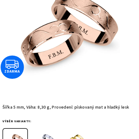
z
5
hvězdiček.
Z
ZDARMA
D
A
R
Šířka 5 mm, Váha: 8,30 g, Provedení: pískovaný mat a hladký lesk
M
VÝBĚR VARIANTY:
A