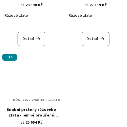
vodorovné zirkony 1017.2
hvězdy 1254.2
28 390 Kč
27 139 Kč
od
od
Růžové zlato
Růžové zlato
Detail
Detail
Tip
KÓD:
1020.2/56-48-R.ZLATO
Snubní prsteny růžového
zlata - jemné broušené
lístečky 1020.2
25 694 Kč
od