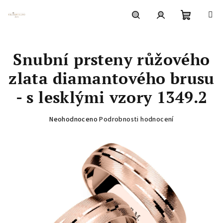
Přejít
na
obsah
Nákupní
Hledat
Přihlášení
Snubní prsteny růžového
košík
zlata diamantového brusu
- s lesklými vzory 1349.2
Průměrné
Neohodnoceno
Podrobnosti hodnocení
hodnocení
produktu
je
0,0
z
5
hvězdiček.