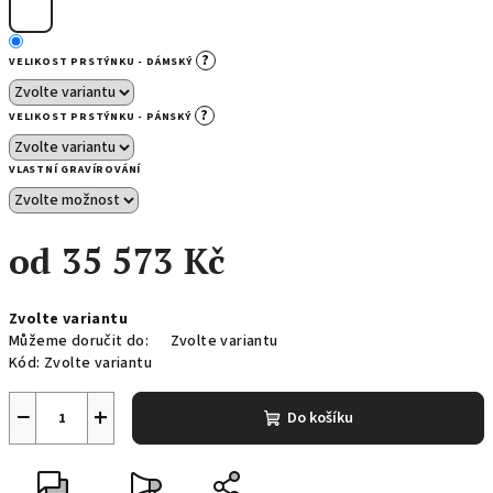
?
VELIKOST PRSTÝNKU - DÁMSKÝ
?
VELIKOST PRSTÝNKU - PÁNSKÝ
VLASTNÍ GRAVÍROVÁNÍ
od
35 573 Kč
Měrná
Zvolte variantu
cena:
Můžeme doručit do:
Zvolte variantu
Kód:
Zvolte variantu
−
+
Do košíku