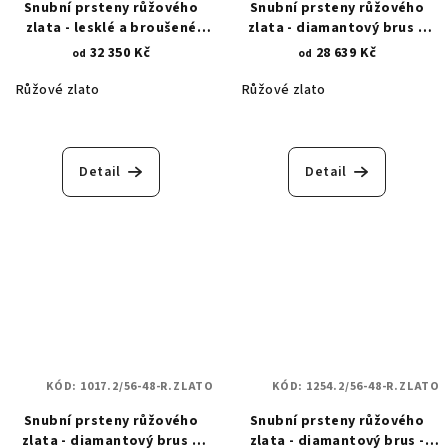
Snubní prsteny růžového
Snubní prsteny růžového
zlata - lesklé a broušené
zlata - diamantový brus a
pruhy 970.2
zirkony 1014.2
32 350 Kč
28 639 Kč
od
od
Růžové zlato
Růžové zlato
Detail
Detail
KÓD:
1017.2/56-48-R.ZLATO
KÓD:
1254.2/56-48-R.ZLATO
Snubní prsteny růžového
Snubní prsteny růžového
zlata - diamantový brus a
zlata - diamantový brus -