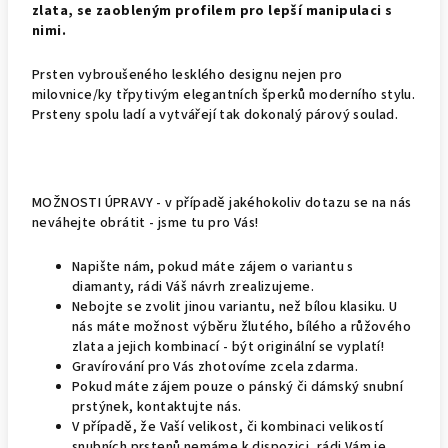
zlata, se zaobleným profilem pro lepší manipulaci s
nimi.
Prsten vybroušeného lesklého designu nejen pro
milovnice/ky třpytivým elegantních šperků moderního stylu.
Prsteny spolu ladí a vytvářejí tak dokonalý párový soulad.
MOŽNOSTI ÚPRAVY - v případě jakéhokoliv dotazu se na nás
neváhejte obrátit - jsme tu pro Vás!
Napište nám, pokud máte zájem o variantu s
diamanty, rádi Váš návrh zrealizujeme.
Nebojte se zvolit jinou variantu, než bílou klasiku. U
nás máte možnost výběru žlutého, bílého a růžového
zlata a jejich kombinací - být originální se vyplatí!
Gravírování pro Vás zhotovíme zcela zdarma.
Pokud máte zájem pouze o pánský či dámský snubní
prstýnek, kontaktujte nás.
V případě, že Vaší velikost, či kombinaci velikostí
snubních prstenů nemáme k dispozici, rádi Vám je