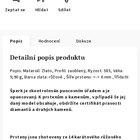
Zeptat se
Hlídat
Sdílet
Popis
Hodnocení
Diskuze
Detailní popis produktu
Popis: Materiál: Zlato, Profil: zaoblený,
Ryzost: 585, Váha:
9,90 g, Barva zlata: růžové , Šíře prstenu: <-> 6 mm ,Třída:IV.
Š
perk je zkontrolován puncovním úřadem a je
opuncovaný. K prstenům a kamenům, v případě že jej
daný model obsahuje, obdržíte certifikát pravosti
diamantů a drahých kamenů.
Prsteny jsou zhotoveny ze 14 karátového růžového