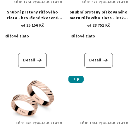
KÓD:
1264.2/56-48-R.ZLATO
KÓD:
322.2/56-48-R.ZLATO
Snubní prsteny růžového
Snubní prsteny pískovaného
zlata - broušené zkosené
matu růžového zlata - lesklá
linie 1264.2
povrchová rytina - zkosené
25 156 Kč
28 751 Kč
od
od
linie 322.2
Růžové zlato
Růžové zlato
Detail
Detail
Tip
KÓD:
970.2/56-48-R.ZLATO
KÓD:
1014.2/56-48-R.ZLATO