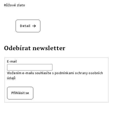
Růžové zlato
Detail
Odebírat newsletter
E-mail
Vložením e-mailu souhlasíte s
podmínkami ochrany osobních
údajů
Přihlásit se
Z
á