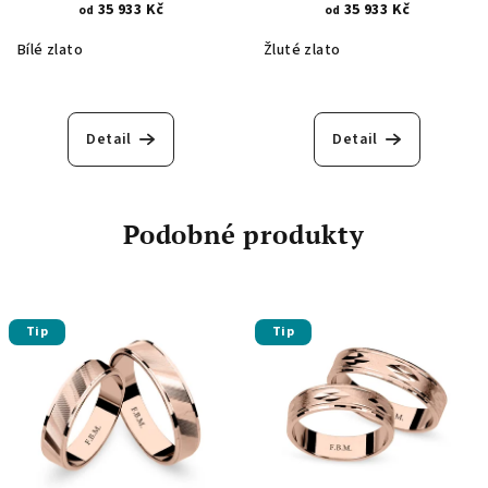
lesklými vzory 1349
lesklými vzory 1349.1
35 933 Kč
35 933 Kč
od
od
Bílé zlato
Žluté zlato
Detail
Detail
Podobné produkty
Tip
Tip