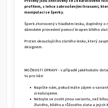
Prsteny jsou zhotoveny ze 14 karátového růž
profilem, s lehce zabroušenými hranami, které
manipulaci se šperky.
Šperk zhotovený v hladkém lesku, doplněný o r
dámském provedení pomocí krapen bílého zla
Prsten okouzlujícího zlatého lesku, který za
designem.
MOŽNOSTI ÚPRAVY - v případě jakéhokoliv dotaz
tu pro Vás!
Napište nám, pokud máte zájem o variant
zrealizujeme.
Nebojte se zvolit jinou variantu, než bíl
žlutého, bílého a růžového zlata a jejich 