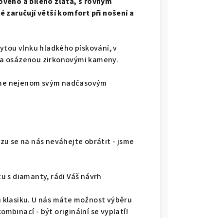
ového a bílého zlata, s rovným
 zaručují větší komfort při nošení a
ytou vlnku hladkého pískování, v
ta osázenou zirkonovými kameny.
ujme nejenom svým nadčasovým
u se na nás neváhejte obrátit - jsme
u s diamanty, rádi Váš návrh
ou klasiku. U nás máte možnost výběru
kombinací - být originální se vyplatí!