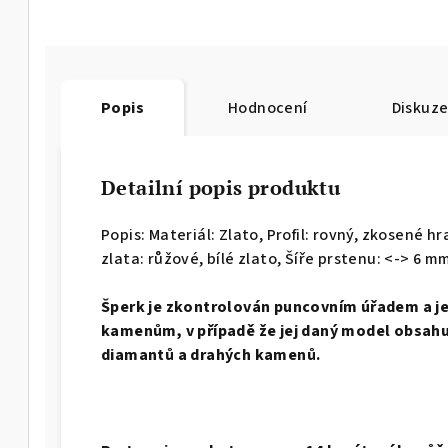
Popis
Hodnocení
Diskuz
Detailní popis produktu
Popis: Materiál: Zlato, Profil: rovný, zkosené h
zlata: růžové, bílé zlato, Šíře prstenu: <-> 6 mm
Š
perk je zkontrolován puncovním úřadem a j
kamenům, v případě že jej daný model obsahuj
diamantů a drahých kamenů.