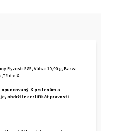
e
rany
Ryzost: 585, Váha: 10,90 g, Barva
 ,Třída:IX.
e opuncovaný. K prstenům a
e, obdržíte certifikát pravosti