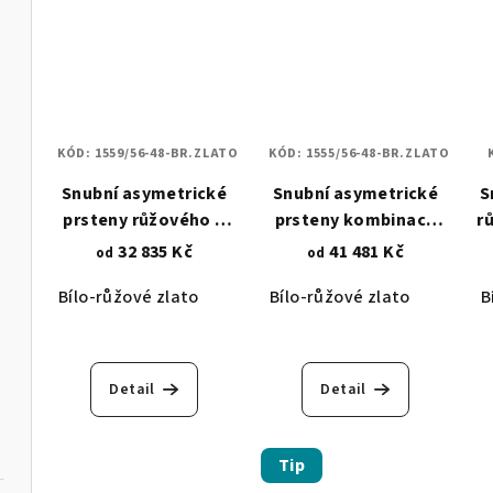
KÓD:
1559/56-48-BR.ZLATO
KÓD:
1555/56-48-BR.ZLATO
Snubní asymetrické
Snubní asymetrické
S
prsteny růžového a
prsteny kombinace
r
bílého zlata - hladké
růžového a bílého
32 835 Kč
41 481 Kč
od
od
vlnky 1559
zlata - design koruny
Bílo-růžové zlato
Bílo-růžové zlato
B
1555
Detail
Detail
Tip