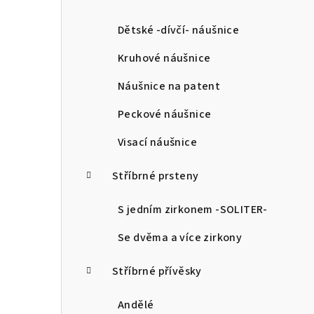
a
n
Dětské -dívčí- náušnice
n
Kruhové náušnice
í
Náušnice na patent
p
Peckové náušnice
a
Visací náušnice
n
Stříbrné prsteny
e
l
S jedním zirkonem -SOLITER-
Se dvěma a více zirkony
Stříbrné přívěsky
Andělé