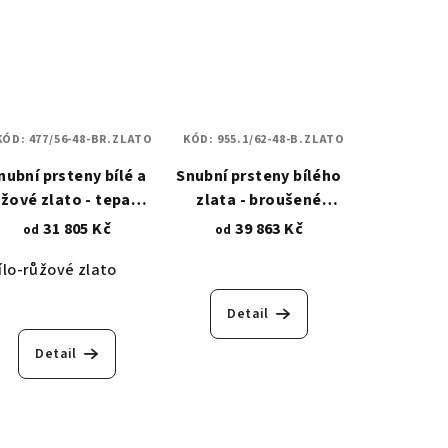
KÓD:
477/56-48-BR.ZLATO
KÓD:
955.1/62-48-B.ZLATO
nubní prsteny bílé a
Snubní prsteny bílého
ůžové zlato - tepaný
zlata - broušené
477
zkosené linie - zirkony
31 805 Kč
39 863 Kč
od
od
955.1
ílo-růžové zlato
Detail
Detail