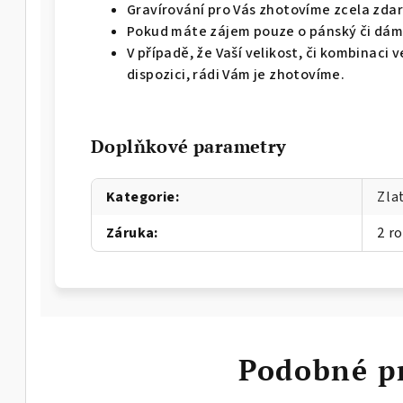
Gravírování pro Vás zhotovíme zcela zda
Pokud máte zájem pouze o pánský či dáms
V případě, že Vaší velikost, či kombinaci
dispozici, rádi Vám je zhotovíme.
Doplňkové parametry
Kategorie
:
Zla
Záruka
:
2 r
Podobné p