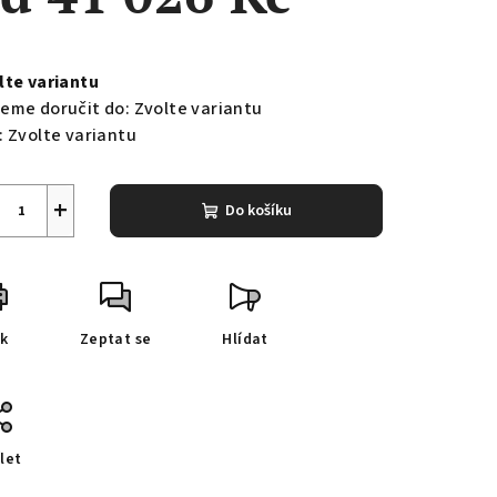
ná
a:
lte variantu
eme doručit do:
Zvolte variantu
:
Zvolte variantu
+
Do košíku
sk
Zeptat se
Hlídat
let