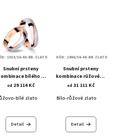
ÓD:
1023/56-48-RB.ZLATO
KÓD:
1496/56-48-BR.ZLATO
Snubní prsteny
Snubní prsteny
kombinace bílého a
kombinace růžového
růžového zlata - s
a bílého zlata - design
29 114 Kč
31 111 Kč
od
od
iamantovým brusem
cihliček v hladkém
ůžovo-bílé zlato
Bílo-růžové zlato
a zirkonem 1023
pískování 1496
Detail
Detail