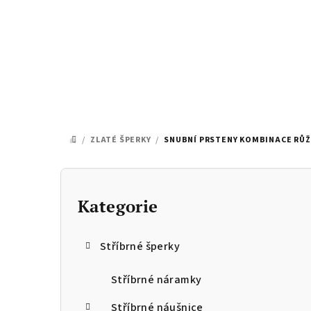
Přejít
na
obsah
/
ZLATÉ ŠPERKY
/
SNUBNÍ PRSTENY KOMBINACE RŮŽO
DOMŮ
P
o
Kategorie
Přeskočit
kategorie
s
Stříbrné šperky
t
r
Stříbrné náramky
Stříbrné náušnice