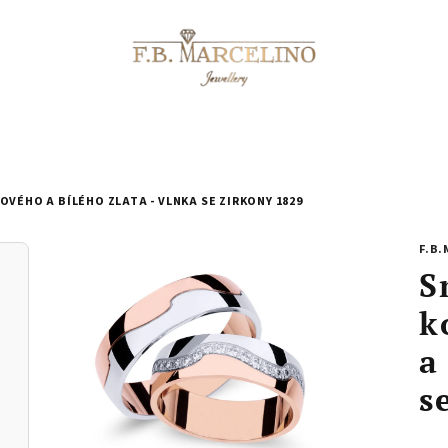
VÉHO A BÍLÉHO ZLATA - VLNKA SE ZIRKONY 1829
F.B.
S
k
a
s