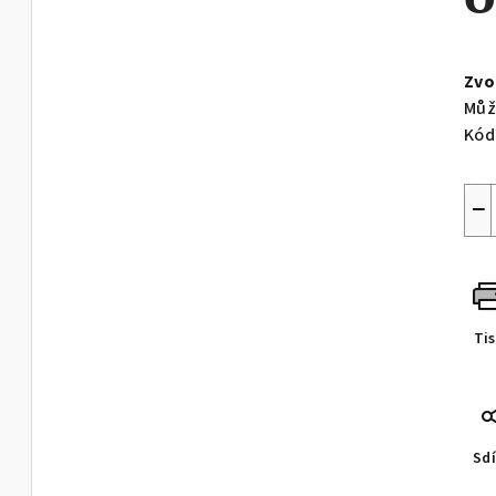
Měr
cen
Zvo
Můž
Kód
−
Ti
Sdí