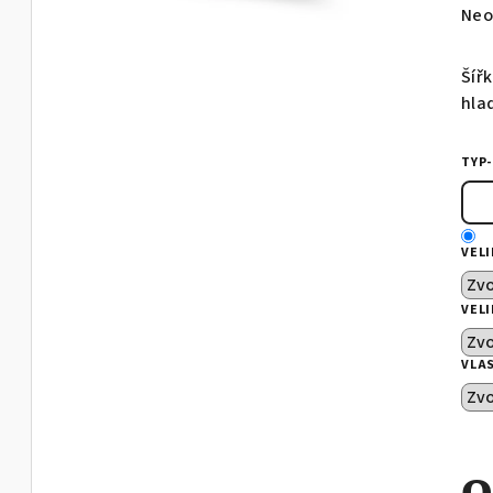
Prů
Neo
hod
pro
Šířk
je
hla
0,0
z
TYP
5
hvě
VEL
VEL
VLA