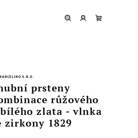
Hledat
Přihlášení
Nákupní
košík
MARCELINO S.R.O.
nubní prsteny
ombinace růžového
 bílého zlata - vlnka
e zirkony 1829