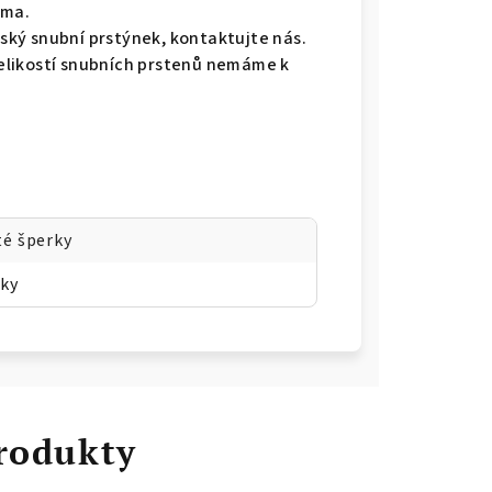
rma.
ký snubní prstýnek, kontaktujte nás.
 velikostí snubních prstenů nemáme k
té šperky
oky
rodukty