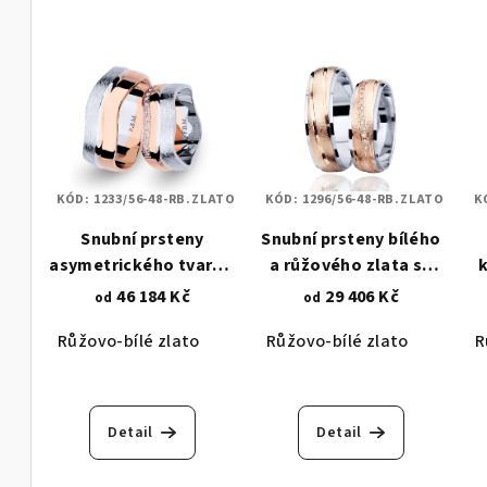
KÓD:
1233/56-48-RB.ZLATO
KÓD:
1296/56-48-RB.ZLATO
K
Snubní prsteny
Snubní prsteny bílého
asymetrického tvaru v
a růžového zlata se
kombinaci bílého a
zirkony - vzorovaný
46 184 Kč
29 406 Kč
od
od
růžového zlata -
mat a lesk 1296
d
Růžovo-bílé zlato
Růžovo-bílé zlato
R
zirkony 1233
Detail
Detail