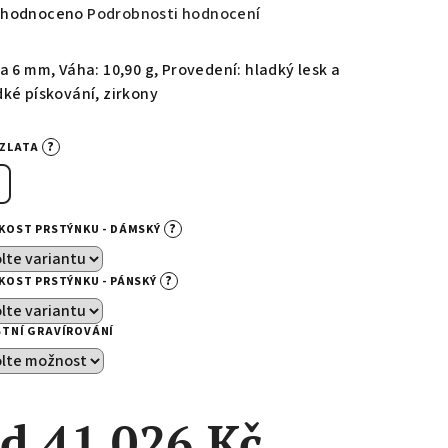
měrné
hodnoceno
Podrobnosti hodnocení
nocení
duktu
a 6 mm, Váha: 10,90 g, Provedení: hladký lesk a
dké pískování, zirkony
?
-ZLATA
zdiček.
?
IKOST PRSTÝNKU - DÁMSKÝ
?
IKOST PRSTÝNKU - PÁNSKÝ
STNÍ GRAVÍROVÁNÍ
od
41 026 Kč