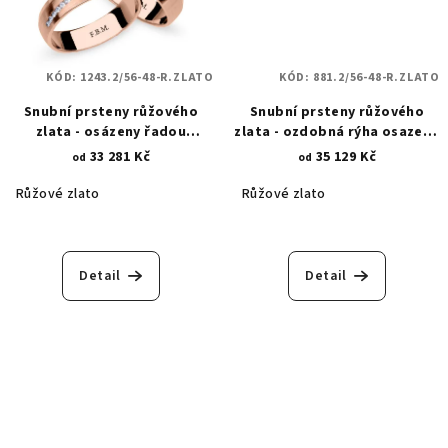
KÓD:
1243.2/56-48-R.ZLATO
KÓD:
881.2/56-48-R.ZLATO
Snubní prsteny růžového
Snubní prsteny růžového
zlata - osázeny řadou
zlata - ozdobná rýha osazená
zirkonových kamenů 1243.2
zirkonem 881.2
33 281 Kč
35 129 Kč
od
od
Růžové zlato
Růžové zlato
Detail
Detail