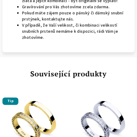
zlata a jejich kombinací - být originální se vyplatí!
Gravírování pro Vás zhotovíme zcela zdarma.
Pokud máte zájem pouze o pánský či dámský snubní
prstýnek, kontaktujte nás.
V případě, že Vaší velikost, či kombinaci velikostí
snubních prstenů nemáme k dispozici, rádi Vám je
zhotovíme.
Související produkty
Tip