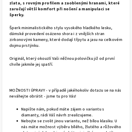
zlata, s rovným profilem a zaoblenými hranami, které
zaručují větší komfort při nošení a manipulaci se
šperky.
Šperk minimalistického stylu vysokého hladkého lesku,
dámské provedení osázeno shora i z vnějších stran
zirkonovými kameny, které dodají třpytu a jasu na celkovém
dojmu prstýnku.
Originál, který okouzlí Vaši něžnou polovičku již od první
chvíle jakmile jej spatří.
MOŽNOSTI ÚPRAVY - v případě jakéhokoliv dotazu se na nás
neváhejte obrátit - jsme tu pro Vás!
Napište nám, pokud máte zájem o variantu s
diamanty, rádi Váš návrh zrealizujeme.
Nebojte se zvolit jinou variantu, než bílou klasiku. U
nás máte možnost výběru bílého, žlutého a růžového