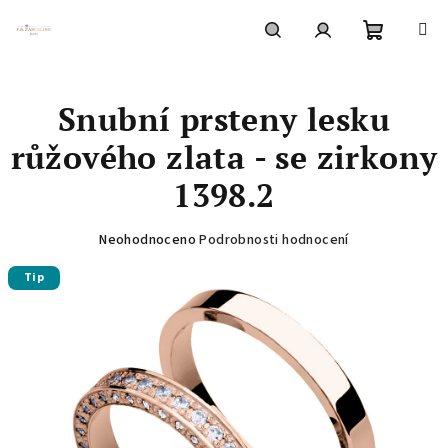
Přejít
na
obsah
Nákupní
Hledat
Přihlášení
Snubní prsteny lesku
košík
růžového zlata - se zirkony
1398.2
Průměrné
Neohodnoceno
Podrobnosti hodnocení
hodnocení
Tip
produktu
je
0,0
z
5
hvězdiček.