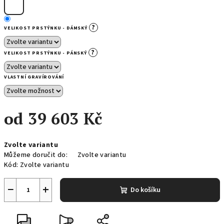
?
VELIKOST PRSTÝNKU - DÁMSKÝ
?
VELIKOST PRSTÝNKU - PÁNSKÝ
VLASTNÍ GRAVÍROVÁNÍ
od
39 603 Kč
Měrná
Zvolte variantu
cena:
Můžeme doručit do:
Zvolte variantu
Kód:
Zvolte variantu
−
+
Do košíku