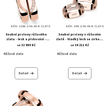
KÓD:
1266.2/56-48-R.ZLATO
KÓD:
844.2/56-48-R.ZLATO
Snubní prsteny růžového
Snubní prsteny v růžovém
zlata - lesk a pískování -
zlatě - hladký lesk se zirkony
srdeční záležitost 1266.2
844.2
32 989 Kč
34 211 Kč
od
od
Růžové zlato
Růžové zlato
Detail
Detail