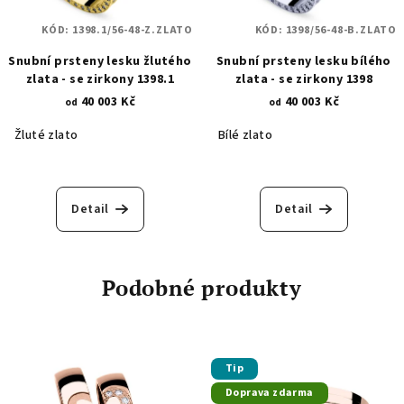
KÓD:
1398.1/56-48-Z.ZLATO
KÓD:
1398/56-48-B.ZLATO
Snubní prsteny lesku žlutého
Snubní prsteny lesku bílého
zlata - se zirkony 1398.1
zlata - se zirkony 1398
40 003 Kč
40 003 Kč
od
od
Žluté zlato
Bílé zlato
Detail
Detail
Podobné produkty
Tip
Doprava zdarma