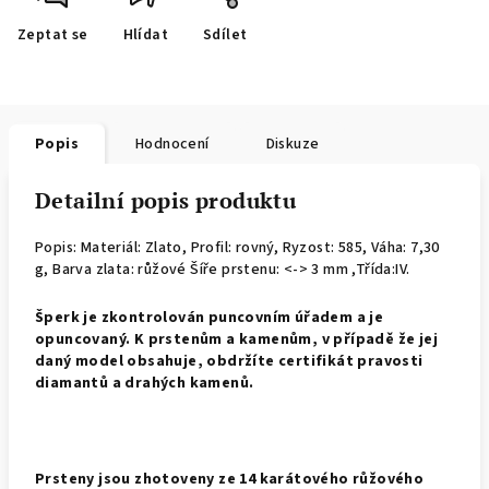
Zeptat se
Hlídat
Sdílet
Popis
Hodnocení
Diskuze
Detailní popis produktu
Popis: Materiál: Zlato, Profil: rovný, Ryzost: 585, Váha: 7,30
g, Barva zlata: růžové Šíře prstenu: <-> 3 mm ,Třída:IV.
Š
perk je zkontrolován puncovním úřadem a je
opuncovaný. K prstenům a kamenům, v případě že jej
daný model obsahuje, obdržíte certifikát pravosti
diamantů a drahých kamenů.
Prsteny jsou zhotoveny ze 14 karátového růžového