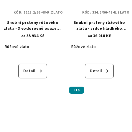
KÓD:
1112.2/56-48-R.ZLATO
KÓD:
334.2/56-48-R.ZLATO
Snubní prsteny růžového
Snubní prsteny růžového
zlata - 3 vodorovně osazené
zlata - srdce hladkého
zirkony - 5 mm 1112.2
pískování 334.2
35 934 Kč
36 018 Kč
od
od
Růžové zlato
Růžové zlato
Detail
Detail
Tip