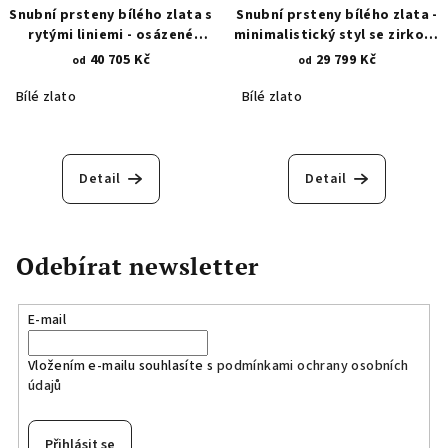
Snubní prsteny bílého zlata s
Snubní prsteny bílého zlata -
rytými liniemi - osázené
minimalistický styl se zirkony
zirkony 1311
1284
40 705 Kč
29 799 Kč
od
od
Bílé zlato
Bílé zlato
Detail
Detail
Odebírat newsletter
E-mail
Vložením e-mailu souhlasíte s
podmínkami ochrany osobních
údajů
Přihlásit se