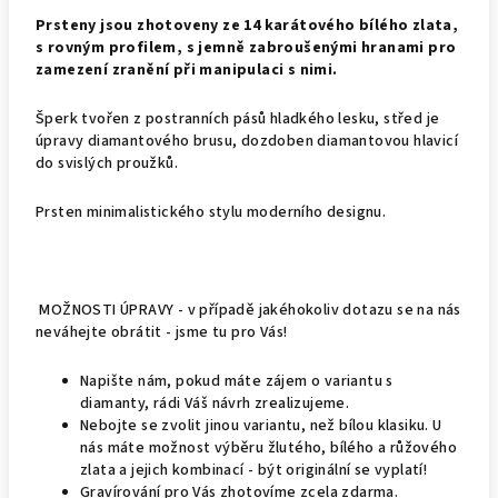
Prsteny jsou zhotoveny ze 14 karátového bílého zlata,
s rovným profilem, s jemně zabroušenými hranami pro
zamezení zranění při manipulaci s nimi.
Šperk tvořen z postranních pásů hladkého lesku, střed je
úpravy diamantového brusu, dozdoben diamantovou hlavicí
do svislých proužků.
Prsten minimalistického stylu moderního designu.
MOŽNOSTI ÚPRAVY - v případě jakéhokoliv dotazu se na nás
neváhejte obrátit - jsme tu pro Vás!
Napište nám, pokud máte zájem o variantu s
diamanty, rádi Váš návrh zrealizujeme.
Nebojte se zvolit jinou variantu, než bílou klasiku. U
nás máte možnost výběru žlutého, bílého a růžového
zlata a jejich kombinací - být originální se vyplatí!
Gravírování pro Vás zhotovíme zcela zdarma.