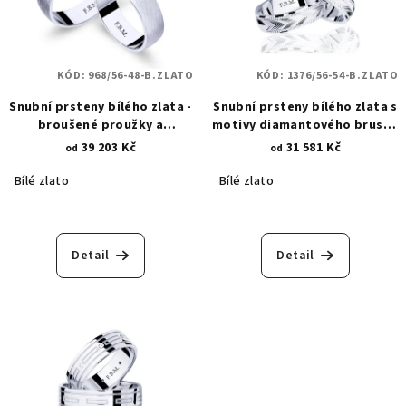
KÓD:
968/56-48-B.ZLATO
KÓD:
1376/56-54-B.ZLATO
Snubní prsteny bílého zlata -
Snubní prsteny bílého zlata s
broušené proužky a
motivy diamantového brusu -
asymetrické motivy 968
puntíky a hroty 1376
39 203 Kč
31 581 Kč
od
od
Bílé zlato
Bílé zlato
Detail
Detail