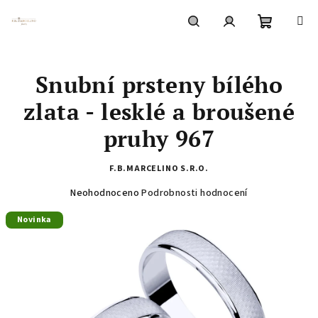
Přejít
na
obsah
Nákupní
Hledat
Přihlášení
Snubní prsteny bílého
košík
zlata - lesklé a broušené
pruhy 967
F.B.MARCELINO S.R.O.
Průměrné
Neohodnoceno
Podrobnosti hodnocení
hodnocení
Novinka
produktu
je
0,0
z
5
hvězdiček.