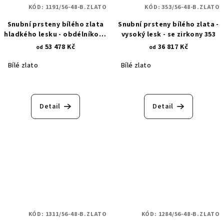
KÓD:
1191/56-48-B.ZLATO
KÓD:
353/56-48-B.ZLATO
Snubní prsteny bílého zlata
Snubní prsteny bílého zlata -
hladkého lesku - obdélníkové
vysoký lesk - se zirkony 353
osazení zirkony 1191
53 478 Kč
36 817 Kč
od
od
Bílé zlato
Bílé zlato
Detail
Detail
KÓD:
1311/56-48-B.ZLATO
KÓD:
1284/56-48-B.ZLATO