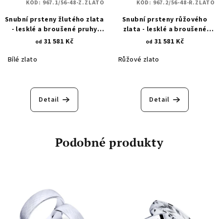
KÓD:
967.1/56-48-Z.ZLATO
KÓD:
967.2/56-48-R.ZLATO
Snubní prsteny žlutého zlata
Snubní prsteny růžového
- lesklé a broušené pruhy
zlata - lesklé a broušené
967.1
pruhy 967.2
31 581 Kč
31 581 Kč
od
od
Bílé zlato
Růžové zlato
Detail
Detail
Podobné produkty