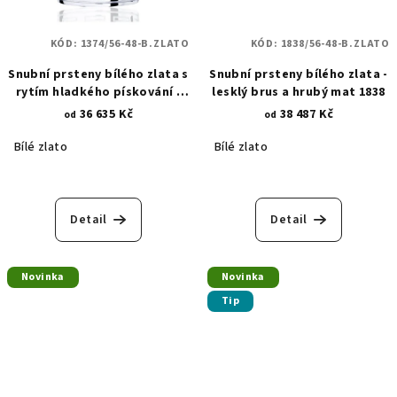
KÓD:
1374/56-48-B.ZLATO
KÓD:
1838/56-48-B.ZLATO
Snubní prsteny bílého zlata s
Snubní prsteny bílého zlata -
rytím hladkého pískování -
lesklý brus a hrubý mat 1838
osázen zirkony 1374
36 635 Kč
38 487 Kč
od
od
Bílé zlato
Bílé zlato
Detail
Detail
Novinka
Novinka
Tip