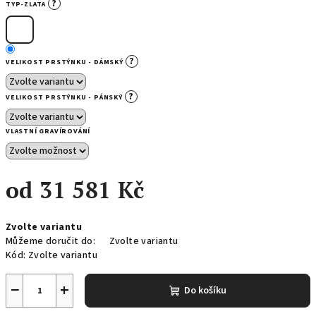
?
TYP-ZLATA
?
VELIKOST PRSTÝNKU - DÁMSKÝ
?
VELIKOST PRSTÝNKU - PÁNSKÝ
VLASTNÍ GRAVÍROVÁNÍ
od
31 581 Kč
Měrná
Zvolte variantu
cena:
Můžeme doručit do:
Zvolte variantu
Kód:
Zvolte variantu
−
+
Do košíku