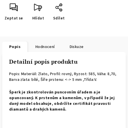
Zeptat se
Hlídat
Sdílet
Popis
Hodnocení
Diskuze
Detailní popis produktu
Popis: Materiál: Zlato, Profil: rovný,
Ryzost: 585, Váha: 8,70,
Barva zlata: bílé, Šíře prstenu: <-> 5 mm ,Třída:V.
Š
perk je zkontrolován puncovním úřadem a je
opuncovaný. K prstenům a kamenům, v případě že jej
daný model obsahuje, obdržíte certifikát pravosti
diamantů a drahých kamenů.