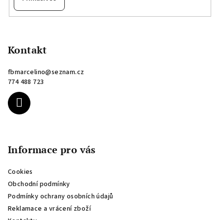
Z
á
p
Kontakt
a
fbmarcelino
@
seznam.cz
t
774 488 723
í
Informace pro vás
Cookies
Obchodní podmínky
Podmínky ochrany osobních údajů
Reklamace a vrácení zboží