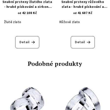
Snubní prsteny žlutého zlata
Snubní prsteny růžového
- hrubé pískování a zirkony
zlata - hrubé pískování a
1011.1
zirkony 1011.2
42 108 Kč
41 687 Kč
od
od
Žluté zlato
Růžové zlato
Detail
Detail
Podobné produkty