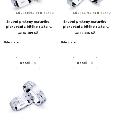
KÓD:
444/56-48-B.ZLATO
KÓD:
217/56-48-B.ZLATO
Snubní prsteny matného
Snubní prsteny matného
pískování z bílého zlata -
pískování z bílého zlata -
lesklá povrchová úprava -
lesklá povrchová úprava -
47 189 Kč
30 136 Kč
od
od
asymetrické linie 444
jemné vlnky 217
Bílé zlato
Bílé zlato
Detail
Detail