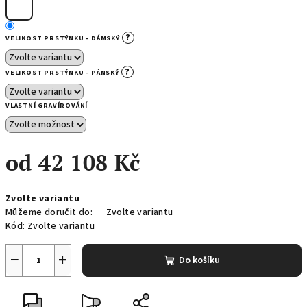
?
VELIKOST PRSTÝNKU - DÁMSKÝ
?
VELIKOST PRSTÝNKU - PÁNSKÝ
VLASTNÍ GRAVÍROVÁNÍ
od
42 108 Kč
Měrná
Zvolte variantu
cena:
Můžeme doručit do:
Zvolte variantu
Kód:
Zvolte variantu
−
+
Do košíku