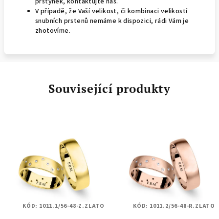
prstýnek, kontaktujte nás.
V případě, že Vaší velikost, či kombinaci velikostí
snubních prstenů nemáme k dispozici, rádi Vám je
zhotovíme.
Související produkty
KÓD:
1011.1/56-48-Z.ZLATO
KÓD:
1011.2/56-48-R.ZLATO