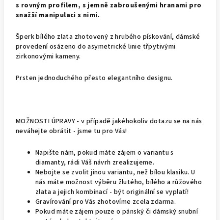
s rovným profilem, s jemně zabroušenými hranami pro
snažší manipulaci s nimi.
Šperk bílého zlata zhotovený z hrubého pískování, dámské
provedení osázeno do asymetrické linie třpytivými
zirkonovými kameny.
Prsten jednoduchého přesto elegantního designu.
MOŽNOSTI ÚPRAVY - v případě jakéhokoliv dotazu se na nás
neváhejte obrátit - jsme tu pro Vás!
Napište nám, pokud máte zájem o variantu s
diamanty, rádi Váš návrh zrealizujeme.
Nebojte se zvolit jinou variantu, než bílou klasiku. U
nás máte možnost výběru žlutého, bílého a růžového
zlata a jejich kombinací - být originální se vyplatí!
Gravírování pro Vás zhotovíme zcela zdarma.
Pokud máte zájem pouze o pánský či dámský snubní