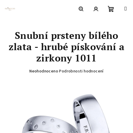
Přejít
na
obsah
Nákupní
Hledat
Přihlášení
Snubní prsteny bílého
košík
zlata - hrubé pískování a
zirkony 1011
Průměrné
Neohodnoceno
Podrobnosti hodnocení
hodnocení
produktu
je
0,0
z
5
hvězdiček.