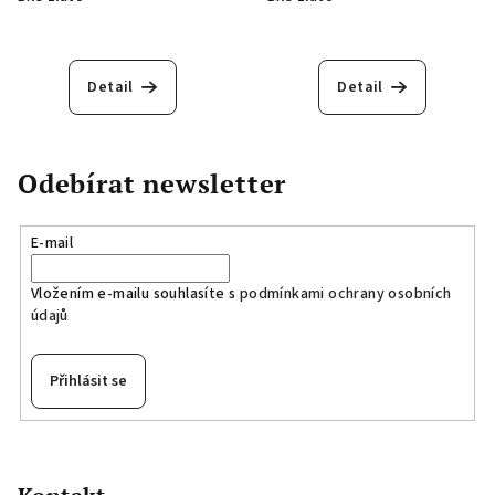
Detail
Detail
Odebírat newsletter
E-mail
Vložením e-mailu souhlasíte s
podmínkami ochrany osobních
údajů
Přihlásit se
Z
á