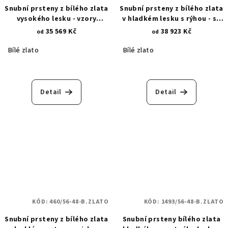
Snubní prsteny z bílého zlata
Snubní prsteny z bílého zlata
vysokého lesku - vzory
v hladkém lesku s rýhou - se
hladkého pískování -
zirkony 360
35 569 Kč
38 923 Kč
od
od
geometrické vzory 417
Bílé zlato
Bílé zlato
Detail
Detail
KÓD:
460/56-48-B.ZLATO
KÓD:
1493/56-48-B.ZLATO
Snubní prsteny z bílého zlata
Snubní prsteny bílého zlata