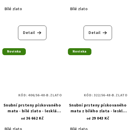
rytina - spirálový řetěz 658
Bílé zlato
Bílé zlato
Detail
Detail
Novinka
Novinka
KÓD:
406/56-48-B.ZLATO
KÓD:
322/56-48-B.ZLATO
Snubní prsteny pískovaného
Snubní prsteny pískovaného
matu - bílé zlato - lesklá
matu z bílého zlata - lesklá
asymetrická povrchová
povrchová rytina - zkosené
36 662 Kč
29 043 Kč
od
od
rytina - něžné vlny 406
linie 322
Bílé zlato
Bílé zlato