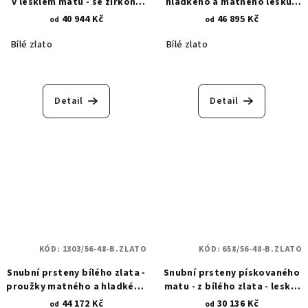
v lesklém matu - se zirkony
hladkého a matného lesku -
460
zirkonové křížky 1493
40 944 Kč
46 895 Kč
od
od
Bílé zlato
Bílé zlato
Detail
Detail
KÓD:
1303/56-48-B.ZLATO
KÓD:
658/56-48-B.ZLATO
Snubní prsteny bílého zlata -
Snubní prsteny pískovaného
proužky matného a hladkého
matu - z bílého zlata - lesklá
lesku se zirkony 1303
asymetrická povrchová
44 172 Kč
30 136 Kč
od
od