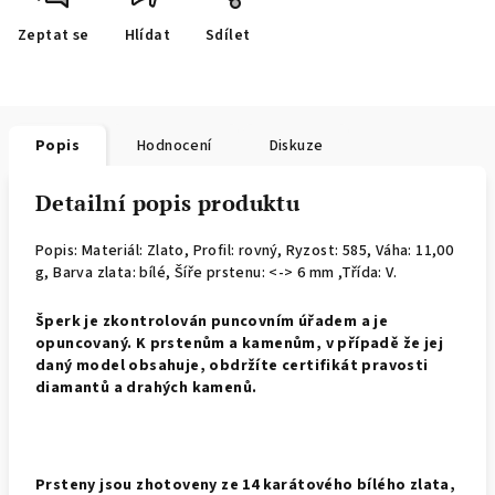
Zeptat se
Hlídat
Sdílet
Popis
Hodnocení
Diskuze
Detailní popis produktu
Popis: Materiál: Zlato, Profil: rovný,
Ryzost: 585, Váha: 11,00
g, Barva zlata: bílé, Šíře prstenu: <-> 6 mm ,Třída: V.
Š
perk je zkontrolován puncovním úřadem a je
opuncovaný. K prstenům a kamenům, v případě že jej
daný model obsahuje, obdržíte certifikát pravosti
diamantů a drahých kamenů.
Prsteny jsou zhotoveny ze 14 karátového bílého zlata,