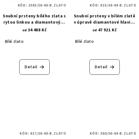
KÓD:
1345/56-48-B.ZLATO
KÓD:
815/56-48-B.ZLATO
Snubní prsteny bílého zlata s
Snubní prsteny v bílém zlatě
rytou linkou a diamantovými
v úpravě diamantové hlavice
hroty 1345
- hrubý lesk 815
34 488 Kč
47 921 Kč
od
od
Bílé zlato
Bílé zlato
Detail
Detail
KÓD:
417/56-48-B.ZLATO
KÓD:
360/56-48-B.ZLATO