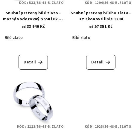
KÓD:
533/56-48-B.ZLATO
KÓD:
1294/56-48-B.ZLATO
Snubní prsteny bílé zlato -
Snubní prsteny bílého zlata -
matný vodorovný proužek se
3 zirkonové linie 1294
zirkony 533
33 940 Kč
57 351 Kč
od
od
Bílé zlato
Bílé zlato
Průměrné
hodnocení
produktu
Detail
Detail
je
5,0
z
5
hvězdiček.
KÓD:
1112/56-48-B.ZLATO
KÓD:
1923/56-48-B.ZLATO