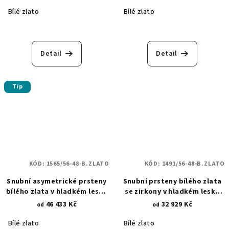
Bílé zlato
Bílé zlato
Průměrné
hodnocení
produktu
Detail
Detail
je
5,0
z
Tip
5
hvězdiček.
KÓD:
1565/56-48-B.ZLATO
KÓD:
1491/56-48-B.ZLATO
Snubní asymetrické prsteny
Snubní prsteny bílého zlata
bílého zlata v hladkém lesku
se zirkony v hladkém lesku
a zirkonovými kameny 1565
1491
46 433 Kč
32 929 Kč
od
od
Bílé zlato
Bílé zlato