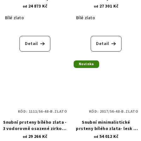
zirkony 1115
24 873 Kč
27 301 Kč
od
od
Bílé zlato
Bílé zlato
Detail
Detail
Novinka
KÓD:
1111/56-48-B.ZLATO
KÓD:
2017/56-48-B.ZLATO
Snubní prsteny bílého zlata -
Snubní minimalistické
3 vodorovně osazené zirkony
prsteny bílého zlata- lesk a
- 4 mm 1111
zirkony 5 mm 2017
29 266 Kč
54 012 Kč
od
od