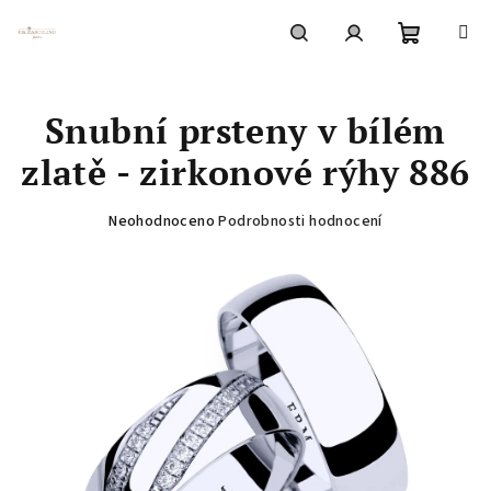
Přejít
na
obsah
Nákupní
Hledat
Přihlášení
Snubní prsteny v bílém
košík
zlatě - zirkonové rýhy 886
Průměrné
Neohodnoceno
Podrobnosti hodnocení
hodnocení
produktu
je
0,0
z
5
hvězdiček.