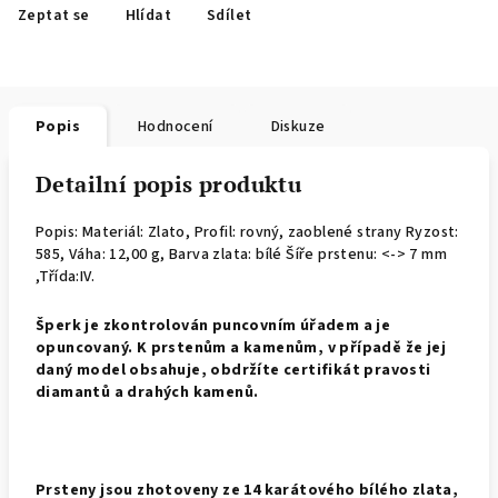
Zeptat se
Hlídat
Sdílet
Popis
Hodnocení
Diskuze
Detailní popis produktu
Popis: Materiál: Zlato, Profil: rovný, zaoblené strany
Ryzost:
585, Váha: 12,00 g, Barva zlata: bílé Šíře prstenu: <-> 7 mm
,Třída:IV.
Š
perk je zkontrolován puncovním úřadem a je
opuncovaný. K prstenům a kamenům, v případě že jej
daný model obsahuje, obdržíte certifikát pravosti
diamantů a drahých kamenů.
Prsteny jsou zhotoveny ze 14 karátového bílého zlata,