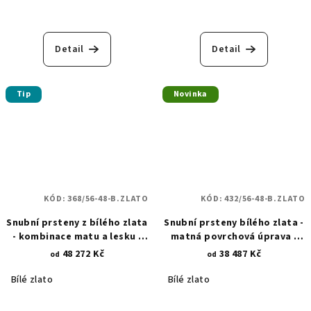
Detail
Detail
Tip
Novinka
KÓD:
368/56-48-B.ZLATO
KÓD:
432/56-48-B.ZLATO
Snubní prsteny z bílého zlata
Snubní prsteny bílého zlata -
- kombinace matu a lesku -
matná povrchová úprava -
pískované proužky 368
lesklé rytiny - šachovnice a
48 272 Kč
38 487 Kč
od
od
hvězdy 432
Bílé zlato
Bílé zlato