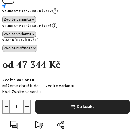
?
VELIKOST PRSTÝNKU - DÁMSKÝ
?
VELIKOST PRSTÝNKU - PÁNSKÝ
VLASTNÍ GRAVÍROVÁNÍ
od
47 344 Kč
Měrná
Zvolte variantu
cena:
Můžeme doručit do:
Zvolte variantu
Kód:
Zvolte variantu
−
+
Do košíku