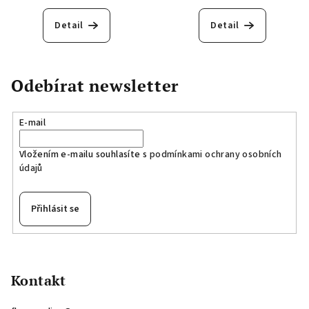
Detail
Detail
Odebírat newsletter
E-mail
Vložením e-mailu souhlasíte s
podmínkami ochrany osobních
údajů
Přihlásit se
Z
á
p
Kontakt
a