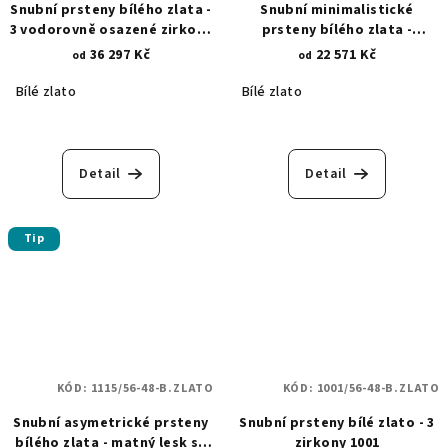
Snubní prsteny bílého zlata -
Snubní minimalistické
3 vodorovně osazené zirkony
prsteny bílého zlata -
- 5 mm 1112
zirkonové osázení 1923
36 297 Kč
22 571 Kč
od
od
Bílé zlato
Bílé zlato
Detail
Detail
Tip
KÓD:
1115/56-48-B.ZLATO
KÓD:
1001/56-48-B.ZLATO
Snubní asymetrické prsteny
Snubní prsteny bílé zlato - 3
bílého zlata - matný lesk se
zirkony 1001