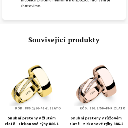
snubních prstenů nemáme k dispozici, rádi Vám je
zhotovíme.
Související produkty
KÓD:
886.1/56-48-Z.ZLATO
KÓD:
886.2/56-48-R.ZLATO
Snubní prsteny v žlutém
Snubní prsteny v růžovém
zlatě - zirkonové rýhy 886.1
zlatě - zirkonové rýhy 886.2