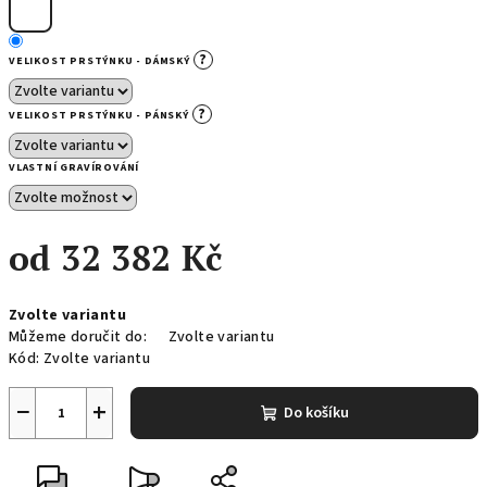
?
VELIKOST PRSTÝNKU - DÁMSKÝ
?
VELIKOST PRSTÝNKU - PÁNSKÝ
VLASTNÍ GRAVÍROVÁNÍ
od
32 382 Kč
Měrná
Zvolte variantu
cena:
Můžeme doručit do:
Zvolte variantu
Kód:
Zvolte variantu
−
+
Do košíku