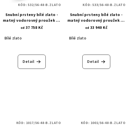
KÓD:
532/56-48-B.ZLATO
KÓD:
533/56-48-B.ZLATO
Snubní prsteny bílé zlato -
Snubní prsteny bílé zlato -
matný vodorovný proužek se
matný vodorovný proužek se
zirkony 532
zirkony 533
37 758 Kč
33 940 Kč
od
od
Bílé zlato
Bílé zlato
Průměrné
hodnocení
produktu
Detail
Detail
je
5,0
z
5
hvězdiček.
KÓD:
1017/56-48-B.ZLATO
KÓD:
1001/56-48-B.ZLATO