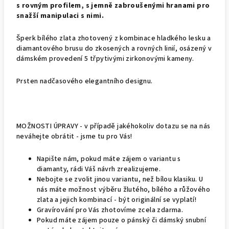
s rovným profilem, s jemně zabroušenými hranami pro
snažší manipulaci s nimi.
Šperk bílého zlata zhotovený z kombinace hladkého lesku a
diamantového brusu do zkosených a rovných linií, osázený v
dámském provedení 5 třpytivými zirkonovými kameny.
Prsten nadčasového elegantního designu.
MOŽNOSTI ÚPRAVY - v případě jakéhokoliv dotazu se na nás
neváhejte obrátit - jsme tu pro Vás!
Napište nám, pokud máte zájem o variantu s
diamanty, rádi Váš návrh zrealizujeme.
Nebojte se zvolit jinou variantu, než bílou klasiku. U
nás máte možnost výběru žlutého, bílého a růžového
zlata a jejich kombinací - být originální se vyplatí!
Gravírování pro Vás zhotovíme zcela zdarma.
Pokud máte zájem pouze o pánský či dámský snubní