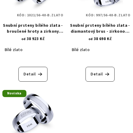
KÓD:
1021/56-48-B.ZLATO
KÓD:
997/56-48-B.ZLATO
Snubní prsteny bílého zlata -
Snubní prsteny bílého zlata -
broušené hroty a zirkony
diamantový brus - zirkonový
1021
čtverec 997
38 923 Kč
38 698 Kč
od
od
Bílé zlato
Bílé zlato
Detail
Detail
Novinka