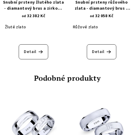
Snubní prsteny žlutého zlata
Snubní prsteny růžového
- diamantový brus a zirkony
zlata - diamantový brus a
1012.1
zirkony 1012.2
32 382 Kč
32 058 Kč
od
od
Žluté zlato
Růžové zlato
Detail
Detail
Podobné produkty