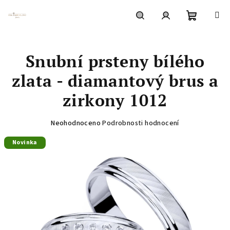
Přejít
na
obsah
Nákupní
Hledat
Přihlášení
Snubní prsteny bílého
košík
zlata - diamantový brus a
zirkony 1012
Průměrné
Neohodnoceno
Podrobnosti hodnocení
hodnocení
Novinka
produktu
je
0,0
z
5
hvězdiček.