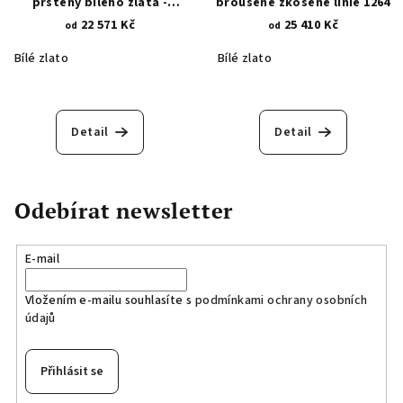
prsteny bílého zlata -
broušené zkosené linie 1264
zirkonové osázení 1923
22 571 Kč
25 410 Kč
od
od
Bílé zlato
Bílé zlato
Detail
Detail
Odebírat newsletter
E-mail
Vložením e-mailu souhlasíte s
podmínkami ochrany osobních
údajů
Přihlásit se