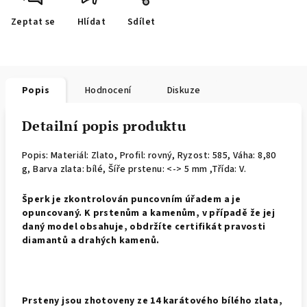
Zeptat se
Hlídat
Sdílet
Popis
Hodnocení
Diskuze
Detailní popis produktu
Popis: Materiál: Zlato, Profil: rovný,
Ryzost: 585, Váha: 8,80
g, Barva zlata: bílé, Šíře prstenu: <-> 5 mm ,Třída: V.
Š
perk je zkontrolován puncovním úřadem a je
opuncovaný. K prstenům a kamenům, v případě že jej
daný model obsahuje, obdržíte certifikát pravosti
diamantů a drahých kamenů.
Prsteny jsou zhotoveny ze 14 karátového bílého zlata,