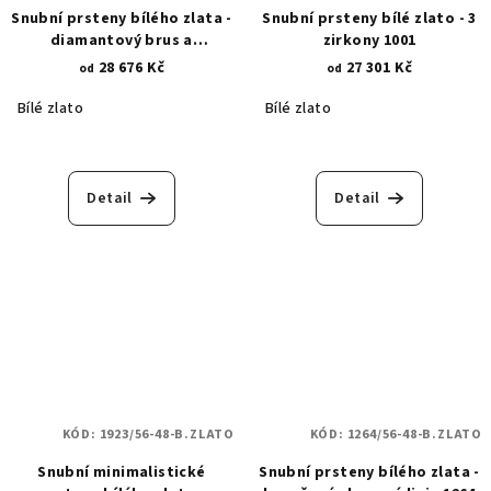
Snubní prsteny bílého zlata -
Snubní prsteny bílé zlato - 3
diamantový brus a
zirkony 1001
vodorovné zirkony 1017
28 676 Kč
27 301 Kč
od
od
Bílé zlato
Bílé zlato
Detail
Detail
KÓD:
1923/56-48-B.ZLATO
KÓD:
1264/56-48-B.ZLATO
Snubní minimalistické
Snubní prsteny bílého zlata -