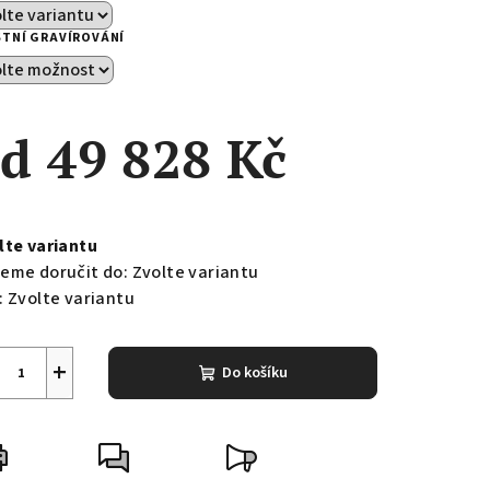
STNÍ GRAVÍROVÁNÍ
od
49 828 Kč
ná
a:
lte variantu
eme doručit do:
Zvolte variantu
:
Zvolte variantu
+
Do košíku