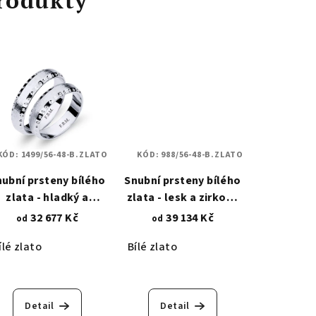
KÓD:
1499/56-48-B.ZLATO
KÓD:
988/56-48-B.ZLATO
nubní prsteny bílého
Snubní prsteny bílého
zlata - hladký a
zlata - lesk a zirkony
edový lesk - zdobení
988
32 677 Kč
39 134 Kč
od
od
iamantovou hlavicí
ílé zlato
Bílé zlato
1499
Detail
Detail