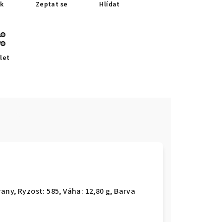
sk
Zeptat se
Hlídat
let
e
hrany,
Ryzost: 585, Váha: 12,80 g, Barva