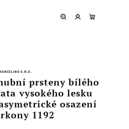
Hledat
Přihlášení
Nákupní
košík
MARCELINO S.R.O.
nubní prsteny bílého
lata vysokého lesku
 asymetrické osazení
irkony 1192