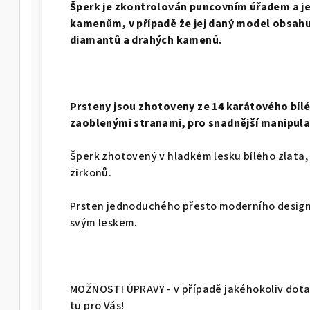
Š
perk je zkontrolován puncovním úřadem a j
kamenům, v případě že jej daný model obsahuj
diamantů a drahých kamenů.
Prsteny jsou zhotoveny ze 14 karátového bílé
zaoblenými stranami, pro snadnější manipulac
Šperk zhotovený v hladkém lesku bílého zlata,
zirkonů.
Prsten jednoduchého přesto moderního desig
svým leskem.
MOŽNOSTI ÚPRAVY - v případě jakéhokoliv dotaz
tu pro Vás!