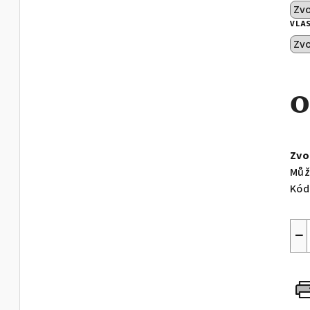
VLA
Měr
cen
Zvo
Můž
Kód
−