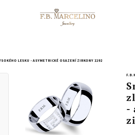
YSOKÉHO LESKU - ASYMETRICKÉ OSAZENÍ ZIRKONY 1192
F.B.
S
z
-
z