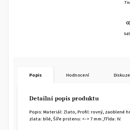
Ti
Sdí
Popis
Hodnocení
Diskuz
Detailní popis produktu
Popis: Materiál: Zlato, Profil: rovný, zaoblené 
zlata: bílé, Šíře prstenu: <-> 7 mm ,Třída: IV.