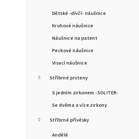
a
n
Dětské -dívčí- náušnice
n
Kruhové náušnice
í
Náušnice na patent
p
Peckové náušnice
a
Visací náušnice
n
Stříbrné prsteny
e
l
S jedním zirkonem -SOLITER-
Se dvěma a více zirkony
Stříbrné přívěsky
Andělé