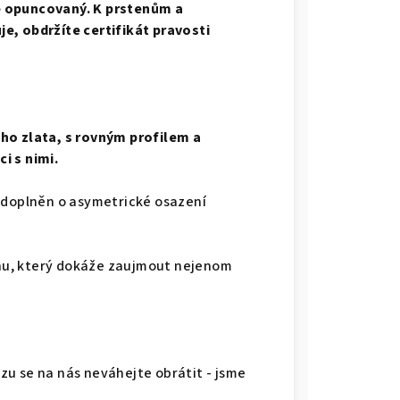
e opuncovaný. K prstenům a
e, obdržíte certifikát pravosti
ho zlata, s rovným profilem a
i s nimi.
 doplněn o asymetrické osazení
nu, který dokáže zaujmout nejenom
u se na nás neváhejte obrátit - jsme