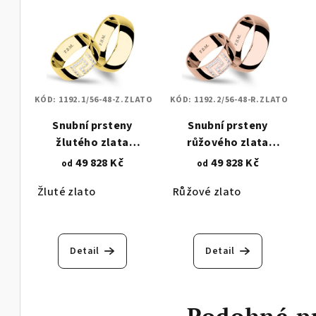
KÓD:
1192.1/56-48-Z.ZLATO
KÓD:
1192.2/56-48-R.ZLATO
Snubní prsteny
Snubní prsteny
žlutého zlata
růžového zlata
vysokého lesku -
vysokého lesku -
49 828 Kč
49 828 Kč
od
od
asymetrické osazení
asymetrické osazení
Žluté zlato
Růžové zlato
zirkony 1192.1
zirkony 1192.2
Detail
Detail
Podobné p