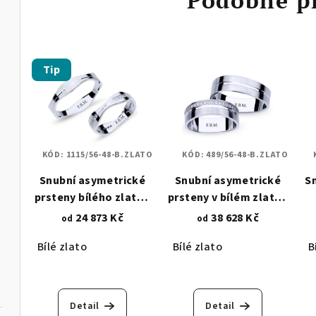
Tip
KÓD:
1115/56-48-B.ZLATO
KÓD:
489/56-48-B.ZLATO
Snubní asymetrické
Snubní asymetrické
S
prsteny bílého zlata -
prsteny v bílém zlatě -
matný lesk se zirkony
se zirkony 489
l
24 873 Kč
38 628 Kč
od
od
1115
d
Bílé zlato
Bílé zlato
B
Detail
Detail