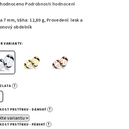
měrné
hodnoceno
Podrobnosti hodnocení
nocení
duktu
a 7 mm, Váha: 12,80 g, Provedení: lesk a
konový obdelník
ĚR VARIANTY:
zdiček.
?
-ZLATA
?
IKOST PRSTÝNKU - DÁMSKÝ
?
IKOST PRSTÝNKU - PÁNSKÝ