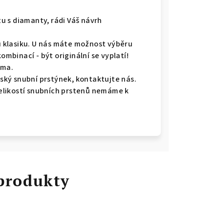
u s diamanty, rádi Váš návrh
ou klasiku. U nás máte možnost výběru
kombinací - být originální se vyplatí!
rma.
ký snubní prstýnek, kontaktujte nás.
 velikostí snubních prstenů nemáme k
 produkty