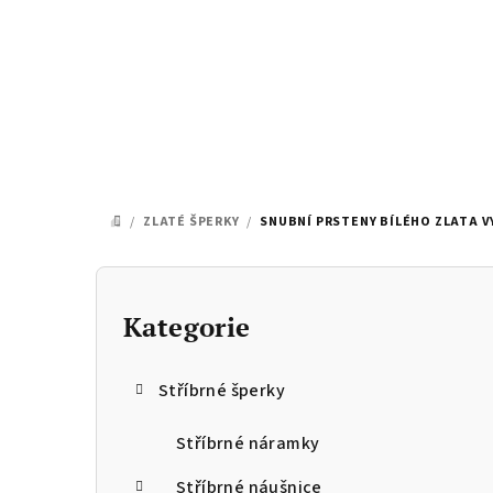
Přejít
na
obsah
/
ZLATÉ ŠPERKY
/
SNUBNÍ PRSTENY BÍLÉHO ZLATA V
DOMŮ
P
o
Kategorie
Přeskočit
kategorie
s
Stříbrné šperky
t
r
Stříbrné náramky
Stříbrné náušnice