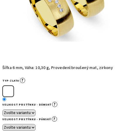
Šířka 6 mm, Váha: 10,30 g, Provedení:broušený mat, zirkony
?
TYP-ZLATA
?
VELIKOST PRSTÝNKU - DÁMSKÝ
?
VELIKOST PRSTÝNKU - PÁNSKÝ