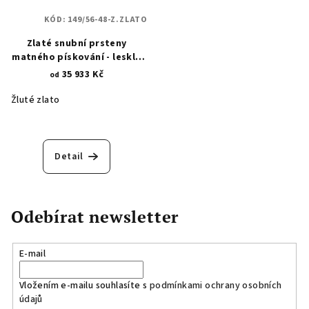
KÓD:
149/56-48-Z.ZLATO
Zlaté snubní prsteny
matného pískování - lesklá
povrchová úprava - linie 149
35 933 Kč
od
Žluté zlato
Detail
Odebírat newsletter
E-mail
Vložením e-mailu souhlasíte s
podmínkami ochrany osobních
údajů