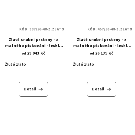
KÓD:
337/56-48-Z.ZLATO
KÓD:
457/56-48-Z.ZLATO
Zlaté snubní prsteny - z
Zlaté snubní prsteny - z
matného pískování - lesklé
matného pískování - lesklé
linie 337
linie 457
29 043 Kč
26 135 Kč
od
od
Žluté zlato
Žluté zlato
Detail
Detail