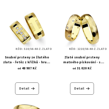
KÓD:
510/56-48-Z.ZLATO
KÓD:
1210/56-48-Z.ZLATO
Snubní prsteny ze žlutého
Zlaté snubní prsteny
zlata - řetěz z křížků - hrubé
matného pískování - s
pískování a hladký lesk 510
lesklými puntíky a zirkony
48 987 Kč
31 020 Kč
od
od
1210
Detail
Detail