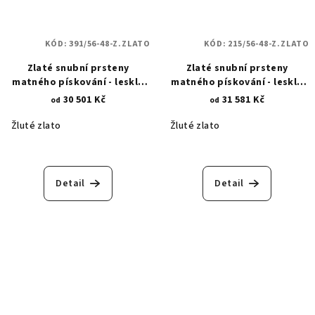
KÓD:
391/56-48-Z.ZLATO
KÓD:
215/56-48-Z.ZLATO
Zlaté snubní prsteny
Zlaté snubní prsteny
matného pískování - lesklá
matného pískování - lesklá
povrchová úprava - hvězdy
povrchová úprava - půlkruhy
30 501 Kč
31 581 Kč
od
od
391
215
Žluté zlato
Žluté zlato
Detail
Detail