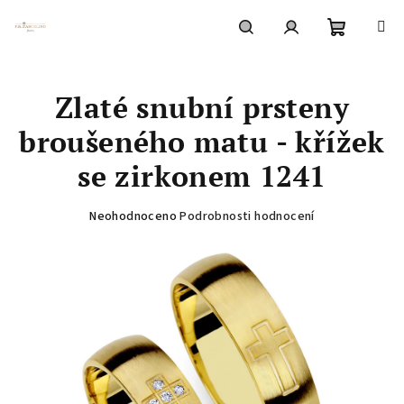
Přejít
na
obsah
Nákupní
Hledat
Přihlášení
Zlaté snubní prsteny
košík
broušeného matu - křížek
se zirkonem 1241
Průměrné
Neohodnoceno
Podrobnosti hodnocení
hodnocení
produktu
je
0,0
z
5
hvězdiček.