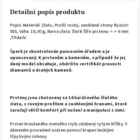
Detailní popis produktu
Popis: Materiál: Zlato, Profil: rovný, zaoblené strany
Ryzost:
585, Váha: 10,30 g, Barva zlata: žluté Šíře prstenu: <-> 6 mm
,Třída:IV.
Š
perk je zkontrolován puncovním úřadem a je
opuncovaný. K prstenům a kamenům, v případě že jej
daný model obsahuje, obdržíte certifikát pravosti
diamantů a drahých kamenů.
Prsteny jsou zhotoveny ze 14 karátového žlutého
zlata, s rovným profilem a zaoblenými hranami, které
zaručují větší komfort při nošení a manipulaci s nimi.
Prsten broušeného matného stylu zdobený rytými křížky. V
dámském provedení osázen pomocí krapen lesklými
třpytivými zirkony.