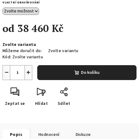
VLASTNÍ GRAVÍROVÁNÍ
od
38 460 Kč
Měrná
Zvolte variantu
cena:
Můžeme doručit do:
Zvolte variantu
Kód:
Zvolte variantu
−
+
Do košíku
Zeptat se
Hlídat
Sdílet
Popis
Hodnocení
Diskuze