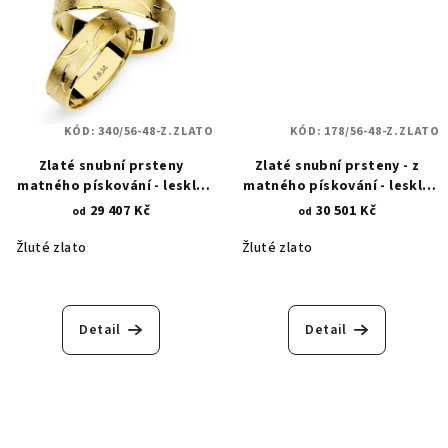
KÓD:
340/56-48-Z.ZLATO
KÓD:
178/56-48-Z.ZLATO
Zlaté snubní prsteny
Zlaté snubní prsteny - z
matného pískování - lesklá
matného pískování - lesklé
povrchová úprava 340
vlnky 178
29 407 Kč
30 501 Kč
od
od
Žluté zlato
Žluté zlato
Detail
Detail