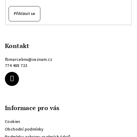
Přihlásit se
Z
á
p
Kontakt
a
fbmarcelino
@
seznam.cz
t
774 488 723
í
Informace pro vás
Cookies
Obchodní podmínky
Podmínky ochrany osobních údajů