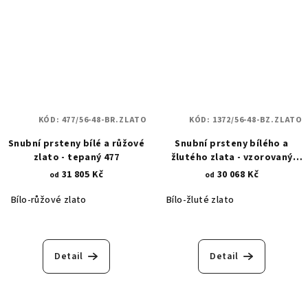
KÓD:
477/56-48-BR.ZLATO
KÓD:
1372/56-48-BZ.ZLATO
Snubní prsteny bílé a růžové
Snubní prsteny bílého a
zlato - tepaný 477
žlutého zlata - vzorovaný
matný střed 1372
31 805 Kč
30 068 Kč
od
od
Bílo-růžové zlato
Bílo-žluté zlato
Detail
Detail