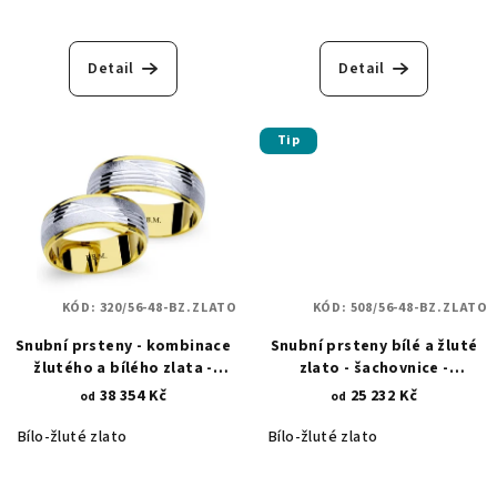
Detail
Detail
Tip
KÓD:
320/56-48-BZ.ZLATO
KÓD:
508/56-48-BZ.ZLATO
Snubní prsteny - kombinace
Snubní prsteny bílé a žluté
žlutého a bílého zlata -
zlato - šachovnice -
lesklé asymetrické linie 320
diamantový brus 508
38 354 Kč
25 232 Kč
od
od
Bílo-žluté zlato
Bílo-žluté zlato