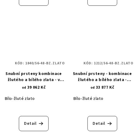
KÓD:
1840/56-48-BZ.ZLATO
KÓD:
1212/56-48-BZ.ZLATO
Snubní prsteny kombinace
Snubní prsteny - kombinace
žlutého a bílého zlata - v
žlutého a bílého zlata -
ledovém lesku - s vlnkami
klikatá linie 1212
39 062 Kč
33 877 Kč
od
od
1840
Bílo-žluté zlato
Bílo-žluté zlato
Detail
Detail