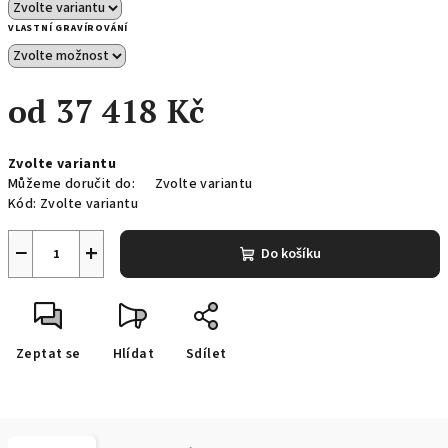
VLASTNÍ GRAVÍROVÁNÍ
od
37 418 Kč
Měrná
Zvolte variantu
cena:
Můžeme doručit do:
Zvolte variantu
Kód:
Zvolte variantu
−
+
Do košíku
Zeptat se
Hlídat
Sdílet