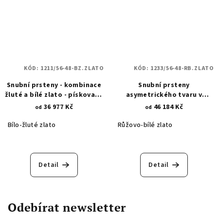
KÓD:
1211/56-48-BZ.ZLATO
KÓD:
1233/56-48-RB.ZLATO
Snubní prsteny - kombinace
Snubní prsteny
žluté a bílé zlato - pískované
asymetrického tvaru v
linie nekonečna 1211
kombinaci bílého a růžového
36 977 Kč
46 184 Kč
od
od
zlata - zirkony 1233
Bílo-žluté zlato
Růžovo-bílé zlato
Detail
Detail
Odebírat newsletter