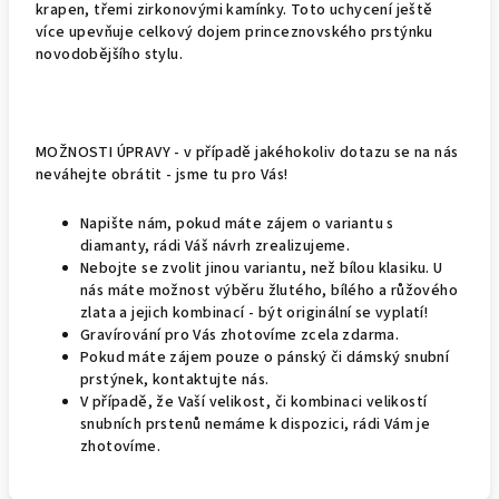
krapen, třemi zirkonovými kamínky. Toto uchycení ještě
více upevňuje celkový dojem princeznovského prstýnku
novodobějšího stylu.
MOŽNOSTI ÚPRAVY - v případě jakéhokoliv dotazu se na nás
neváhejte obrátit - jsme tu pro Vás!
Napište nám, pokud máte zájem o variantu s
diamanty, rádi Váš návrh zrealizujeme.
Nebojte se zvolit jinou variantu, než bílou klasiku. U
nás máte možnost výběru žlutého, bílého a růžového
zlata a jejich kombinací - být originální se vyplatí!
Gravírování pro Vás zhotovíme zcela zdarma.
Pokud máte zájem pouze o pánský či dámský snubní
prstýnek, kontaktujte nás.
V případě, že Vaší velikost, či kombinaci velikostí
snubních prstenů nemáme k dispozici, rádi Vám je
zhotovíme.