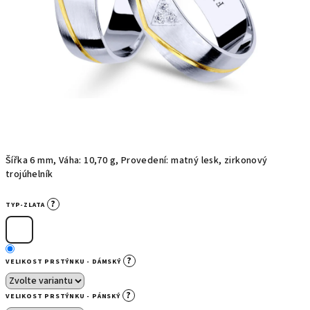
Šířka 6 mm, Váha: 10,70 g, Provedení: matný lesk, zirkonový
trojúhelník
?
TYP-ZLATA
?
VELIKOST PRSTÝNKU - DÁMSKÝ
?
VELIKOST PRSTÝNKU - PÁNSKÝ