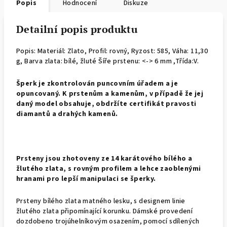
Popis
Hodnocení
Diskuze
Detailní popis produktu
Popis: Materiál: Zlato, Profil: rovný,
Ryzost: 585, Váha: 11,30
g, Barva zlata: bílé, žluté Šíře prstenu: <-> 6 mm ,Třída:V.
Š
perk je zkontrolován puncovním úřadem a je
opuncovaný. K prstenům a kamenům, v případě že jej
daný model obsahuje, obdržíte certifikát pravosti
diamantů a drahých kamenů.
Prsteny jsou zhotoveny ze 14 karátového bílého a
žlutého zlata, s rovným profilem a lehce zaoblenými
hranami pro lepší manipulaci se šperky.
Prsteny bílého zlata matného lesku, s designem linie
žlutého zlata připomínající korunku. Dámské provedení
dozdobeno trojúhelníkovým osazením, pomocí sdílených