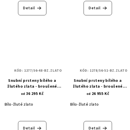
Detail
Detail
KÓD:
1277/56-48-BZ.ZLATO
KÓD:
1278/56-51-BZ.ZLATO
Snubní prsteny bílého a
Snubní prsteny bílého a
žlutého zlata - broušené
žlutého zlata - broušené
proužky 1277
proužky 1278
36 295 Kč
26 955 Kč
od
od
Bílo-žluté zlato
Bílo-žluté zlato
Detail
Detail