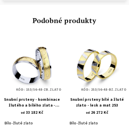
Podobné produkty
KÓD:
153/56-48-ZB.ZLATO
KÓD:
253/56-48-BZ.ZLATO
Snubní prsteny - kombinace
Snubní prsteny bílé a žluté
žlutého a bílého zlata -
zlato - lesk a mat 253
klikatá linie 153
33 182 Kč
26 272 Kč
od
od
Bílo-žluté zlato
Bílo-žluté zlato