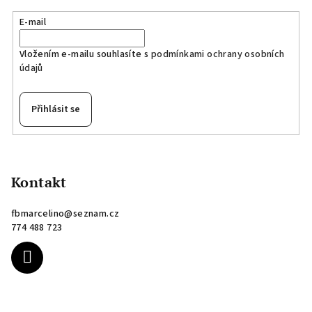
E-mail
Vložením e-mailu souhlasíte s
podmínkami ochrany osobních
údajů
Přihlásit se
Z
á
p
Kontakt
a
fbmarcelino
@
seznam.cz
t
774 488 723
í