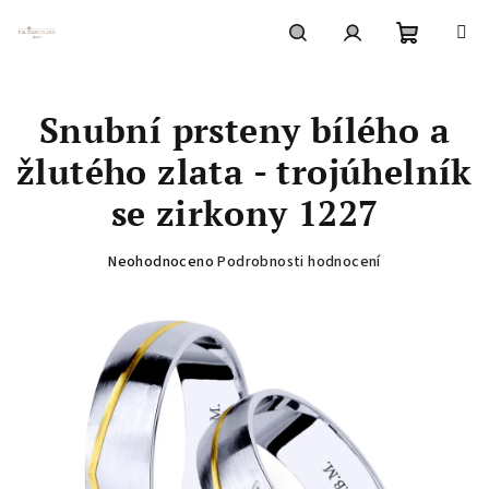
Přejít
na
obsah
Nákupní
Hledat
Přihlášení
Snubní prsteny bílého a
košík
žlutého zlata - trojúhelník
se zirkony 1227
Průměrné
Neohodnoceno
Podrobnosti hodnocení
hodnocení
produktu
je
0,0
z
5
hvězdiček.