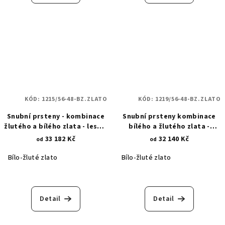
KÓD:
1215/56-48-BZ.ZLATO
KÓD:
1219/56-48-BZ.ZLATO
Snubní prsteny - kombinace
Snubní prsteny kombinace
žlutého a bílého zlata - lesk a
bílého a žlutého zlata -
mat se zirkonem 1215
královské koruny v matu 1219
33 182 Kč
32 140 Kč
od
od
Bílo-žluté zlato
Bílo-žluté zlato
Detail
Detail