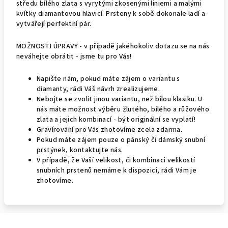
středu bílého zlata s vyrytými zkosenými liniemi a malými
kvítky diamantovou hlavicí. Prsteny k sobě dokonale ladí a
vytvářejí perfektní pár.
MOŽNOSTI ÚPRAVY - v případě jakéhokoliv dotazu se na nás
neváhejte obrátit - jsme tu pro Vás!
Napište nám, pokud máte zájem o variantu s
diamanty, rádi Váš návrh zrealizujeme.
Nebojte se zvolit jinou variantu, než bílou klasiku. U
nás máte možnost výběru žlutého, bílého a růžového
zlata a jejich kombinací - být originální se vyplatí!
Gravírování pro Vás zhotovíme zcela zdarma.
Pokud máte zájem pouze o pánský či dámský snubní
prstýnek, kontaktujte nás.
V případě, že Vaší velikost, či kombinaci velikostí
snubních prstenů nemáme k dispozici, rádi Vám je
zhotovíme.