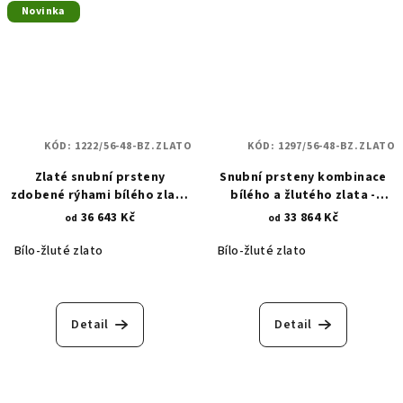
Novinka
KÓD:
1222/56-48-BZ.ZLATO
KÓD:
1297/56-48-BZ.ZLATO
Zlaté snubní prsteny
Snubní prsteny kombinace
zdobené rýhami bílého zlata
bílého a žlutého zlata -
1222
diamatový brus - kytičky 1297
36 643 Kč
33 864 Kč
od
od
Bílo-žluté zlato
Bílo-žluté zlato
Detail
Detail