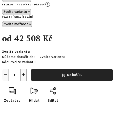
?
VELIKOST PRSTÝNKU - PÁNSKÝ
VLASTNÍ GRAVÍROVÁNÍ
od
42 508 Kč
Měrná
Zvolte variantu
cena:
Můžeme doručit do:
Zvolte variantu
Kód:
Zvolte variantu
−
+
Do košíku
Zeptat se
Hlídat
Sdílet