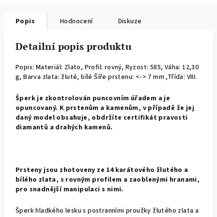
Popis
Hodnocení
Diskuze
Detailní popis produktu
Popis: Materiál: Zlato, Profil: rovný,
Ryzost: 585, Váha: 12,30
g, Barva zlata: žluté, bílé Šíře prstenu: <-> 7 mm ,Třída: VIII.
Š
perk je zkontrolován puncovním úřadem a je
opuncovaný. K prstenům a kamenům, v případě že jej
daný model obsahuje, obdržíte certifikát pravosti
diamantů a drahých kamenů.
Prsteny jsou zhotoveny ze 14 karátového žlutého a
bílého zlata, s rovným profilem a zaoblenými hranami,
pro snadnější manipulaci s nimi.
Šperk hladkého lesku s postranními proužky žlutého zlata a