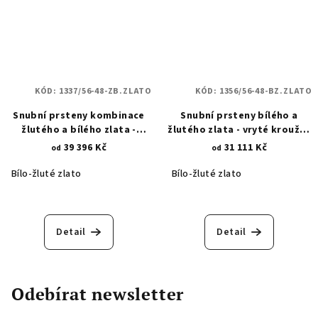
KÓD:
1337/56-48-ZB.ZLATO
KÓD:
1356/56-48-BZ.ZLATO
Snubní prsteny kombinace
Snubní prsteny bílého a
žlutého a bílého zlata -
žlutého zlata - vryté kroužky
geometrické květiny 1337
1356
39 396 Kč
31 111 Kč
od
od
Bílo-žluté zlato
Bílo-žluté zlato
Detail
Detail
Odebírat newsletter