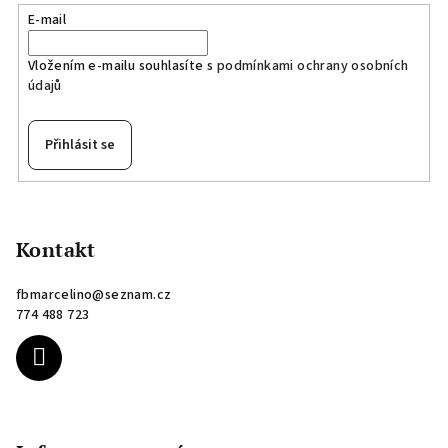
E-mail
Vložením e-mailu souhlasíte s
podmínkami ochrany osobních
údajů
Přihlásit se
Z
á
p
Kontakt
a
fbmarcelino
@
seznam.cz
t
774 488 723
í