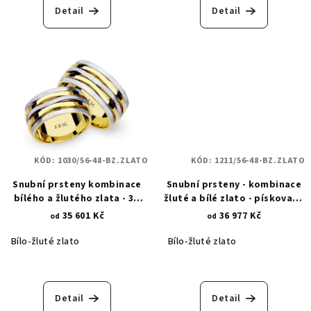
Detail
Detail
KÓD:
1030/56-48-BZ.ZLATO
KÓD:
1211/56-48-BZ.ZLATO
Snubní prsteny kombinace
Snubní prsteny - kombinace
bílého a žlutého zlata - 3D
žluté a bílé zlato - pískované
linie 1030
linie nekonečna 1211
35 601 Kč
36 977 Kč
od
od
Bílo-žluté zlato
Bílo-žluté zlato
Detail
Detail