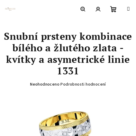
Přejít
na
obsah
Nákupní
Hledat
Přihlášení
Snubní prsteny kombinace
košík
bílého a žlutého zlata -
kvítky a asymetrické linie
1331
Průměrné
Neohodnoceno
Podrobnosti hodnocení
hodnocení
produktu
je
0,0
z
5
hvězdiček.