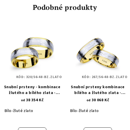
Podobné produkty
KÓD:
320/56-48-BZ.ZLATO
KÓD:
267/56-48-BZ.ZLATO
Snubní prsteny - kombinace
Snubní prsteny kombinace
žlutého a bílého zlata -
bílého a žlutého zlata -
lesklé asymetrické linie 320
přírodní motivy 267
38 354 Kč
30 068 Kč
od
od
Bílo-žluté zlato
Bílo-žluté zlato