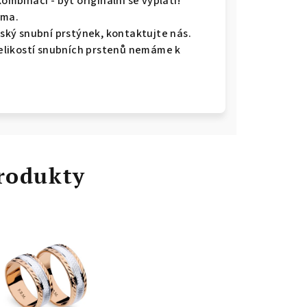
kombinací - být originální se vyplatí!
rma.
ký snubní prstýnek, kontaktujte nás.
 velikostí snubních prstenů nemáme k
rodukty