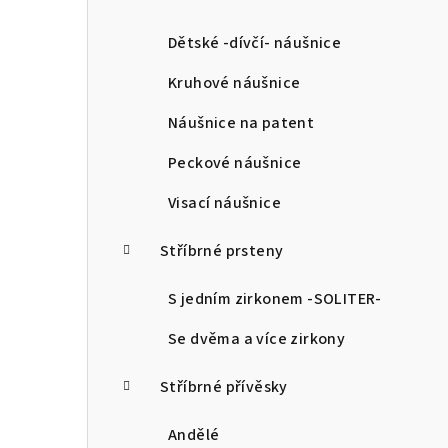
a
n
Dětské -dívčí- náušnice
n
Kruhové náušnice
í
Náušnice na patent
p
Peckové náušnice
a
Visací náušnice
n
Stříbrné prsteny
e
l
S jedním zirkonem -SOLITER-
Se dvěma a více zirkony
Stříbrné přívěsky
Andělé