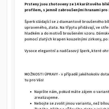
Prsteny jsou zhotoveny ze 14 karátového bílé
profilem, s jemně zabroušenými hranami pro s
Šperk sládající se z diamantově broušeného bí
upraveného, zlata. Na třpytu přidávají, ve stře
hladkém a do motivů broušeném vzoru. Dámsk
pomocí zlatých krapen kouzelnými zirkony, po 
Vysoce elegantní a nadčasový šperk, které ohr
MOŽNOSTI ÚPRAVY - v případě jakéhokoliv dotaz
tu pro Vás!
Napište nám, pokud máte zájem o variant
zrealizujeme.
Nebojte se zvolit jinou variantu, než bíl