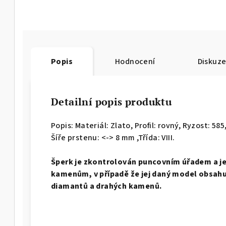
Popis
Hodnocení
Diskuz
Detailní popis produktu
Popis: Materiál: Zlato, Profil: rovný,
Ryzost: 585,
Šíře prstenu: <-> 8 mm ,Třída: VIII.
Š
perk je zkontrolován puncovním úřadem a j
kamenům, v případě že jej daný model obsahuj
diamantů a drahých kamenů.