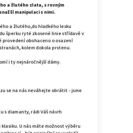
ho a žlutého zlata, s rovným
nažší manipulaci s nimi.
lého a žlutého,do hladkého lesku
du šperku ryté zkosené linie střídavě v
é provedení obohaceno o osazení
stranách, kolem dokola prstenu.
omí i ty nejnáročnější dámy.
u se na nás neváhejte obrátit - jsme
u s diamanty, rádi Váš návrh
ou klasiku. U nás máte možnost výběru