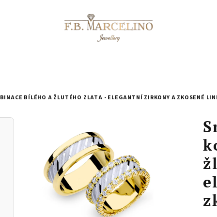
INACE BÍLÉHO A ŽLUTÉHO ZLATA - ELEGANTNÍ ZIRKONY A ZKOSENÉ LINI
S
k
ž
e
z