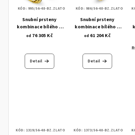
KÓD:
995/56-48-BZ.ZLATO
KÓD:
986/56-48-BZ.ZLATO
K
Snubní prsteny
Snubní prsteny
kombinace bílého a
kombinace bílého a
žlutého zlata -
žlutého zlata -
76 305 Kč
61 204 Kč
od
od
elegantní zirkony a
elegantní zirkony a
R
ledový mat 995
vlnky 986
d
Detail
Detail
KÓD:
1319/56-48-BZ.ZLATO
KÓD:
1373/56-48-BZ.ZLATO
K