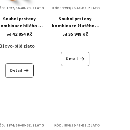
ÓD:
1027/56-48-RB.ZLATO
KÓD:
1293/56-48-BZ.ZLATO
Snubní prsteny
Snubní prsteny
kombinace bílého a
kombinace žlutého a
růžového zlata -
bílého zlata - vyřízlý
42 854 Kč
35 948 Kč
od
od
motivy s
středový proužek se
ůžovo-bílé zlato
iamantovým brusem
zirkony 1293
1027
Detail
Detail
ÓD:
1974/56-48-BZ.ZLATO
KÓD:
984/56-48-BZ.ZLATO