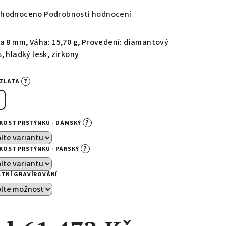
měrné
hodnoceno
Podrobnosti hodnocení
nocení
duktu
ka 8 mm, Váha: 15,70 g, Provedení: diamantový
, hladký lesk, zirkony
?
-ZLATA
zdiček.
?
IKOST PRSTÝNKU - DÁMSKÝ
?
IKOST PRSTÝNKU - PÁNSKÝ
STNÍ GRAVÍROVÁNÍ