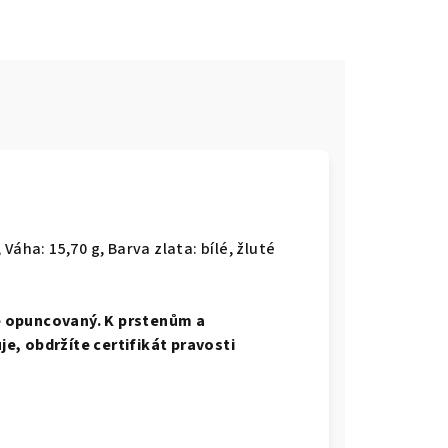
e
 Váha: 15,70 g, Barva zlata: bílé, žluté
e opuncovaný. K prstenům a
e, obdržíte certifikát pravosti