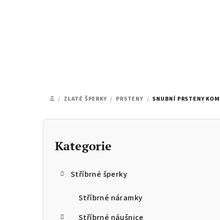
Přejít
na
obsah
/
ZLATÉ ŠPERKY
/
PRSTENY
/
SNUBNÍ PRSTENY KOMB
DOMŮ
P
o
Kategorie
Přeskočit
kategorie
s
Stříbrné šperky
t
r
Stříbrné náramky
Stříbrné náušnice