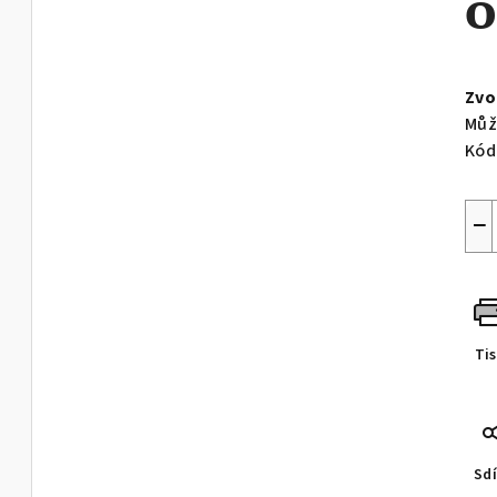
Měr
cen
Zvo
Můž
Kód
−
Ti
Sdí