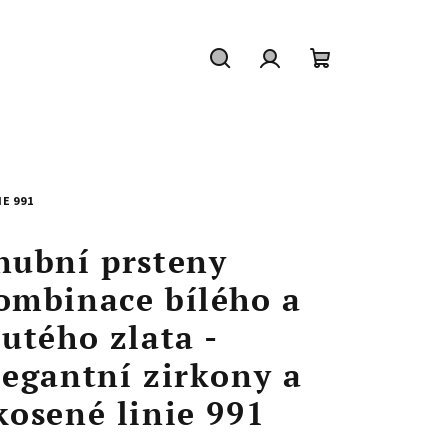
Hledat
Přihlášení
Nákupní
košík
E 991
nubní prsteny
ombinace bílého a
lutého zlata -
legantní zirkony a
kosené linie 991