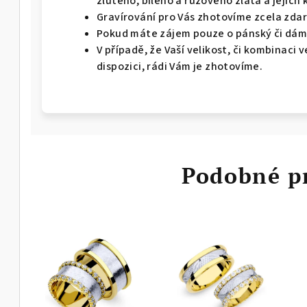
žlutého, bílého a růžového zlata a jejich 
Gravírování pro Vás zhotovíme zcela zda
Pokud máte zájem pouze o pánský či dáms
V případě, že Vaší velikost, či kombinaci
dispozici, rádi Vám je zhotovíme.
Podobné p