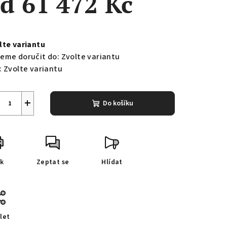
od
61 472 Kč
ná
a:
lte variantu
eme doručit do:
Zvolte variantu
:
Zvolte variantu
+
Do košíku
sk
Zeptat se
Hlídat
let