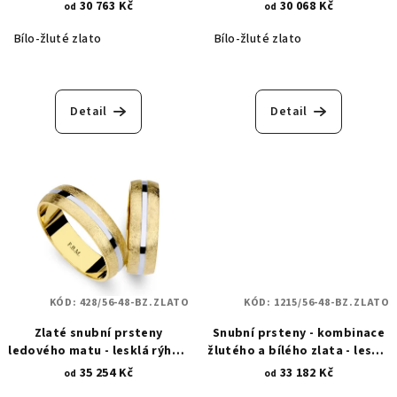
přírodní motivy a vlnky 166
přírodní motivy 267
30 763 Kč
30 068 Kč
od
od
Bílo-žluté zlato
Bílo-žluté zlato
Detail
Detail
KÓD:
428/56-48-BZ.ZLATO
KÓD:
1215/56-48-BZ.ZLATO
Zlaté snubní prsteny
Snubní prsteny - kombinace
ledového matu - lesklá rýha z
žlutého a bílého zlata - lesk a
bílého zlata 428
mat se zirkonem 1215
35 254 Kč
33 182 Kč
od
od