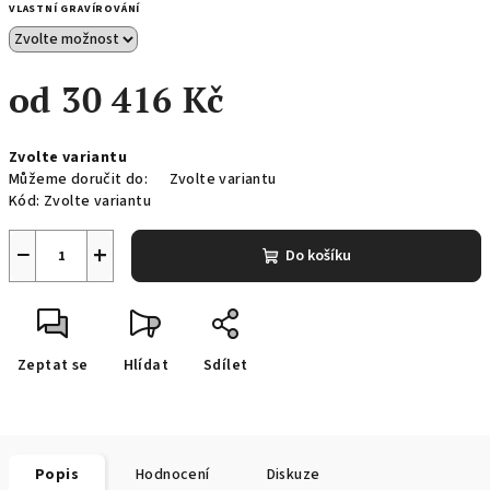
VLASTNÍ GRAVÍROVÁNÍ
od
30 416 Kč
Měrná
Zvolte variantu
cena:
Můžeme doručit do:
Zvolte variantu
Kód:
Zvolte variantu
−
+
Do košíku
Zeptat se
Hlídat
Sdílet
Popis
Hodnocení
Diskuze