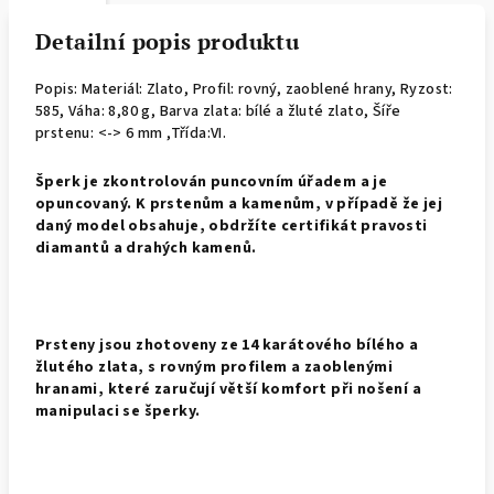
Detailní popis produktu
Popis: Materiál: Zlato, Profil: rovný, zaoblené hrany,
Ryzost:
585, Váha: 8,80 g, Barva zlata: bílé a žluté zlato, Šíře
prstenu: <-> 6 mm ,Třída:VI.
Š
perk je zkontrolován puncovním úřadem a je
opuncovaný. K prstenům a kamenům, v případě že jej
daný model obsahuje, obdržíte certifikát pravosti
diamantů a drahých kamenů.
Prsteny jsou zhotoveny ze 14 karátového bílého a
žlutého zlata, s rovným profilem a zaoblenými
hranami, které zaručují větší komfort při nošení a
manipulaci se šperky.