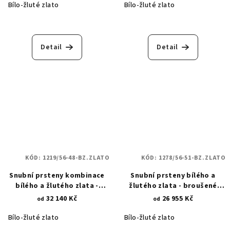
Bílo-žluté zlato
Bílo-žluté zlato
Detail
Detail
KÓD:
1219/56-48-BZ.ZLATO
KÓD:
1278/56-51-BZ.ZLATO
Snubní prsteny kombinace
Snubní prsteny bílého a
bílého a žlutého zlata -
žlutého zlata - broušené
královské koruny v matu 1219
proužky 1278
32 140 Kč
26 955 Kč
od
od
Bílo-žluté zlato
Bílo-žluté zlato