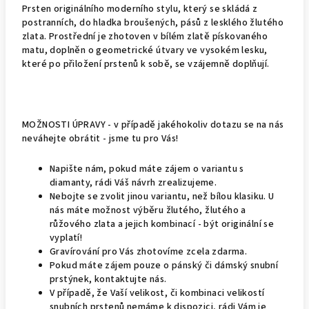
Prsten originálního moderního stylu, který se skládá z
postranních, do hladka broušených, pásů z lesklého žlutého
zlata. Prostřední je zhotoven v bílém zlatě pískovaného
matu, doplněn o geometrické útvary ve vysokém lesku,
které po přiložení prstenů k sobě, se vzájemně doplňují.
MOŽNOSTI ÚPRAVY - v případě jakéhokoliv dotazu se na nás
neváhejte obrátit - jsme tu pro Vás!
Napište nám, pokud máte zájem o variantu s
diamanty, rádi Váš návrh zrealizujeme.
Nebojte se zvolit jinou variantu, než bílou klasiku. U
nás máte možnost výběru žlutého, žlutého a
růžového zlata a jejich kombinací - být originální se
vyplatí!
Gravírování pro Vás zhotovíme zcela zdarma.
Pokud máte zájem pouze o pánský či dámský snubní
prstýnek, kontaktujte nás.
V případě, že Vaší velikost, či kombinaci velikostí
snubních prstenů nemáme k dispozici, rádi Vám je