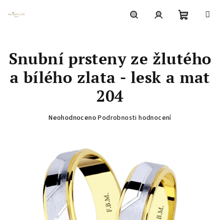
Přejít
na
obsah
Nákupní
Hledat
Přihlášení
Snubní prsteny ze žlutého
košík
a bílého zlata - lesk a mat
204
Průměrné
Neohodnoceno
Podrobnosti hodnocení
hodnocení
produktu
je
0,0
z
5
hvězdiček.