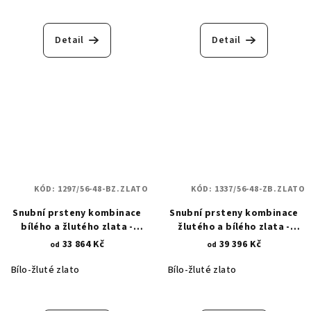
Detail
Detail
KÓD:
1297/56-48-BZ.ZLATO
KÓD:
1337/56-48-ZB.ZLATO
Snubní prsteny kombinace
Snubní prsteny kombinace
bílého a žlutého zlata -
žlutého a bílého zlata -
diamatový brus - kytičky 1297
geometrické květiny 1337
33 864 Kč
39 396 Kč
od
od
Bílo-žluté zlato
Bílo-žluté zlato