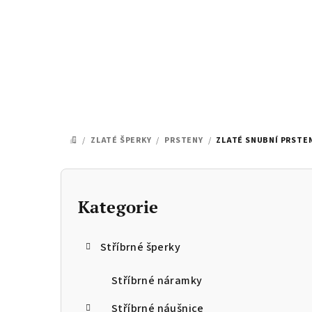
Přejít
na
obsah
/
ZLATÉ ŠPERKY
/
PRSTENY
/
ZLATÉ SNUBNÍ PRSTE
DOMŮ
P
o
Kategorie
Přeskočit
kategorie
s
Stříbrné šperky
t
r
Stříbrné náramky
Stříbrné náušnice