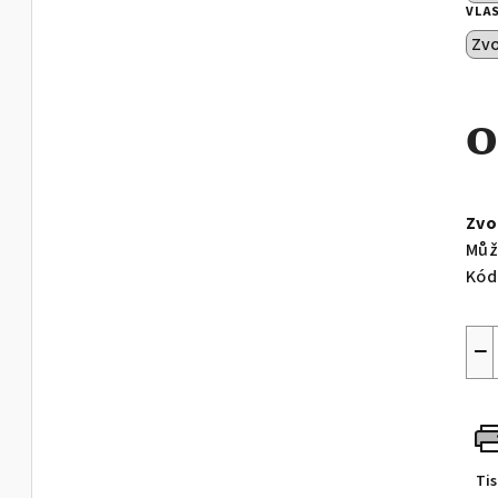
VLA
Měr
cen
Zvo
Můž
Kód
−
Ti