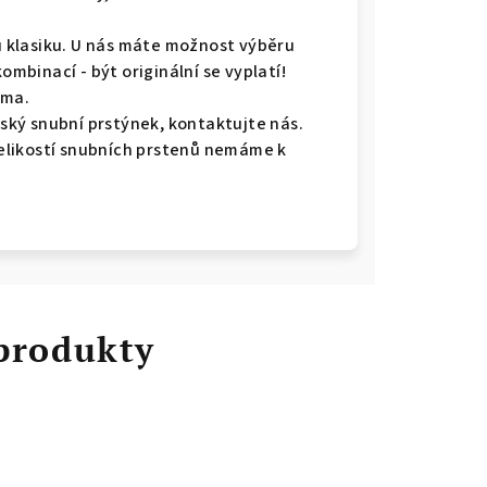
ou klasiku. U nás máte možnost výběru
kombinací - být originální se vyplatí!
rma.
ký snubní prstýnek, kontaktujte nás.
 velikostí snubních prstenů nemáme k
 produkty