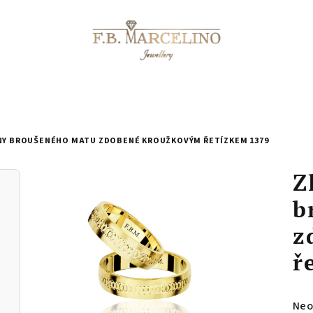
NY BROUŠENÉHO MATU ZDOBENÉ KROUŽKOVÝM ŘETÍZKEM 1379
Z
b
z
ř
Prů
Neo