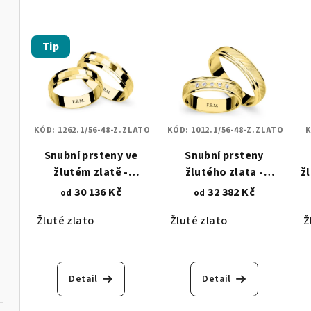
Tip
KÓD:
1262.1/56-48-Z.ZLATO
KÓD:
1012.1/56-48-Z.ZLATO
Snubní prsteny ve
Snubní prsteny
žlutém zlatě -
žlutého zlata -
žl
broušené 1262.1
diamantový brus a
30 136 Kč
32 382 Kč
od
od
zirkony 1012.1
Žluté zlato
Žluté zlato
Ž
Detail
Detail