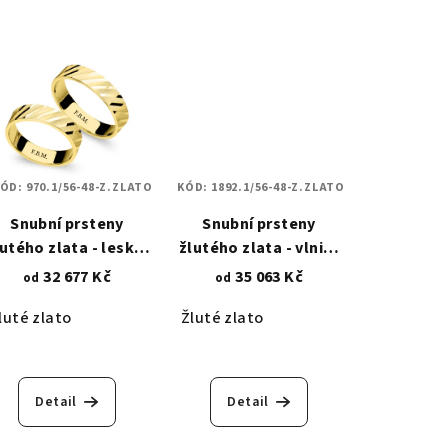
KÓD:
970.1/56-48-Z.ZLATO
KÓD:
1892.1/56-48-Z.ZLATO
Snubní prsteny
Snubní prsteny
utého zlata - lesklé
žlutého zlata - vlnitý
a broušené pruhy
profil se zirkony
32 677 Kč
35 063 Kč
od
od
970.1
1892.1
luté zlato
Žluté zlato
Detail
Detail