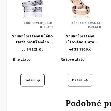
KÓD:
1379.01/56-48-
KÓD:
1379.02/56-48-
B.ZLATO
R.ZLATO
Snubní prsteny bílého
Snubní prsteny
zlata broušeného
růžového zlata
matu zdobené
broušeného matu
34 121 Kč
33 780 Kč
od
od
kroužkovým řetízkem
zdobené kroužkovým
Bílé zlato
Růžové zlato
1379.1
řetízkem 1379.2
Detail
Detail
Podobné p