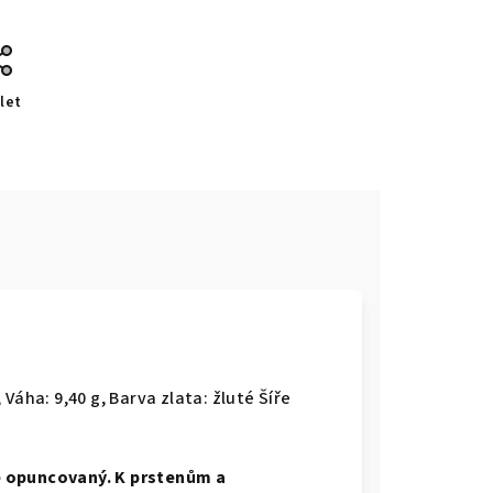
let
e
 Váha: 9,40 g, Barva zlata: žluté Šíře
e opuncovaný. K prstenům a