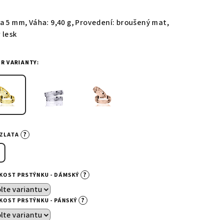
nocení
duktu
ka 5 mm, Váha: 9,40 g, Provedení: broušený mat,
 lesk
ĚR VARIANTY:
zdiček.
?
-ZLATA
?
IKOST PRSTÝNKU - DÁMSKÝ
?
IKOST PRSTÝNKU - PÁNSKÝ