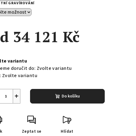
STNÍ GRAVÍROVÁNÍ
od
34 121 Kč
ná
a:
lte variantu
eme doručit do:
Zvolte variantu
:
Zvolte variantu
+
Do košíku
sk
Zeptat se
Hlídat