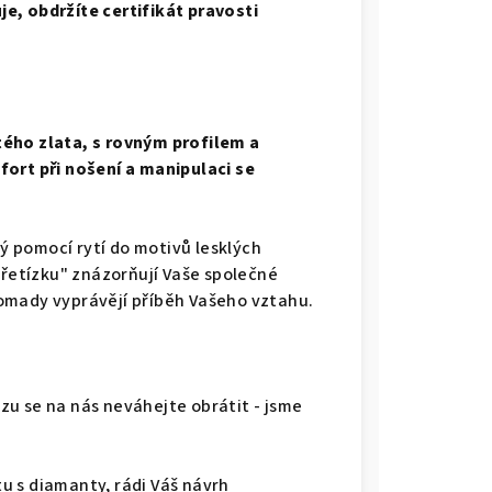
e, obdržíte certifikát pravosti
tého zlata, s rovným profilem a
fort při nošení a manipulaci se
 pomocí rytí do motivů lesklých
"řetízku" znázorňují Vaše společné
omady vyprávějí příběh Vašeho vztahu.
u se na nás neváhejte obrátit - jsme
u s diamanty, rádi Váš návrh