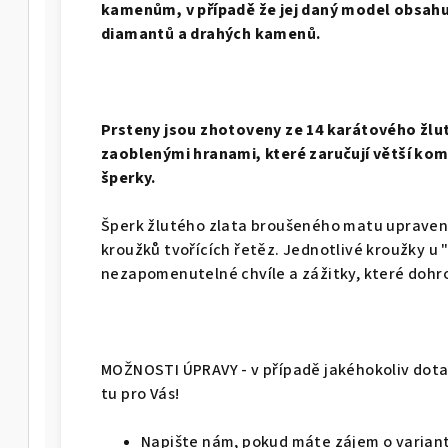
kamenům, v případě že jej daný model obsahuj
diamantů a drahých kamenů.
Prsteny jsou zhotoveny ze 14 karátového žlu
zaoblenými hranami, které zaručují větší kom
šperky.
Šperk žlutého zlata broušeného matu upravený
kroužků tvořících řetěz. Jednotlivé kroužky u 
nezapomenutelné chvíle a zážitky, které dohr
MOŽNOSTI ÚPRAVY - v případě jakéhokoliv dotaz
tu pro Vás!
Napište nám, pokud máte zájem o variant