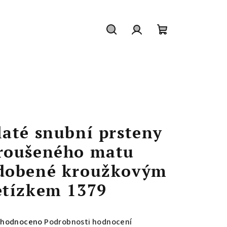
Hledat
Přihlášení
Nákupní
košík
laté snubní prsteny
roušeného matu
dobené kroužkovým
etízkem 1379
měrné
hodnoceno
Podrobnosti hodnocení