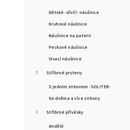
a
n
Dětské -dívčí- náušnice
n
Kruhové náušnice
í
Náušnice na patent
p
Peckové náušnice
a
Visací náušnice
n
Stříbrné prsteny
e
l
S jedním zirkonem -SOLITER-
Se dvěma a více zirkony
Stříbrné přívěsky
Andělé