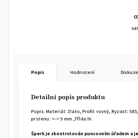
Sdí
Popis
Hodnocení
Diskuz
Detailní popis produktu
Popis: Materiál: Zlato, Profil: rovný,
Ryzost: 585,
prstenu: <-> 5 mm ,Třída:IV.
Š
perk je zkontrolován puncovním úřadem a j