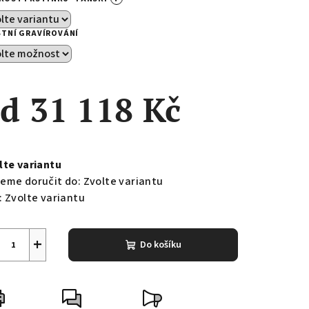
STNÍ GRAVÍROVÁNÍ
od
31 118 Kč
ná
a:
lte variantu
eme doručit do:
Zvolte variantu
:
Zvolte variantu
+
Do košíku