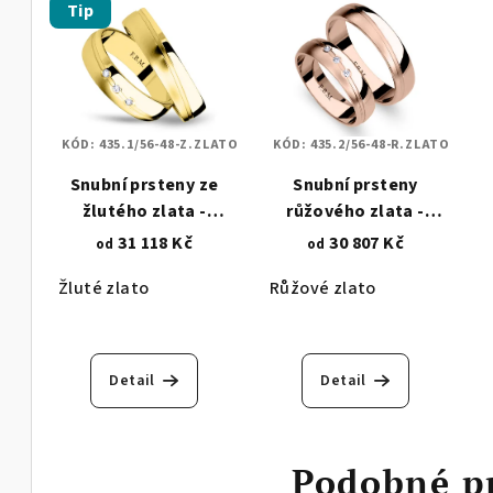
Tip
KÓD:
435.1/56-48-Z.ZLATO
KÓD:
435.2/56-48-R.ZLATO
Snubní prsteny ze
Snubní prsteny
žlutého zlata -
růžového zlata -
kombinace lesku a
kombinace lesku a
31 118 Kč
30 807 Kč
od
od
matu - se 3 zirkony
matu - se 3 zirkony
Žluté zlato
Růžové zlato
435.1
435.2
Detail
Detail
Podobné p