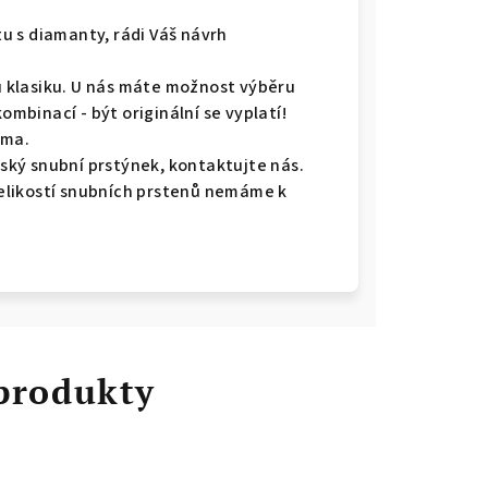
u s diamanty, rádi Váš návrh
ou klasiku. U nás máte možnost výběru
kombinací - být originální se vyplatí!
rma.
ký snubní prstýnek, kontaktujte nás.
 velikostí snubních prstenů nemáme k
 produkty