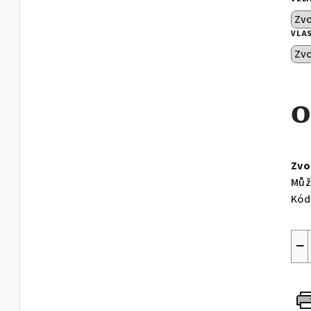
VLA
Měr
cen
Zvo
Můž
Kód
−