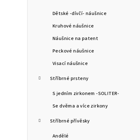
a
n
Dětské -dívčí- náušnice
n
Kruhové náušnice
í
Náušnice na patent
p
Peckové náušnice
a
Visací náušnice
n
Stříbrné prsteny
e
l
S jedním zirkonem -SOLITER-
Se dvěma a více zirkony
Stříbrné přívěsky
Andělé