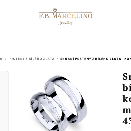
NY
/
PRSTENY Z BÍLÉHO ZLATA
/
SNUBNÍ PRSTENY Z BÍLÉHO ZLATA - KOM
S
b
k
m
4