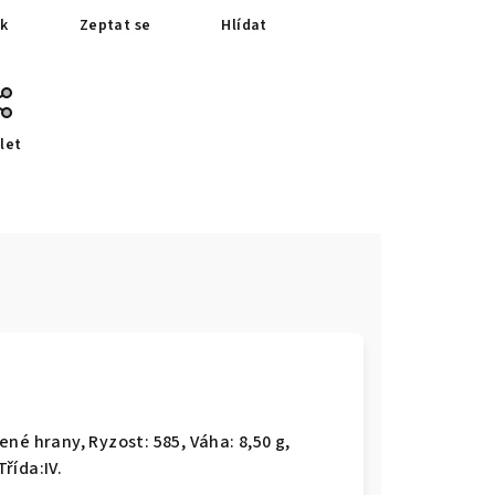
sk
Zeptat se
Hlídat
let
e
blené hrany,
Ryzost: 585, Váha: 8,50 g,
Třída:IV.