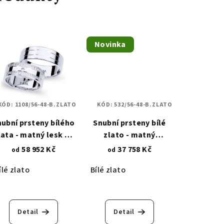
Novinka
KÓD:
1108/56-48-B.ZLATO
KÓD:
532/56-48-B.ZLATO
nubní prsteny bílého
Snubní prsteny bílé
lata - matný lesk se
zlato - matný
zirkony 1108
vodorovný proužek se
58 952 Kč
37 758 Kč
od
od
zirkony 532
ílé zlato
Bílé zlato
Detail
Detail