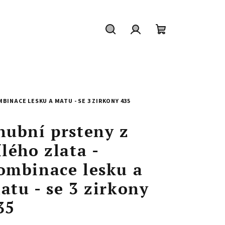
Hledat
Přihlášení
Nákupní
košík
BINACE LESKU A MATU - SE 3 ZIRKONY 435
nubní prsteny z
ílého zlata -
ombinace lesku a
atu - se 3 zirkony
35