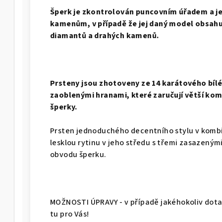
Š
perk je zkontrolován puncovním úřadem a j
kamenům, v případě že jej daný model obsahuj
diamantů a drahých kamenů.
Prsteny jsou zhotoveny ze 14 karátového bílé
zaoblenými hranami, které zaručují větší kom
šperky.
Prsten jednoduchého decentního stylu v kombi
lesklou rytinu v jeho středu s třemi zasazeným
obvodu šperku.
MOŽNOSTI ÚPRAVY - v případě jakéhokoliv dotaz
tu pro Vás!