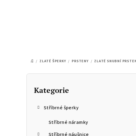
Přejít
na
obsah
/
ZLATÉ ŠPERKY
/
PRSTENY
/
ZLATÉ SNUBNÍ PRSTE
DOMŮ
P
o
Kategorie
Přeskočit
kategorie
s
Stříbrné šperky
t
r
Stříbrné náramky
Stříbrné náušnice