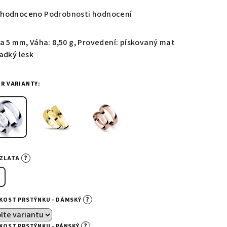
měrné
hodnoceno
Podrobnosti hodnocení
nocení
duktu
ka 5 mm, Váha: 8,50 g, Provedení: pískovaný mat
ladký lesk
ĚR VARIANTY:
zdiček.
?
-ZLATA
?
IKOST PRSTÝNKU - DÁMSKÝ
?
IKOST PRSTÝNKU - PÁNSKÝ