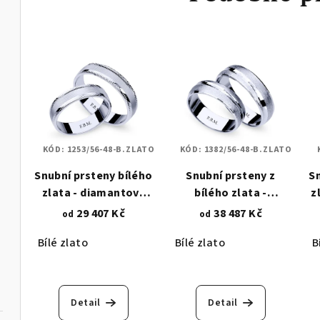
KÓD:
1253/56-48-B.ZLATO
KÓD:
1382/56-48-B.ZLATO
Snubní prsteny bílého
Snubní prsteny z
S
zlata - diamantový
bílého zlata -
z
brus 1253
drátkovaný mat -
29 407 Kč
38 487 Kč
od
od
lesklé linie 1382
Bílé zlato
Bílé zlato
B
Detail
Detail