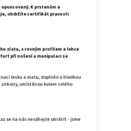
e opuncovaný. K prstenům a
e, obdržíte certifikát pravosti
ho zlata, s rovným profilem a lehce
fort při nošení a manipulaci se
naci lesku a matu, doplněn o hladkou
i zirkony, umístěnou kolem celého
u se na nás neváhejte obrátit - jsme