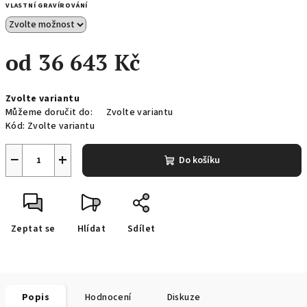
VLASTNÍ GRAVÍROVÁNÍ
od
36 643 Kč
Měrná
Zvolte variantu
cena:
Můžeme doručit do:
Zvolte variantu
Kód:
Zvolte variantu
−
+
Do košíku
Zeptat se
Hlídat
Sdílet
Popis
Hodnocení
Diskuze