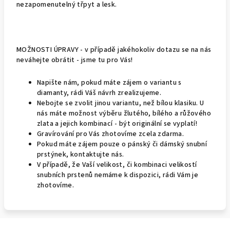
nezapomenutelný třpyt a lesk.
MOŽNOSTI ÚPRAVY - v případě jakéhokoliv dotazu se na nás
neváhejte obrátit - jsme tu pro Vás!
Napište nám, pokud máte zájem o variantu s
diamanty, rádi Váš návrh zrealizujeme.
Nebojte se zvolit jinou variantu, než bílou klasiku. U
nás máte možnost výběru žlutého, bílého a růžového
zlata a jejich kombinací - být originální se vyplatí!
Gravírování pro Vás zhotovíme zcela zdarma.
Pokud máte zájem pouze o pánský či dámský snubní
prstýnek, kontaktujte nás.
V případě, že Vaší velikost, či kombinaci velikostí
snubních prstenů nemáme k dispozici, rádi Vám je
zhotovíme.