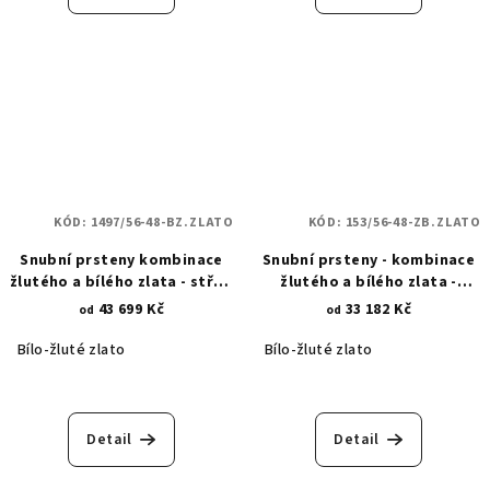
KÓD:
1497/56-48-BZ.ZLATO
KÓD:
153/56-48-ZB.ZLATO
Snubní prsteny kombinace
Snubní prsteny - kombinace
žlutého a bílého zlata - střed
žlutého a bílého zlata -
kulaté úpravy diamantového
klikatá linie 153
43 699 Kč
33 182 Kč
od
od
brusu 1497
Bílo-žluté zlato
Bílo-žluté zlato
Detail
Detail