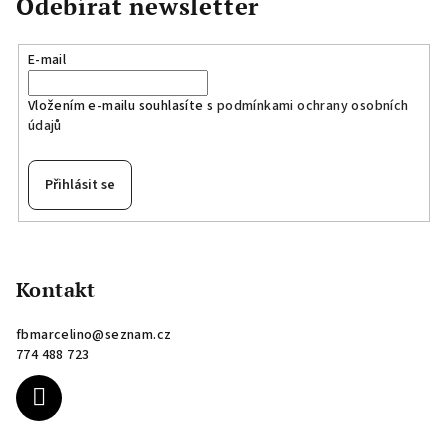
Odebírat newsletter
E-mail
Vložením e-mailu souhlasíte s
podmínkami ochrany osobních
údajů
Přihlásit se
Z
á
p
Kontakt
a
fbmarcelino
@
seznam.cz
t
774 488 723
í