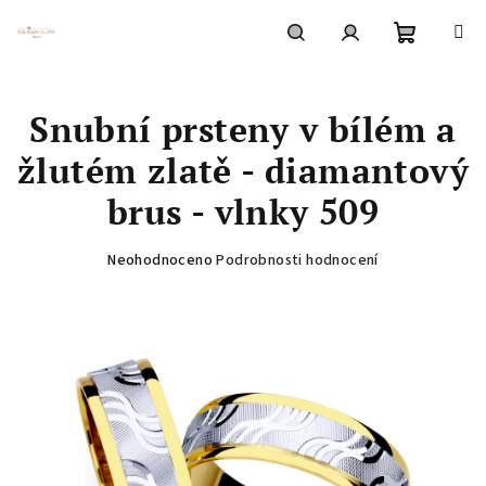
Přejít
na
obsah
Nákupní
Hledat
Přihlášení
Snubní prsteny v bílém a
košík
žlutém zlatě - diamantový
brus - vlnky 509
Průměrné
Neohodnoceno
Podrobnosti hodnocení
hodnocení
produktu
je
0,0
z
5
hvězdiček.