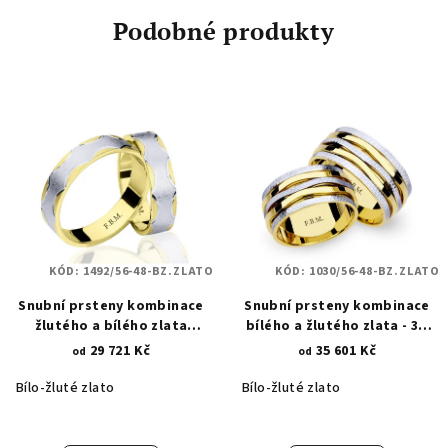
Podobné produkty
KÓD:
1492/56-48-BZ.ZLATO
KÓD:
1030/56-48-BZ.ZLATO
Snubní prsteny kombinace
Snubní prsteny kombinace
žlutého a bílého zlata
bílého a žlutého zlata - 3D
hrubého matu a hladkého
linie 1030
29 721 Kč
35 601 Kč
od
od
lesku 1492
Bílo-žluté zlato
Bílo-žluté zlato