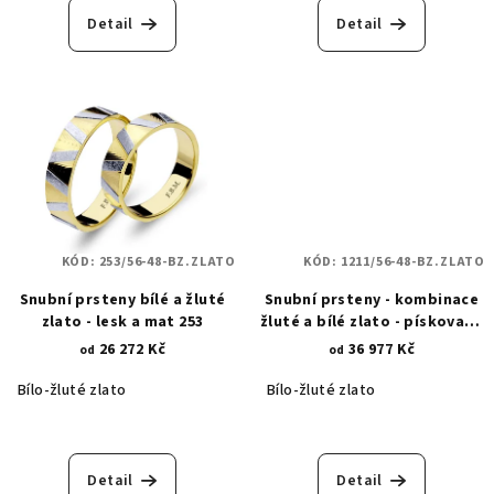
Detail
Detail
KÓD:
253/56-48-BZ.ZLATO
KÓD:
1211/56-48-BZ.ZLATO
Snubní prsteny bílé a žluté
Snubní prsteny - kombinace
zlato - lesk a mat 253
žluté a bílé zlato - pískované
linie nekonečna 1211
26 272 Kč
36 977 Kč
od
od
Bílo-žluté zlato
Bílo-žluté zlato
Detail
Detail