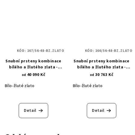
KÓD:
167/56-48-BZ.ZLATO
KÓD:
166/56-48-BZ.ZLATO
Snubní prsteny kombinace
Snubní prsteny kombinace
bílého a žlutého zlata -
bílého a žlutého zlata -
podkovy s diamantovými
přírodní motivy a vlnky 166
40 090 Kč
30 763 Kč
od
od
hroty 167
Bílo-žluté zlato
Bílo-žluté zlato
Detail
Detail