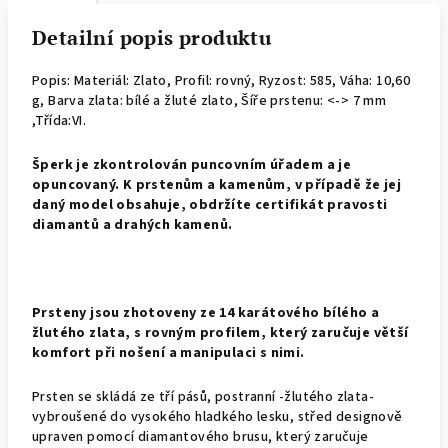
Detailní popis produktu
Popis: Materiál: Zlato, Profil: rovný,
Ryzost: 585, Váha: 10,60
g, Barva zlata: bílé a žluté zlato, Šíře prstenu: <-> 7 mm
,Třída:VI.
Š
perk je zkontrolován puncovním úřadem a je
opuncovaný. K prstenům a kamenům, v případě že jej
daný model obsahuje, obdržíte certifikát pravosti
diamantů a drahých kamenů.
Prsteny jsou zhotoveny ze 14 karátového bílého a
žlutého zlata, s rovným profilem, který zaručuje větší
komfort při nošení a manipulaci s nimi.
Prsten se skládá ze tří pásů, postranní -žlutého zlata-
vybroušené do vysokého hladkého lesku, střed designově
upraven pomocí diamantového brusu, který zaručuje