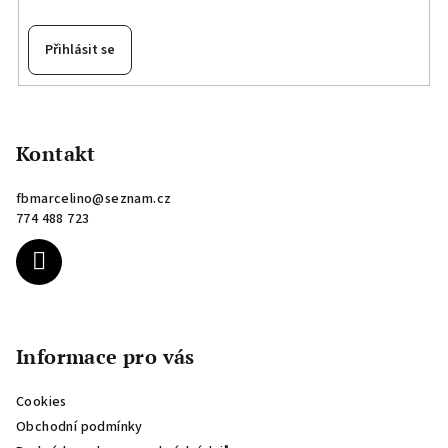
Přihlásit se
Z
á
p
Kontakt
a
fbmarcelino
@
seznam.cz
t
774 488 723
í
Informace pro vás
Cookies
Obchodní podmínky