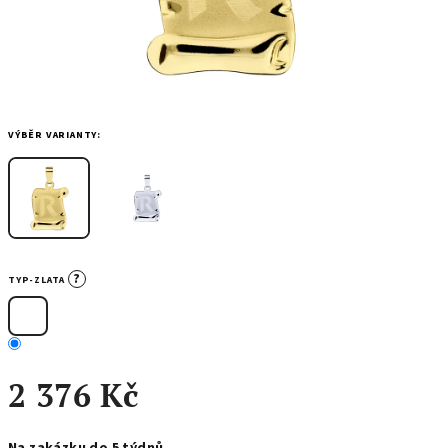
VÝBĚR VARIANTY:
?
TYP-ZLATA
2 376 Kč
Měrná