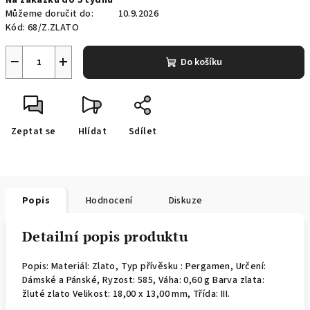
Na zakázku do 5 týdnů
cena:
Můžeme doručit do:
10.9.2026
Kód:
68/Z.ZLATO
−
+
Do košíku
Zeptat se
Hlídat
Sdílet
Popis
Hodnocení
Diskuze
Detailní popis produktu
Popis: Materiál: Zlato, Typ přívěsku : Pergamen, Určení:
Dámské a Pánské, Ryzost: 585, Váha: 0,60 g Barva zlata:
žluté zlato Velikost: 18,00 x 13,00 mm, Třída: III.