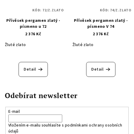
KÓD:
72/Z.ZLATO
KÓD:
74/Z.ZLATO
Přívěsek pergamen zlatý -
Přívěsek pergamen zlatý -
písmeno u 72
písmeno V 74
2 376 Kč
2 376 Kč
Žluté zlato
Žluté zlato
Detail
Detail
Odebírat newsletter
E-mail
Vložením e-mailu souhlasíte s
podmínkami ochrany osobních
údajů