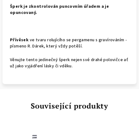
Š
perk je zkontrolován puncovním úřadem a je
opuncovaný.
Přívěsek
ve tvaru rolujícího se pergamenu s gravírováním -
písmeno R. Dárek, který vždy potěší.
Věnujte tento jedinečný šperk nejen své drahé polovičce ať
už jako vyjádření lásky či vděku.
Související produkty