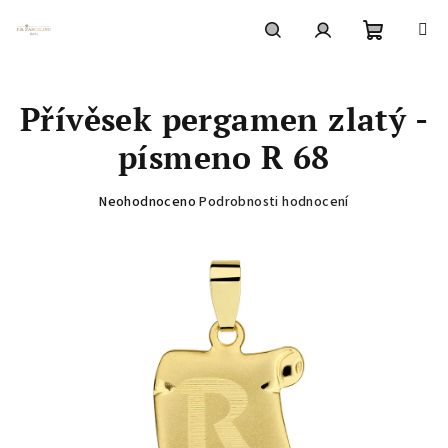
Přejít
na
obsah
Nákupní
Hledat
Přihlášení
Přívěsek pergamen zlatý -
košík
písmeno R 68
Průměrné
Neohodnoceno
Podrobnosti hodnocení
hodnocení
produktu
je
0,0
z
5
hvězdiček.