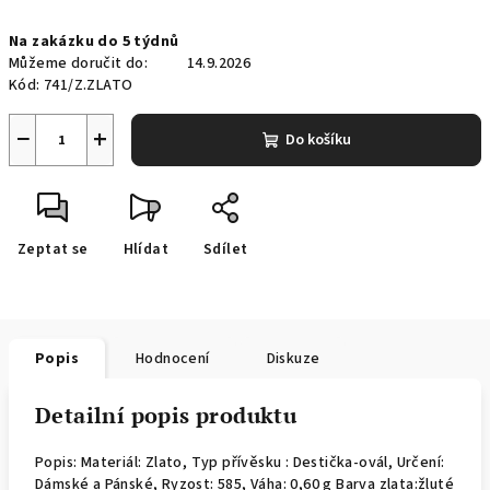
Měrná
Na zakázku do 5 týdnů
cena:
Můžeme doručit do:
14.9.2026
Kód:
741/Z.ZLATO
−
+
Do košíku
Zeptat se
Hlídat
Sdílet
Popis
Hodnocení
Diskuze
Detailní popis produktu
Popis: Materiál: Zlato, Typ přívěsku : Destička-ovál, Určení:
Dámské a Pánské, Ryzost: 585, Váha: 0,60 g Barva zlata:žluté