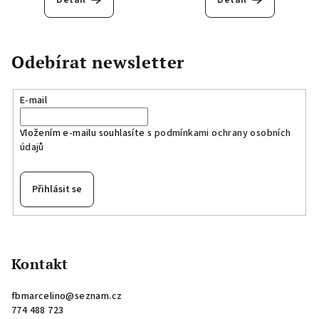
Detail
Detail
Odebírat newsletter
E-mail
Vložením e-mailu souhlasíte s
podmínkami ochrany osobních
údajů
Přihlásit se
Z
á
p
Kontakt
a
fbmarcelino
@
seznam.cz
t
774 488 723