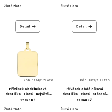
Žluté zlato
Žluté zlato
Detail
Detail
KÓD:
1874/Z.ZLATO
KÓD:
1876/Z.ZLATO
Přívěsek obdélníková
Přívěsek obdélníková
destička - zlatá - největší
destička - zlatá - střední
1874
1876
17 820 Kč
13 860 Kč
Žluté zlato
Žluté zlato