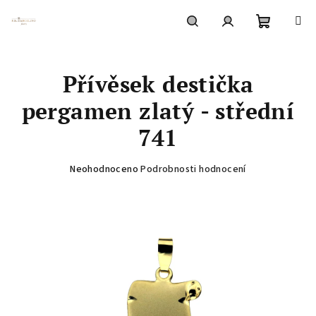
Přejít
na
obsah
Nákupní
Hledat
Přihlášení
Přívěsek destička
košík
pergamen zlatý - střední
741
Průměrné
Neohodnoceno
Podrobnosti hodnocení
hodnocení
produktu
je
0,0
z
5
hvězdiček.