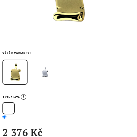
VÝBĚR VARIANTY:
?
TYP-ZLATA
2 376 Kč