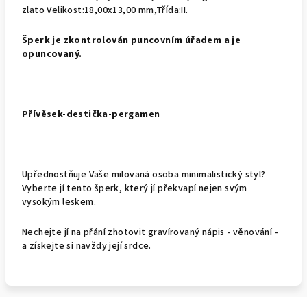
zlato Velikost:18,00x13,00 mm,Třída:II.
Š
perk je zkontrolován puncovním úřadem a je
opuncovaný.
Přívěsek-destička-pergamen
Upřednostňuje Vaše milovaná osoba minimalistický styl?
Vyberte jí tento šperk, který jí překvapí nejen svým
vysokým leskem.
Nechejte jí na přání zhotovit gravírovaný nápis - věnování -
a získejte si navždy její srdce.