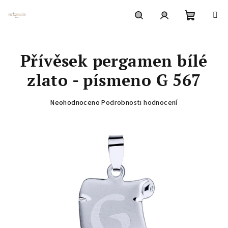
Přejít
na
obsah
Nákupní
Hledat
Přihlášení
Přívěsek pergamen bílé
košík
zlato - písmeno G 567
Průměrné
Neohodnoceno
Podrobnosti hodnocení
hodnocení
produktu
je
0,0
z
5
hvězdiček.