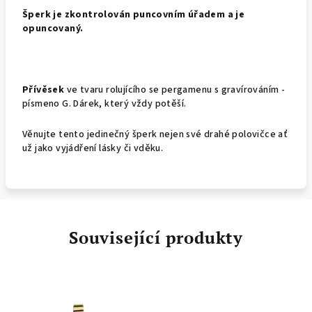
Š
perk je zkontrolován puncovním úřadem a je
opuncovaný.
Přívěsek
ve tvaru rolujícího se pergamenu s gravírováním -
písmeno G. Dárek, který vždy potěší.
Věnujte tento jedinečný šperk nejen své drahé polovičce ať
už jako vyjádření lásky či vděku.
Související produkty