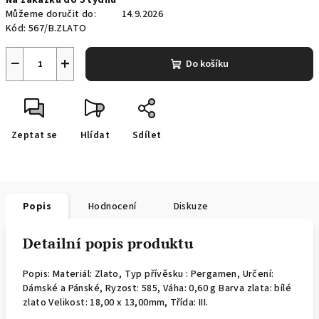
Na zakázku do 5 týdnů
cena:
Můžeme doručit do:
14.9.2026
Kód:
567/B.ZLATO
−
+
Do košíku
Zeptat se
Hlídat
Sdílet
Popis
Hodnocení
Diskuze
Detailní popis produktu
Popis: Materiál: Zlato, Typ přívěsku : Pergamen, Určení:
Dámské a Pánské, Ryzost: 585, Váha: 0,60 g Barva zlata: bílé
zlato Velikost: 18,00 x 13,00mm, Třída: III.