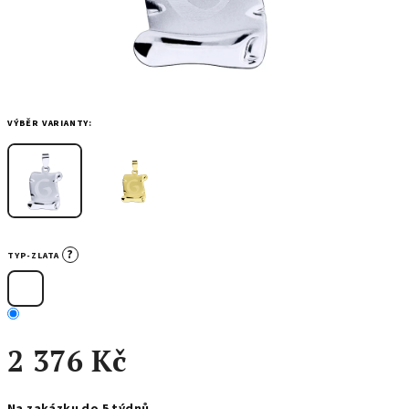
VÝBĚR VARIANTY:
?
TYP-ZLATA
2 376 Kč
Měrná