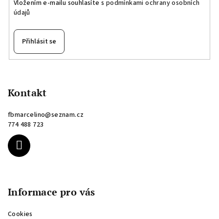
Vložením e-mailu souhlasíte s
podmínkami ochrany osobních
údajů
Přihlásit se
Z
á
p
Kontakt
a
fbmarcelino
@
seznam.cz
t
774 488 723
í
Informace pro vás
Cookies