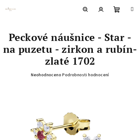
Přejít
na
obsah
Nákupní
Hledat
Přihlášení
Peckové náušnice - Star -
košík
na puzetu - zirkon a rubín-
zlaté 1702
Průměrné
Neohodnoceno
Podrobnosti hodnocení
hodnocení
produktu
je
0,0
z
5
hvězdiček.