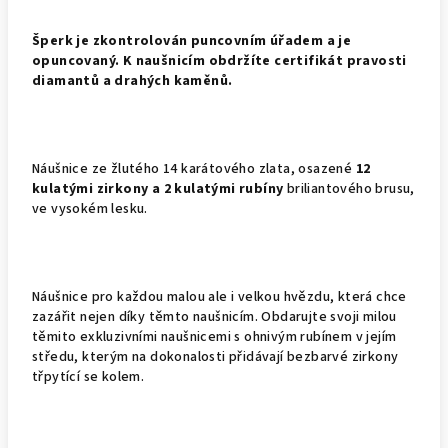
Š
perk je zkontrolován puncovním úřadem a je
opuncovaný. K naušnicím obdržíte certifikát pravosti
diamantů a drahých kaměnů.
Náušnice ze žlutého 14 karátového zlata, osazené
12
kulatými zirkony a 2 kulatými rubíny
briliantového brusu,
ve vysokém lesku.
Náušnice pro každou malou ale i velkou hvězdu, která chce
zazářit nejen díky těmto naušnicím. Obdarujte svoji milou
těmito exkluzivními naušnicemi s ohnivým rubínem v jejím
středu, kterým na dokonalosti přidávají bezbarvé zirkony
třpytící se kolem.