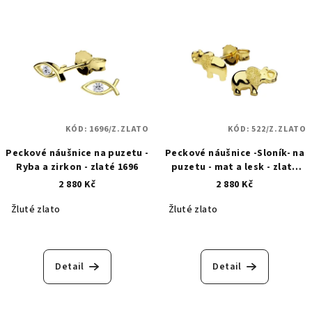
KÓD:
1696/Z.ZLATO
KÓD:
522/Z.ZLATO
Peckové náušnice na puzetu -
Peckové náušnice -Sloník- na
Ryba a zirkon - zlaté 1696
puzetu - mat a lesk - zlaté
522
2 880 Kč
2 880 Kč
Žluté zlato
Žluté zlato
Detail
Detail