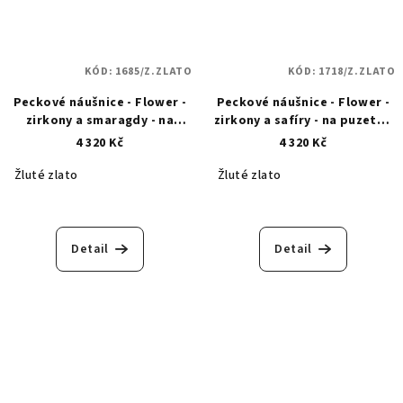
KÓD:
1685/Z.ZLATO
KÓD:
1718/Z.ZLATO
Peckové náušnice - Flower -
Peckové náušnice - Flower -
zirkony a smaragdy - na
zirkony a safíry - na puzetu -
puzetu - zlaté 1685
zlaté 1718
4 320 Kč
4 320 Kč
Žluté zlato
Žluté zlato
Detail
Detail