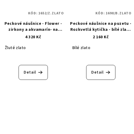
KÓD:
1652/Z.ZLATO
KÓD:
1698/B.ZLATO
Peckové náušnice - Flower -
Peckové náušnice na puzetu -
zirkony a akvamarín- na
Rozkvetlá kytička - bílé zlato
puzetu - zlaté 1652
1698
4 320 Kč
2 160 Kč
Žluté zlato
Bílé zlato
Detail
Detail