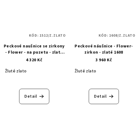
KÓD:
1512/Z.ZLATO
KÓD:
1608/Z.ZLATO
Peckové naušnice se zirkony
Peckové náušnice - Flower-
- Flower - na puzetu - zlaté
zirkon - zlaté 1608
1512
4 320 Kč
3 960 Kč
Žluté zlato
Žluté zlato
Detail
Detail