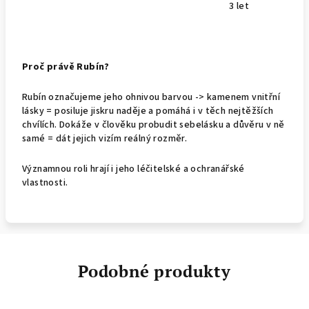
3 let
Proč právě Rubín?
Rubín označujeme jeho ohnivou barvou -> kamenem vnitřní
lásky = posiluje jiskru naděje a pomáhá i v těch nejtěžších
chvílích. Dokáže v člověku probudit sebelásku a důvěru v ně
samé = dát jejich vizím reálný rozměr.
Významnou roli hrají i jeho léčitelské a ochranářské
vlastnosti.
Podobné produkty