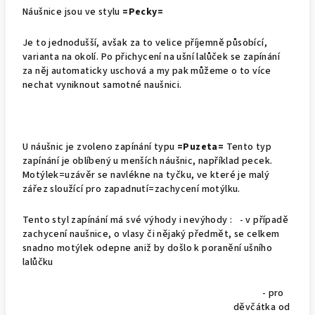
Náušnice jsou ve stylu
=Pecky=
Je to jednodušší, avšak za to velice příjemně působící,
varianta na okolí. Po přichycení na ušní lalůček se zapínání
za něj automaticky uschová a my pak můžeme o to více
nechat vyniknout samotné naušnici.
U náušnic je zvoleno zapínání typu
=Puzeta=
Tento typ
zapínání je oblíbený u menších náušnic, například pecek.
Motýlek=uzávěr se navlékne na tyčku, ve které je malý
zářez sloužící pro zapadnutí=zachycení motýlku.
Tento styl zapínání má své výhody i nevýhody : - v případě
zachycení naušnice, o vlasy či nějaký předmět, se celkem
snadno motýlek odepne aniž by došlo k poranění ušního
lalůčku
- pro
děvčátka od