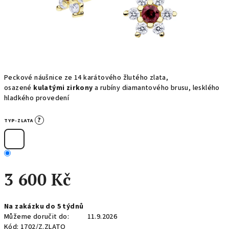
Peckové náušnice ze 14 karátového žlutého zlata,
osazené
kulatými zirkony
a rubíny diamantového brusu, lesklého
hladkého provedení
?
TYP-ZLATA
3 600 Kč
Měrná
Na zakázku do 5 týdnů
cena:
Můžeme doručit do:
11.9.2026
Kód:
1702/Z.ZLATO