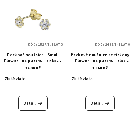
KÓD:
1517/Z.ZLATO
KÓD:
1688/Z-ZLATO
Peckové naušnice - Small
Peckové naušnice se zirkony
Flower - na puzetu - zirkon -
- Flower - na puzetu - zlaté
zlaté 1517
1688
3 600 Kč
3 960 Kč
Žluté zlato
Žluté zlato
Detail
Detail