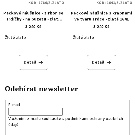
KÓD:
1786/Z.ZLATO
KÓD:
1641/Z.ZLATO
Peckové náušnice - zirkon se
Peckové náušnice s krapnami
srdíčky - na puzetu - zlaté
ve tvaru srdce - zlaté 1641
1786
3 240 Kč
3 240 Kč
Žluté zlato
Žluté zlato
Detail
Detail
Odebírat newsletter
E-mail
Vložením e-mailu souhlasíte s
podmínkami ochrany osobních
údajů