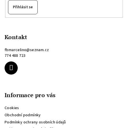
Přihlásit se
Z
á
p
Kontakt
a
fbmarcelino
@
seznam.cz
t
774 488 723
í
Informace pro vás
Cookies
Obchodní podmínky
Podmínky ochrany osobních údajů