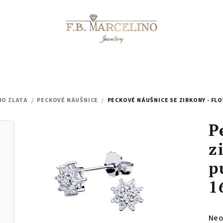
HO ZLATA
/
PECKOVÉ NÁUŠNICE
/
PECKOVÉ NÁUŠNICE SE ZIRKONY - FLOW
P
z
p
1
Prů
Neo