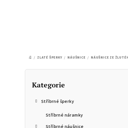
Přejít
na
obsah
/
ZLATÉ ŠPERKY
/
NÁUŠNICE
/
NÁUŠNICE ZE ŽLUTÉ
DOMŮ
P
o
Kategorie
Přeskočit
kategorie
s
Stříbrné šperky
t
r
Stříbrné náramky
Stříbrné náušnice