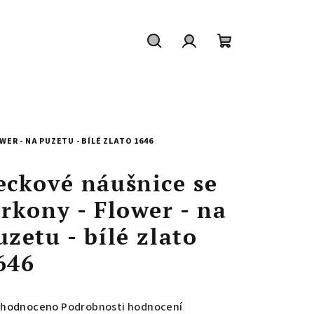
Hledat
Přihlášení
Nákupní
košík
ER - NA PUZETU - BÍLÉ ZLATO 1646
eckové náušnice se
irkony - Flower - na
uzetu - bílé zlato
646
měrné
hodnoceno
Podrobnosti hodnocení