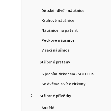
a
n
Dětské -dívčí- náušnice
n
Kruhové náušnice
í
Náušnice na patent
p
Peckové náušnice
a
Visací náušnice
n
Stříbrné prsteny
e
l
S jedním zirkonem -SOLITER-
Se dvěma a více zirkony
Stříbrné přívěsky
Andělé