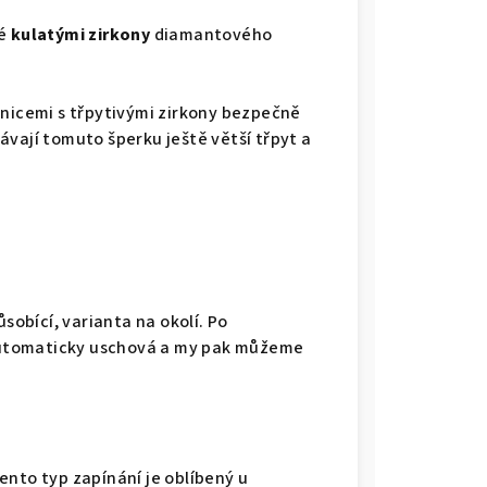
né
kulatými zirkony
diamantového
šnicemi s třpytivými zirkony bezpečně
vají tomuto šperku ještě větší třpyt a
ůsobící, varianta na okolí. Po
j automaticky uschová a my pak můžeme
ento typ zapínání je oblíbený u