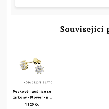
Související
KÓD:
1512/Z.ZLATO
Peckové naušnice se
zirkony - Flower - na
puzetu - zlaté 1512
4 320 Kč