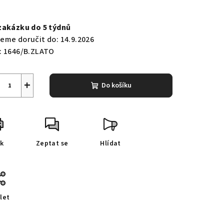
ná
a:
zakázku do 5 týdnů
eme doručit do:
14.9.2026
:
1646/B.ZLATO
+
Do košíku
sk
Zeptat se
Hlídat
let