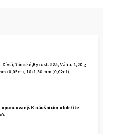
e
: Dívčí,Dámské,Ryzost: 585, Váha: 1,20 g
mm (0,05ct), 16x1,50 mm (0,02ct)
 opuncovaný. K náušnicím obdržíte
nů.