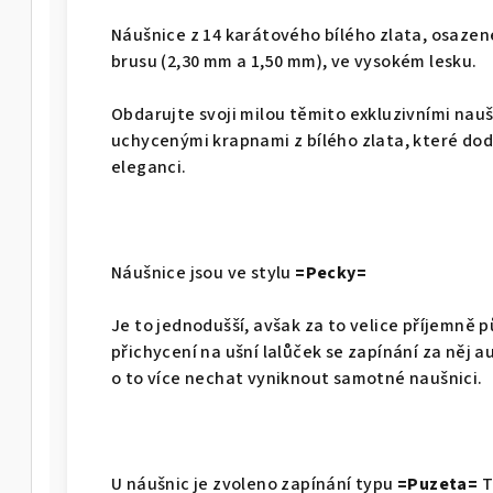
Náušnice z 14 karátového bílého zlata, osaze
brusu (2,30 mm a 1,50 mm), ve vysokém lesku.
Obdarujte svoji milou těmito exkluzivními nau
uchycenými krapnami z bílého zlata, které dodá
eleganci.
Náušnice jsou ve stylu
=Pecky=
Je to jednodušší, avšak za to velice příjemně p
přichycení na ušní lalůček se zapínání za ně
o to více nechat vyniknout samotné naušnici.
U náušnic je zvoleno zapínání typu
=Puzeta=
T