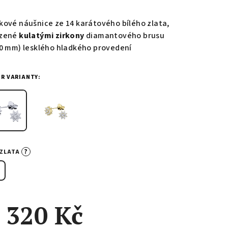
nocení
duktu
kové náušnice ze 14 karátového bílého zlata,
zené
kulatými zirkony
diamantového brusu
50 mm) lesklého hladkého provedení
ĚR VARIANTY:
zdiček.
?
-ZLATA
 320 Kč