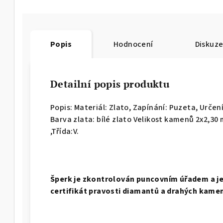
Popis
Hodnocení
Diskuz
Detailní popis produktu
Popis: Materiál: Zlato, Zapínání: Puzeta, Určení
Barva zlata: bílé zlato Velikost kamenů 2x2,30 
,Třída:V.
Š
perk je zkontrolován puncovním úřadem a je
certifikát pravosti diamantů a drahých kame