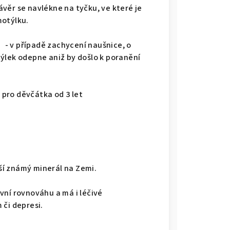
věr se navlékne na tyčku, ve které je
motýlku.
 - v případě zachycení naušnice, o
ýlek odepne aniž by došlo k poranění
 děvčátka od 3 let
ší známý minerál na Zemi.
vní rovnováhu a má i léčivé
 či depresi.