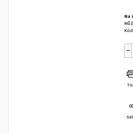
Měr
cen
Na 
Můž
Kód
−
Ti
Sdí