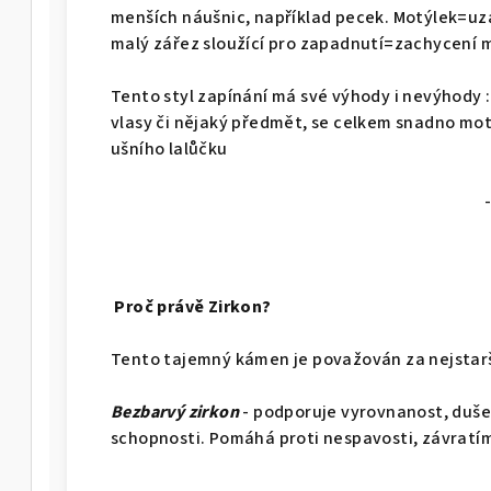
menších náušnic, například pecek. Motýlek=uzá
malý zářez sloužící pro zapadnutí=zachycení 
Tento styl zapínání má své výhody i nevýhody :
vlasy či nějaký předmět, se celkem snadno mot
ušního lalůčku
- pro
Proč právě Zirkon?
Tento tajemný kámen je považován za nejstar
Bezbarvý zirkon
- podporuje vyrovnanost, duše
schopnosti. Pomáhá proti nespavosti, závratím