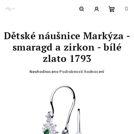
Přejít
na
obsah
Nákupní
Hledat
Přihlášení
Dětské náušnice Markýza -
košík
smaragd a zirkon - bílé
zlato 1793
Průměrné
Neohodnoceno
Podrobnosti hodnocení
hodnocení
produktu
je
0,0
z
5
hvězdiček.