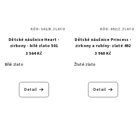
KÓD:
501/B.ZLATO
KÓD:
492/Z.ZLATO
Dětské náušnice Heart -
Dětské náušnice Princess -
zirkony - bílé zlato 501
zirkony a rubíny- zlaté 492
3 564 Kč
3 960 Kč
Bílé zlato
Žluté zlato
Detail
Detail