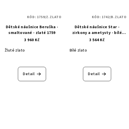
KÓD:
1759/Z.ZLATO
KÓD:
1742/B.ZLATO
Dětské náušnice Beruška -
Dětské náušnice Star -
smaltované - zlaté 1759
zirkony a ametysty - bílé
zlato 1742
3 960 Kč
3 564 Kč
Žluté zlato
Bílé zlato
Detail
Detail