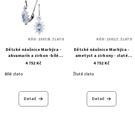
KÓD:
1507/B.ZLATO
KÓD:
1501/Z.ZLATO
Dětské náušnice Markýza -
Dětské náušnice Markýza -
akvamarín a zirkon -bílé
ametyst a zirkony - zlaté
zlato 1507
1501
4 752 Kč
4 752 Kč
Bílé zlato
Žluté zlato
Detail
Detail