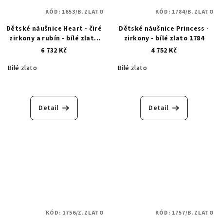
KÓD:
1653/B.ZLATO
KÓD:
1784/B.ZLATO
Dětské náušnice Heart - čiré
Dětské náušnice Princess -
zirkony a rubín - bílé zlato
zirkony - bílé zlato 1784
1653
6 732 Kč
4 752 Kč
Bílé zlato
Bílé zlato
Detail
Detail
KÓD:
1756/Z.ZLATO
KÓD:
1757/B.ZLATO