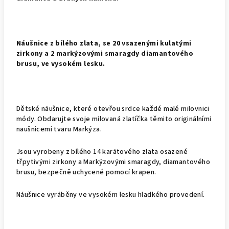
Náušnice z bílého zlata, se 20 vsazenými kulatými
zirkony a 2 markýzovými smaragdy diamantového
brusu, ve vysokém lesku.
Dětské náušnice, které otevřou srdce každé malé milovnici
módy. Obdarujte svoje milovaná zlatíčka těmito originálními
naušnicemi tvaru Markýza.
Jsou vyrobeny z bílého 14 karátového zlata osazené
třpytivými zirkony a Markýzovými smaragdy, diamantového
brusu, bezpečně uchycené pomocí krapen.
Náušnice vyráběny ve vysokém lesku hladkého provedení.