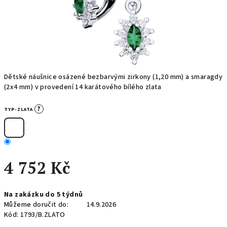
Dětské náušnice osázené bezbarvými zirkony (1,20 mm) a smaragdy
(2x4 mm) v provedení 14 karátového bílého zlata
?
TYP-ZLATA
4 752 Kč
Měrná
Na zakázku do 5 týdnů
cena:
Můžeme doručit do:
14.9.2026
Kód:
1793/B.ZLATO