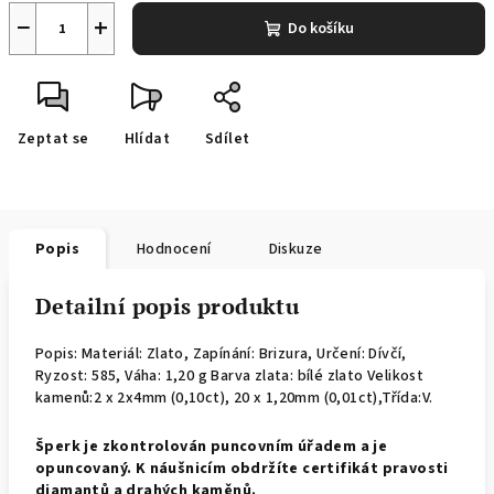
−
+
Do košíku
Zeptat se
Hlídat
Sdílet
Popis
Hodnocení
Diskuze
Detailní popis produktu
Popis: Materiál: Zlato, Zapínání: Brizura, Určení: Dívčí,
Ryzost: 585, Váha: 1,20 g Barva zlata: bílé zlato Velikost
kamenů:2 x 2x4mm (0,10ct), 20 x 1,20mm (0,01ct),Třída:V.
Š
perk je zkontrolován puncovním úřadem a je
opuncovaný. K náušnicím obdržíte certifikát pravosti
diamantů a drahých kaměnů.