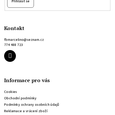
Přihlásit se
Z
á
p
Kontakt
a
fbmarcelino
@
seznam.cz
t
774 488 723
í
Informace pro vás
Cookies
Obchodní podmínky
Podmínky ochrany osobních údajů
Reklamace a vrácení zboží