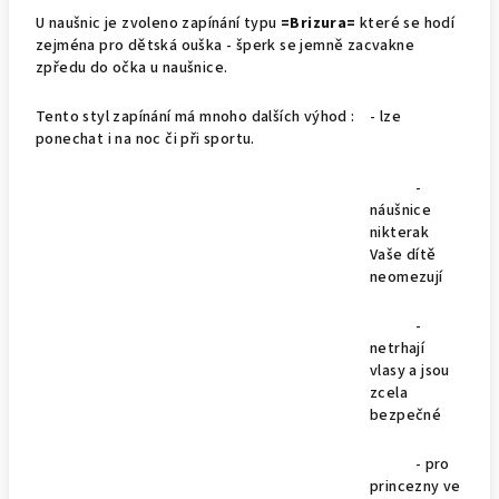
U naušnic je zvoleno zapínání typu
=Brizura=
které se hodí
zejména pro dětská ouška - šperk se jemně zacvakne
zpředu do očka u naušnice.
Tento styl zapínání má mnoho dalších výhod : - lze
ponechat i na noc či při sportu.
-
náušnice
nikterak
Vaše dítě
neomezují
-
netrhají
vlasy a jsou
zcela
bezpečné
- pro
princezny ve