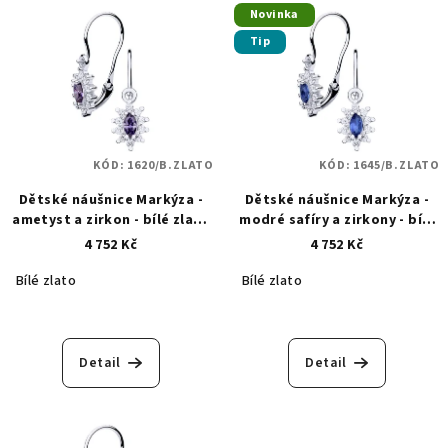
Novinka
Tip
KÓD:
1620/B.ZLATO
KÓD:
1645/B.ZLATO
Dětské náušnice Markýza -
Dětské náušnice Markýza -
ametyst a zirkon - bílé zlato
modré safíry a zirkony - bílé
1620
zlato 1645
4 752 Kč
4 752 Kč
Bílé zlato
Bílé zlato
Detail
Detail