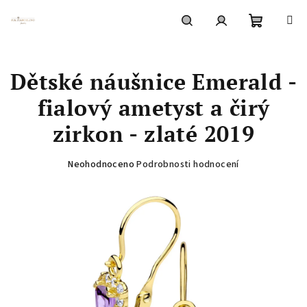
Přejít
na
obsah
Nákupní
Hledat
Přihlášení
Dětské náušnice Emerald -
košík
fialový ametyst a čirý
zirkon - zlaté 2019
Průměrné
Neohodnoceno
Podrobnosti hodnocení
hodnocení
produktu
je
0,0
z
5
hvězdiček.