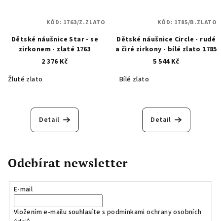
KÓD:
1763/Z.ZLATO
KÓD:
1785/B.ZLATO
Dětské náušnice Star - se
Dětské náušnice Circle - rudé
zirkonem - zlaté 1763
a čiré zirkony - bílé zlato 1785
2 376 Kč
5 544 Kč
Žluté zlato
Bílé zlato
Detail
Detail
Odebírat newsletter
E-mail
Vložením e-mailu souhlasíte s
podmínkami ochrany osobních