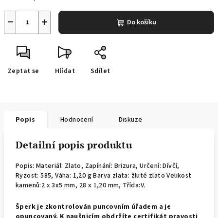
−
+
Do košíku
Zeptat se
Hlídat
Sdílet
Popis
Hodnocení
Diskuze
Detailní popis produktu
Popis: Materiál: Zlato, Zapínání: Brizura, Určení: Dívčí,
Ryzost: 585, Váha: 1,20 g Barva zlata: žluté zlato Velikost
kamenů:2 x 3x5 mm,
28 x 1,20 mm, Třída:V.
Š
perk je zkontrolován puncovním úřadem a je
opuncovaný. K naušnicím obdržíte certifikát pravosti