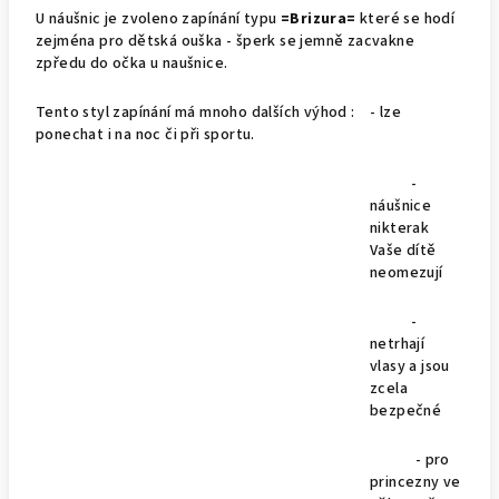
U náušnic je zvoleno zapínání typu
=Brizura=
které se hodí
zejména pro dětská ouška - šperk se jemně zacvakne
zpředu do očka u naušnice.
Tento styl zapínání má mnoho dalších výhod : - lze
ponechat i na noc či při sportu.
-
náušnice
nikterak
Vaše dítě
neomezují
-
netrhají
vlasy a jsou
zcela
bezpečné
- pro
princezny ve