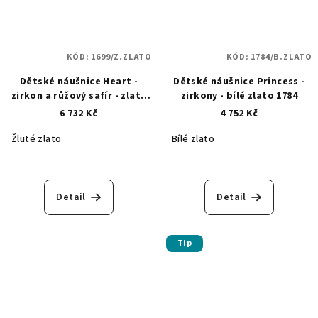
KÓD:
1699/Z.ZLATO
KÓD:
1784/B.ZLATO
Dětské náušnice Heart -
Dětské náušnice Princess -
zirkon a růžový safír - zlaté
zirkony - bílé zlato 1784
1699
6 732 Kč
4 752 Kč
Žluté zlato
Bílé zlato
Detail
Detail
Tip