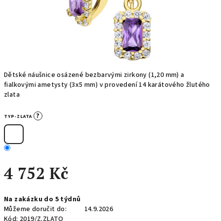
Dětské náušnice osázené bezbarvými zirkony (1,20 mm) a
fialkovými ametysty (3x5 mm) v provedení 14 karátového žlutého
zlata
?
TYP-ZLATA
4 752 Kč
Měrná
Na zakázku do 5 týdnů
cena:
Můžeme doručit do:
14.9.2026
Kód:
2019/Z.ZLATO