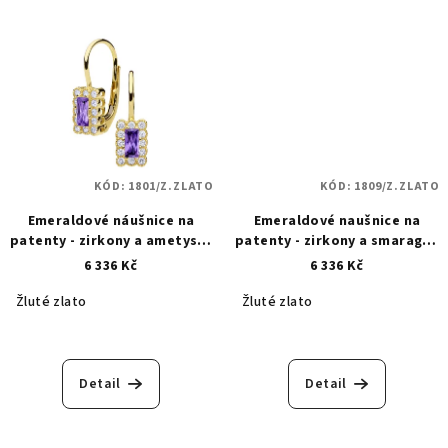
KÓD:
1801/Z.ZLATO
KÓD:
1809/Z.ZLATO
Emeraldové náušnice na
Emeraldové naušnice na
patenty - zirkony a ametysty
patenty - zirkony a smaragdy
- zlaté 1801
- zlaté 1809
6 336 Kč
6 336 Kč
Žluté zlato
Žluté zlato
Detail
Detail