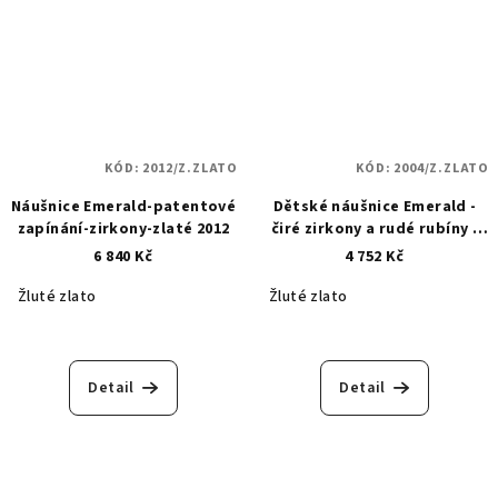
KÓD:
2012/Z.ZLATO
KÓD:
2004/Z.ZLATO
Náušnice Emerald-patentové
Dětské náušnice Emerald -
zapínání-zirkony-zlaté 2012
čiré zirkony a rudé rubíny -
zlaté 2004
6 840 Kč
4 752 Kč
Žluté zlato
Žluté zlato
Detail
Detail