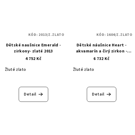
KÓD:
2013/Z.ZLATO
KÓD:
1604/Z.ZLATO
Dětské naušnice Emerald -
Dětské náušnice Heart -
zirkony- zlaté 2013
akvamarín a čirý zirkon -
zlaté 1604
4 752 Kč
6 732 Kč
Žluté zlato
Žluté zlato
Detail
Detail