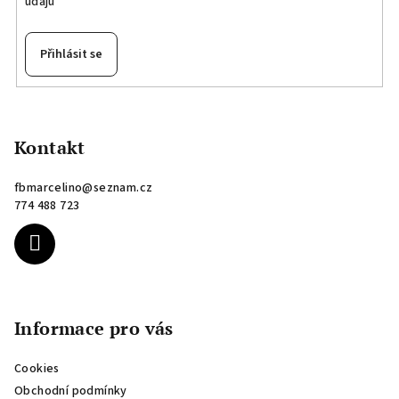
údajů
Přihlásit se
Z
á
p
Kontakt
a
fbmarcelino
@
seznam.cz
t
774 488 723
í
Informace pro vás
Cookies
Obchodní podmínky