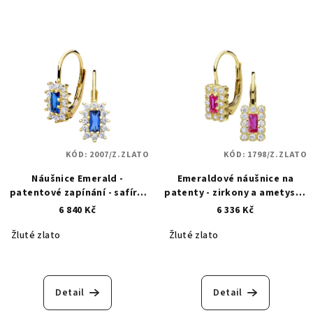
KÓD:
2007/Z.ZLATO
KÓD:
1798/Z.ZLATO
Náušnice Emerald -
Emeraldové náušnice na
patentové zapínání - safír a
patenty - zirkony a ametyst -
zirkon - zlaté 2007
zlaté 1798
6 840 Kč
6 336 Kč
Žluté zlato
Žluté zlato
Detail
Detail