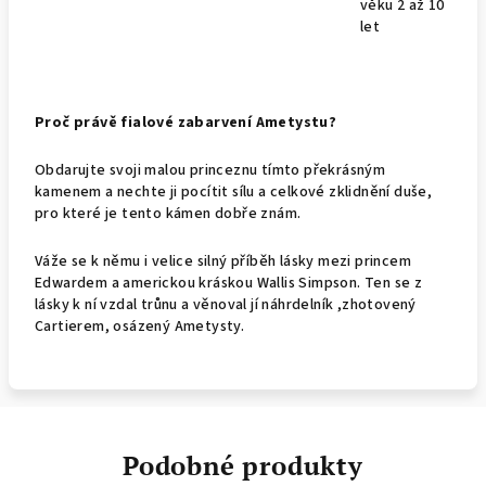
věku 2 až 10
let
Proč právě fialové zabarvení Ametystu?
Obdarujte svoji malou princeznu tímto překrásným
kamenem a nechte ji pocítit sílu a celkové zklidnění duše,
pro které je tento kámen dobře znám.
Váže se k němu i velice silný příběh lásky mezi princem
Edwardem a americkou kráskou
Wallis Simpson. Ten se z
lásky k ní vzdal trůnu a věnoval jí náhrdelník ,zhotovený
Cartierem, osázený Ametysty.
Podobné produkty