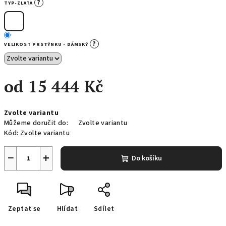
?
TYP-ZLATA
?
VELIKOST PRSTÝNKU - DÁMSKÝ
od
15 444 Kč
Měrná
Zvolte variantu
cena:
Můžeme doručit do:
Zvolte variantu
Kód:
Zvolte variantu
−
+
Do košíku
Zeptat se
Hlídat
Sdílet