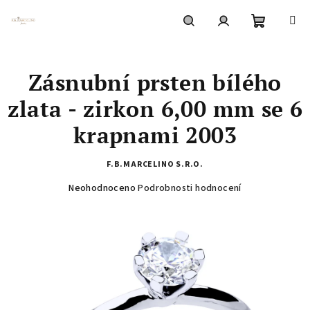
Přejít
na
obsah
Nákupní
Hledat
Přihlášení
Zásnubní prsten bílého
košík
zlata - zirkon 6,00 mm se 6
krapnami 2003
F.B.MARCELINO S.R.O.
Průměrné
Neohodnoceno
Podrobnosti hodnocení
hodnocení
produktu
je
0,0
z
5
hvězdiček.