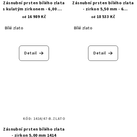
Zásnubní prsten bílého zlata
Zásnubní prsten bílého zlata
s kulatým zirkonem - 6,00 mm
- zirkon 5,50 mm - 6
- 6 trojúhelníkových krapen
lichoběžníkových krapen
16 989 Kč
18 533 Kč
od
od
1934
1595
Bílé zlato
Bílé zlato
Detail
Detail
KÓD:
1414/47-B.ZLATO
Zásnubní prsten bílého zlata
- zirkon 5,00 mm 1414