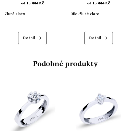
1968
zirkon 6,00 mm se 6 krapnami
15 444 Kč
15 444 Kč
od
od
1971
Žluté zlato
Bílo-žluté zlato
Detail
Detail
Podobné produkty