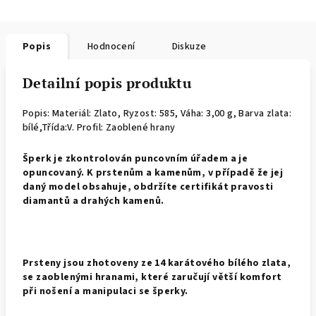
Popis
Hodnocení
Diskuze
Detailní popis produktu
Popis: Materiál: Zlato,
Ryzost: 585, Váha: 3,00 g, Barva zlata:
bílé,Třída:V. Profil: Zaoblené hrany
Šp
erk je zkontrolován puncovním úřadem a je
opuncovaný. K prstenům a kamenům, v případě že jej
daný model obsahuje, obdržíte certifikát pravosti
diamantů a drahých kamenů.
Prsteny jsou zhotoveny ze 14 karátového bílého zlata,
se zaoblenými hranami, které zaručují větší komfort
při nošení a manipulaci se šperky.