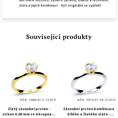
nás máte možnost výběru žlutého, bílého a růžového
zlata a jejich kombinací - být originální se vyplatí!
Související produkty
KÓD:
1968/47-Z.ZLATO
KÓD:
1971/47-ZB.ZLATO
Zlatý zásnubní prsten -
Zásnubní prsten kombinace
zirkon 6,00 mm se 6 krapnami
bílého a žlutého zlata -