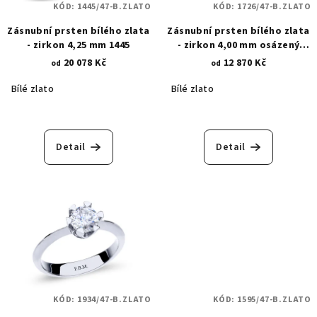
KÓD:
1445/47-B.ZLATO
KÓD:
1726/47-B.ZLATO
Zásnubní prsten bílého zlata
Zásnubní prsten bílého zlata
- zirkon 4,25 mm 1445
- zirkon 4,00 mm osázený
krapnami 1726
20 078 Kč
12 870 Kč
od
od
Bílé zlato
Bílé zlato
Detail
Detail
KÓD:
1934/47-B.ZLATO
KÓD:
1595/47-B.ZLATO