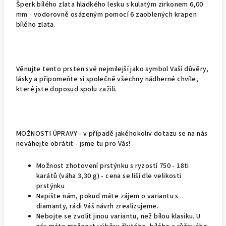
Šperk bílého zlata hladkého lesku s kulatým zirkonem 6,00
mm - vodorovně osázeným pomocí 6 zaoblených krapen
bílého zlata.
Věnujte tento prsten své nejmilejší jako symbol Vaší důvěry,
lásky a připomeňte si společně všechny nádherné chvíle,
které jste doposud spolu zažili.
MOŽNOSTI ÚPRAVY - v případě jakéhokoliv dotazu se na nás
neváhejte obrátit - jsme tu pro Vás!
Možnost zhotovení prstýnku s ryzostí 750 - 18ti
karátů (váha 3,30 g) - cena se liší dle velikosti
prstýnku
Napište nám, pokud máte zájem o variantu s
diamanty, rádi Váš návrh zrealizujeme.
Nebojte se zvolit jinou variantu, než bílou klasiku. U