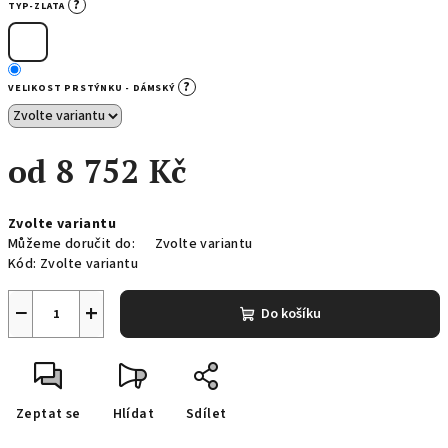
?
TYP-ZLATA
?
VELIKOST PRSTÝNKU - DÁMSKÝ
od
8 752 Kč
Měrná
Zvolte variantu
cena:
Můžeme doručit do:
Zvolte variantu
Kód:
Zvolte variantu
−
+
Do košíku
Zeptat se
Hlídat
Sdílet