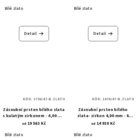
Bílé zlato
Bílé zlato
Detail
Detail
KÓD:
1736/47-B.ZLATO
KÓD:
1474/47-B.ZLATO
Zásnubní prsten bílého zlata
Zásnubní prsten bílého
s kulatým zirkonem - 4,00 mm
zlata- zirkon 4,00 mm - 6
- 8 krapen 1736
zaoblených krapen 1474
19 563 Kč
14 930 Kč
od
od
Bílé zlato
Bílé zlato