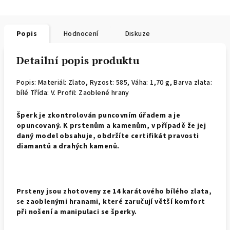
Popis
Hodnocení
Diskuze
Detailní popis produktu
Popis: Materiál: Zlato,
Ryzost: 585, Váha: 1,70 g, Barva zlata:
bílé Třída: V. Profil: Zaoblené hrany
Š
perk je zkontrolován puncovním úřadem a je
opuncovaný. K prstenům a kamenům, v případě že jej
daný model obsahuje, obdržíte certifikát pravosti
diamantů a drahých kamenů.
Prsteny jsou zhotoveny ze 14 karátového bílého zlata,
se zaoblenými hranami, které zaručují větší komfort
při nošení a manipulaci se šperky.