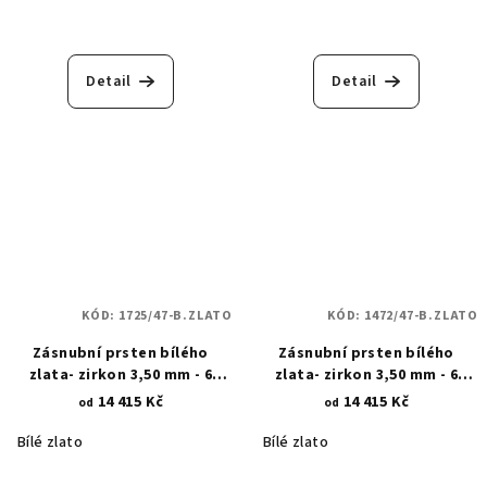
Detail
Detail
KÓD:
1725/47-B.ZLATO
KÓD:
1472/47-B.ZLATO
Zásnubní prsten bílého
Zásnubní prsten bílého
zlata- zirkon 3,50 mm - 6
zlata- zirkon 3,50 mm - 6
krapen 1725
čtvercových krapen 1472
14 415 Kč
14 415 Kč
od
od
Bílé zlato
Bílé zlato