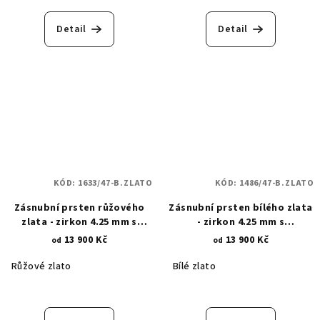
Detail
Detail
KÓD:
1633/47-B.ZLATO
KÓD:
1486/47-B.ZLATO
Zásnubní prsten růžového
Zásnubní prsten bílého zlata
zlata - zirkon 4.25 mm s
- zirkon 4.25 mm s
květinovými krapnami 1633
květinovými krapnami 1486
13 900 Kč
13 900 Kč
od
od
Růžové zlato
Bílé zlato