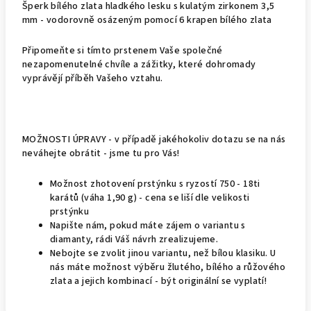
Šperk bílého zlata hladkého lesku s kulatým zirkonem 3,5
mm - vodorovně osázeným pomocí 6 krapen bílého zlata
Připomeňte si tímto prstenem Vaše společné
nezapomenutelné chvíle a zážitky, které dohromady
vyprávějí příběh Vašeho vztahu.
MOŽNOSTI ÚPRAVY - v případě jakéhokoliv dotazu se na nás
neváhejte obrátit - jsme tu pro Vás!
Možnost zhotovení prstýnku s ryzostí 750 - 18ti
karátů (váha 1,90 g) - cena se liší dle velikosti
prstýnku
Napište nám, pokud máte zájem o variantu s
diamanty, rádi Váš návrh zrealizujeme.
Nebojte se zvolit jinou variantu, než bílou klasiku. U
nás máte možnost výběru žlutého, bílého a růžového
zlata a jejich kombinací - být originální se vyplatí!