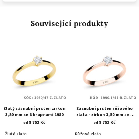
Související produkty
KÓD:
1980/47-Z.ZLATO
KÓD:
1990.1/47-R.ZLATO
Zlatý zásnubní prsten zirkon
Zásnubní prsten růžového
3,50 mm se 6 krapnami 1980
zlata - zirkon 3,50 mm se 6
krapnami 1990.1
8 752 Kč
8 752 Kč
od
od
Žluté zlato
Růžové zlato