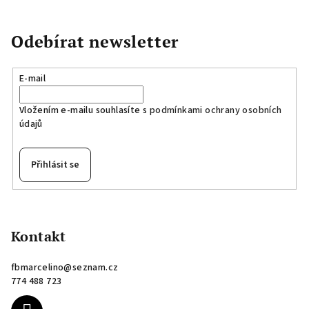
Odebírat newsletter
E-mail
Vložením e-mailu souhlasíte s
podmínkami ochrany osobních
údajů
Přihlásit se
Z
á
p
Kontakt
a
fbmarcelino
@
seznam.cz
t
774 488 723
í