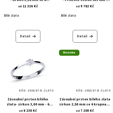
krapnami 1978
krapnové osazení 1979
11 326 Kč
9 782 Kč
od
od
Bílé zlato
Bílé zlato
Detail
Detail
Novinka
KÓD:
1926/47-B.ZLATO
KÓD:
1983/47-B.ZLATO
Zásnubní prsten bílého
Zásnubní prsten bílého zlata
zlata- zirkon 3,00 mm - 6
zirkon 2,50 mm se 6 krapnami
krapen 1926
1983
8 238 Kč
7 208 Kč
od
od