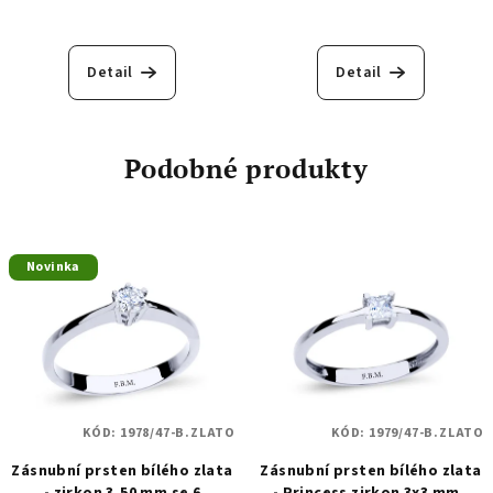
Detail
Detail
Podobné produkty
Novinka
KÓD:
1978/47-B.ZLATO
KÓD:
1979/47-B.ZLATO
Zásnubní prsten bílého zlata
Zásnubní prsten bílého zlata
- zirkon 3,50 mm se 6
- Princess zirkon 3x3 mm -